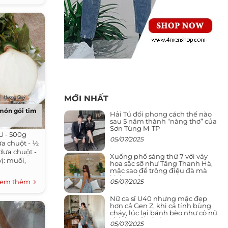
MỚI NHẤT
 món gỏi tim
Hải Tú đổi phong cách thế nào
sau 5 năm thành “nàng thơ” của
Sơn Tùng M-TP
U - 500g
05/07/2025
ưa chuột - ½
 dưa chuột -
Xuống phố sáng thứ 7 với váy
vị: muối,
hoa sặc sỡ như Tăng Thanh Hà,
mặc sao để trông điệu đà mà
không sến
05/07/2025
em thêm
Nữ ca sĩ U40 nhưng mặc đẹp
hơn cả Gen Z, khi cá tính bùng
cháy, lúc lại bánh bèo như cô nữ
chính ngôn tình
05/07/2025