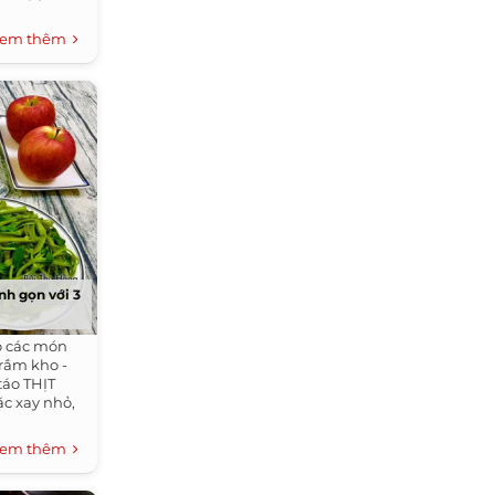
em thêm
nh gọn với 3
ó các món
trắm kho -
táo THỊT
c xay nhỏ,
em thêm