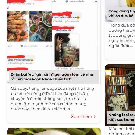
Công dụng tuy
khi ăn dưa bở
Trong dưa bở 
đường thấp và
tác dụng giải
ngày hè nóng
ngừa được...
Đi ăn buffet, “girl xinh” gói trộm tôm về nhà
rồi lên facebook khoe chiến tích
Gần đây, trang fanpage của một nhà hàng
buffet nổi tiếng ở Thái Lan đăng tải câu
chuyện “có một không hai”, thu hút sự
quan tâm mạnh mẽ của cư dân mạng
nước này. Theo đó, vụ việc diễn...
Những loại rau
Xem thêm
kiệt sức tron
Mùa hè thời t
những cơn mồ