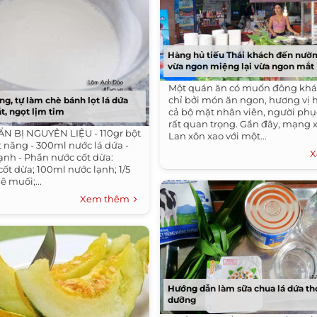
Hàng hủ tiếu Thái khách đến nườ
vừa ngon miệng lại vừa ngon mắt
Một quán ăn có muốn đông khá
chỉ bởi món ăn ngon, hương vị
ng, tự làm chè bánh lọt lá dứa
, ngọt lịm tim
cả bộ mặt nhân viên, người phụ
rất quan trọng. Gần đây, mạng x
N BỊ NGUYÊN LIỆU - 110gr bột
Lan xôn xao với một...
t năng - 300ml nước lá dứa -
X
ạnh - Phần nước cốt dừa:
ốt dừa; 100ml nước lạnh; 1/5
 muối;...
Xem thêm
Hướng dẫn làm sữa chua lá dứa t
dưỡng