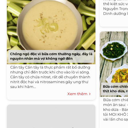
thể kiệt sức 
Nguyễn Trọn
Dinh dưỡng l
Chồng ngộ độc vì bữa cơm thường ngày, đây là
nguyên nhân mà vợ không ngờ đến
Cần tây Cần tây là thực phẩm rất bổ dưỡng
nhưng chỉ đến trước khi cho vào lò vi sóng.
Cần tây có chứa nitrat, rất dễ chuyển thành
nitrit độc hại và nitrosamines gây ung thư
sau khi hâm...
Bữa cơm chiều
thịt kho dừa,
Xem thêm
Bữa cơm chi
món ăn sau: 
kho dừa - Bá
tỏi MOI KHÔ 
vài lần cho sạ