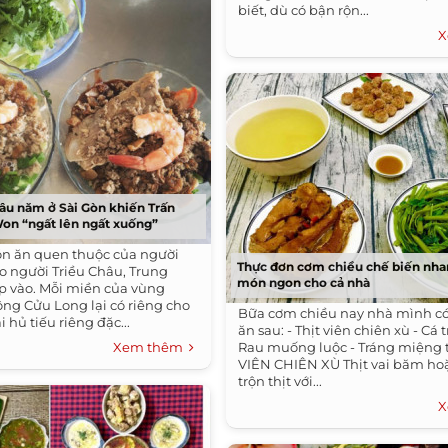
biết, dù có bận rộn...
X
lâu năm ở Sài Gòn khiến Trấn
Won “ngất lên ngất xuống”
ón ăn quen thuộc của người
Thực đơn cơm chiều chế biến nha
 người Triều Châu, Trung
món ngon cho cả nhà
 vào. Mỗi miền của vùng
ng Cửu Long lại có riêng cho
Bữa cơm chiều nay nhà mình c
 hủ tiếu riêng đặc...
ăn sau: - Thịt viên chiên xù - Cá 
Xem thêm
Rau muống luộc - Tráng miệng 
VIÊN CHIÊN XÙ Thịt vai băm hoặ
trộn thịt với...
X