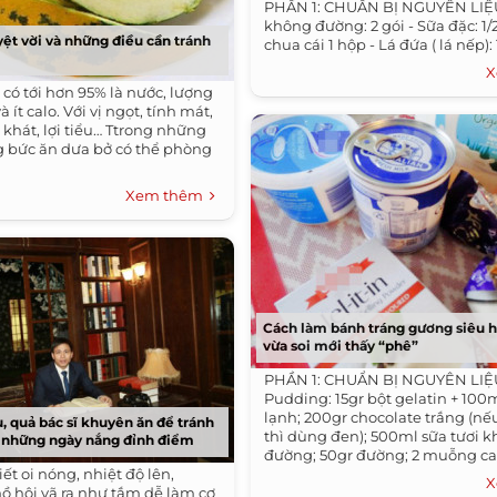
PHẦN 1: CHUẨN BỊ NGUYÊN LIỆU
không đường: 2 gói - Sữa đặc: 1/
ệt vời và những điều cần tránh
chua cái 1 hộp - Lá đứa ( lá nếp):
X
có tới hơn 95% là nước, lượng
 ít calo. Với vị ngọt, tính mát,
 khát, lợi tiểu… Ttrong những
 bức ăn dưa bở có thể phòng
Xem thêm
Cách làm bánh tráng gương siêu h
vừa soi mới thấy “phê”
PHẦN 1: CHUẨN BỊ NGUYÊN LIỆ
Pudding: 15gr bột gelatin + 100m
lạnh; 200gr chocolate trắng (nế
, quả bác sĩ khuyên ăn để tránh
thì dùng đen); 500ml sữa tươi 
g những ngày nắng đỉnh điểm
đường; 50gr đường; 2 muỗng canh
iết oi nóng, nhiệt độ lên,
X
 hôi vã ra như tắm dễ làm cơ