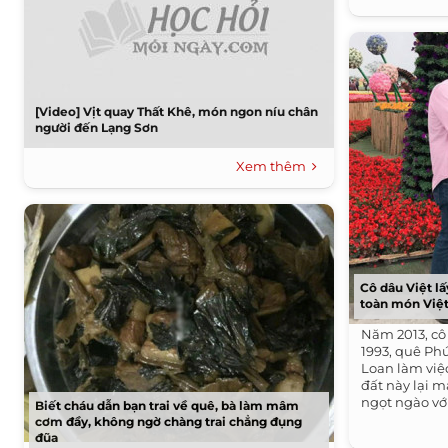
[Video] Vịt quay Thất Khê, món ngon níu chân
người đến Lạng Sơn
Xem thêm
Cô dâu Việt l
toàn món Việt
Năm 2013, cô
1993, quê Phú
Loan làm việ
đất này lại 
ngọt ngào với
Biết cháu dẫn bạn trai về quê, bà làm mâm
cơm đầy, không ngờ chàng trai chẳng đụng
đũa