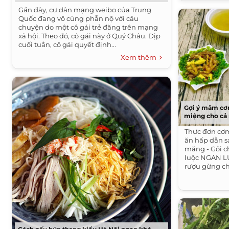
Gần đây, cư dân mạng weibo của Trung
Quốc đang vô cùng phẫn nộ với câu
chuyện do một cô gái trẻ đăng trên mạng
xã hội. Theo đó, cô gái này ở Quý Châu. Dịp
cuối tuần, cô gái quyết định...
Xem thêm
Gợi ý mâm cơ
miệng cho cả
Thực đơn cơm
ăn hấp dẫn sa
măng - Gỏi c
luộc NGAN LU
rượu gừng cho