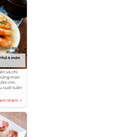
y thử 4 món
ến và chỉ
 những món
tôm rim
u cuối tuần
em thêm