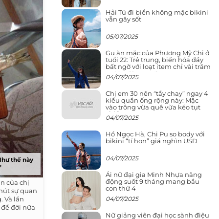
Hải Tú đi biển không mặc bikini
vẫn gây sốt
05/07/2025
Gu ăn mặc của Phương Mỹ Chi ở
tuổi 22: Trẻ trung, biến hóa đầy
bất ngờ với loạt item chỉ vài trăm
nghìn đã mua được
04/07/2025
Chị em 30 nên “tẩy chay” ngay 4
kiểu quần ống rộng này: Mặc
vào trông vừa quê vừa kéo tụt
chiều cao
04/07/2025
Hồ Ngọc Hà, Chi Pu so body với
bikini “tí hon” giá nghìn USD
04/07/2025
Như thế này
”
Ái nữ đại gia Minh Nhựa năng
động suốt 9 tháng mang bầu
n của chị
con thứ 4
 hút sự quan
04/07/2025
 Và lần
 để đời nữa
Nữ giảng viên đại học sành điệu