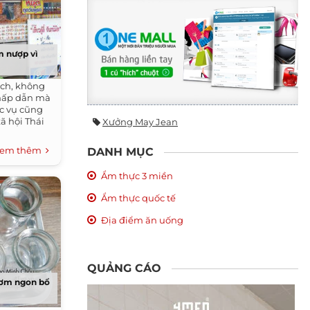
m nượp vì
ch, không
 hấp dẫn mà
c vụ cũng
ã hội Thái
Xưởng May Jean
em thêm
DANH MỤC
Ẩm thực 3 miền
Ẩm thực quốc tế
Địa điểm ăn uống
QUẢNG CÁO
hơm ngon bổ