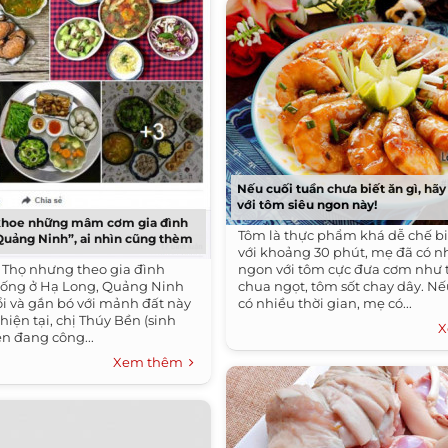
Nếu cuối tuần chưa biết ăn gì, hã
với tôm siêu ngon này!
 khoe những mâm cơm gia đình
Tôm là thực phẩm khá dễ chế bi
uảng Ninh”, ai nhìn cũng thèm
với khoảng 30 phút, mẹ đã có
ú Thọ nhưng theo gia đình
ngon với tôm cực đưa cơm như 
sống ở Hạ Long, Quảng Ninh
chua ngọt, tôm sốt chay dây. Nế
ổi và gắn bó với mảnh đất này
có nhiều thời gian, mẹ có...
hiện tại, chị Thúy Bền (sinh
X
ện đang công...
Xem thêm