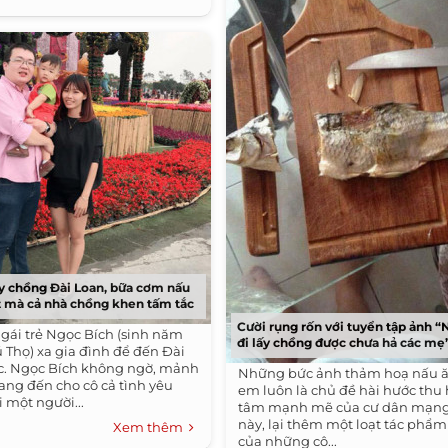
ấy chồng Đài Loan, bữa cơm nấu
 mà cả nhà chồng khen tấm tắc
Cười rụng rốn với tuyển tập ảnh “
 gái trẻ Ngọc Bích (sinh năm
đi lấy chồng được chưa hả các mẹ
 Thọ) xa gia đình để đến Đài
c. Ngọc Bích không ngờ, mảnh
Những bức ảnh thảm hoạ nấu ă
mang đến cho cô cả tình yêu
em luôn là chủ đề hài hước thu
 một người...
tâm mạnh mẽ của cư dân mạng.
này, lại thêm một loạt tác phẩm
Xem thêm
của những cô...