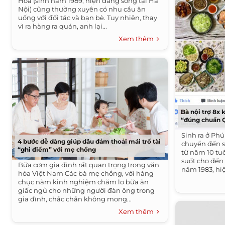
Hoa (sinh năm 1989, hiện đang sống tại Hà
Nội) cũng thường xuyên có nhu cầu ăn
uống với đối tác và bạn bè. Tuy nhiên, thay
vì ra hàng ra quán, anh lại...
Xem thêm
Bà nội trợ 8x
“đúng chuẩn Q
Sinh ra ở Ph
4 bước dễ dàng giúp dâu đảm thoải mái trổ tài
chuyển đến 
“ghi điểm” với mẹ chồng
từ năm 10 tu
suốt cho đến 
Bữa cơm gia đình rất quan trọng trong văn
năm 1983, hi
hóa Việt Nam Các bà mẹ chồng, với hàng
chục năm kinh nghiệm chăm lo bữa ăn
giấc ngủ cho những người đàn ông trong
gia đình, chắc chắn không mong...
Xem thêm