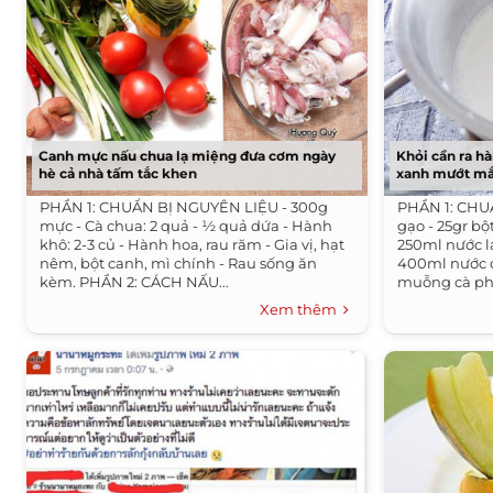
Canh mực nấu chua lạ miệng đưa cơm ngày
Khỏi cần ra hà
hè cả nhà tấm tắc khen
xanh mướt mắt
PHẦN 1: CHUẨN BỊ NGUYÊN LIỆU - 300g
PHẦN 1: CHUẨ
mực - Cà chua: 2 quả - ½ quả dứa - Hành
gạo - 25gr bộ
khô: 2-3 củ - Hành hoa, rau răm - Gia vị, hạt
250ml nước l
nêm, bột canh, mì chính - Rau sống ăn
400ml nước c
kèm. PHẦN 2: CÁCH NẤU...
muỗng cà phê
Xem thêm