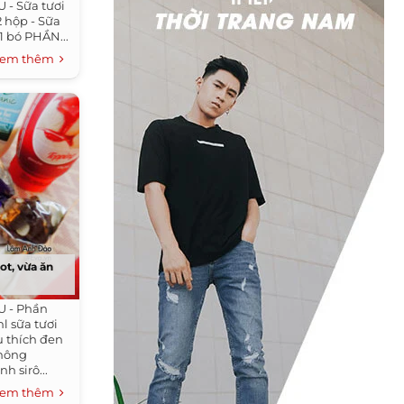
 - Sữa tươi
2 hộp - Sữa
 1 bó PHẦN...
em thêm
ot, vừa ăn
U - Phần
l sữa tươi
u thích đen
không
 sirô...
em thêm