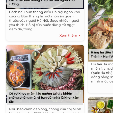
Cách nấu bún thang kiểu Hà Nội ngon khó
cưỡng
Cách nấu bún thang kiểu Hà Nội ngon khó
cưỡng. Bún thang là một món ăn quen
thuộc của người Hà Nội, được nhiều người
yêu thích. Bởi vị của nước dùng rất ngọt,
đậm đà, trong...
Xem thêm
Hàng hủ tiếu 
Thành - Hari 
Hủ tiếu là m
miền Nam, do
Quốc du nhập
đồng bằng sô
mình một loại
Cô vợ khoe mâm lẩu nướng tại gia khiến
chồng phổng mũi vì bạn đến nhà là khen tấm
tắc
Như bao cánh đàn ông, chồng của chị Minh