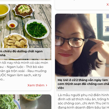
X
m chiều đủ dưỡng chất ngon
 nhà
 tối nay nhà mình có các món
u: - Ngan luộc - Thịt bò xào
hân gà trộn xoài - Rau muống
ỘC Ngan làm sạch, xát tý
...
Mẹ U41 ở cữ 2 tháng vẫn ngày làm
cơm thịnh soạn đãi chồng con ch
Xem thêm
việc
Là mẫu người phụ nữ điển hình
đình với sở thích nấu ăn, trồng
sóc chồng con…chị Anh Thu (41 t
đang kinh doanh đầm bầu tại H