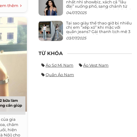
nhất nhì showbiz, xách cả “lâu
em thêm
đài” xuống phố, sang chảnh từ
giảng đường ra phố khó ai đọ lại
04/07/2025
Tại sao giày thể thao giờ bị nhiều
chị em “xếp xó” khi mặc với
quần jeans? Gái thanh lịch mê 3
kiểu này hơn hẳn
03/07/2025
TỪ KHÓA
Áo Sơ Mi Nam
Áo Vest Nam
Quần Áo Nam
 2 bữa làm
ẳng cần giúp
 của gia
 hoa, chăm
uổi, hiện
à Nội) cho