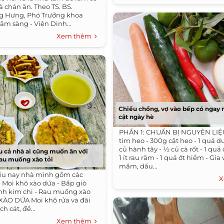
và chán ăn. Theo TS. BS.
g Hưng, Phó Trưởng khoa
âm sàng - Viện Dinh...
Xem thêm
Chiều chồng, vợ vào bếp có ngay
cật ngày hè
PHẦN 1: CHUẨN BỊ NGUYÊN LIỆ
tim heo - 300g cật heo - 1 quả d
củ hành tây - ½ củ cà rốt - 1 quả
 cả nhà ai cũng muốn ăn với
1 ít rau răm - 1 quả ớt hiểm - Gia 
 rau muống xào tỏi
mắm, dầu...
ều nay nhà mình gồm các
X
- Moi khô xào dứa - Bắp giò
nh kim chi - Rau muống xào
XÀO DỨA Moi khô rửa và đãi
ch cát, để...
Xem thêm