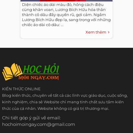
Diện chiếc áo dài màu đỏ, hồng cách điệu
cùng khăn voan, Lương Bích Hữu hóa thân
thành cô dâu đầy quyến rũ, gợi cảm. Ngắm
Lương Bích Hữu đẹp lạ, sang trọng với những
chiếc áo dài cô dâu: ...
Xem thêm
KIẾN THỨC ONLINE
Blog kiến thức, chuyên về tất cả các lĩnh vực giáo dục, cuộc sống,
kinh nghiệm, chia sẻ Website chỉ mang tính chất sưu tầm kiến
thức của cá nhân. Website không có giá trị thương mại.
Chi tiết góp ý gửi về email:
hochoimoingay.com@gmail.com