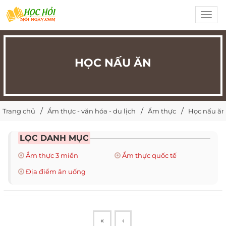
Toggl
navig
HỌC NẤU ĂN
Trang chủ
Ẩm thực - văn hóa - du lịch
Ẩm thực
Học nấu ăn
LỌC DANH MỤC
Ẩm thực 3 miền
Ẩm thực quốc tế
Địa điểm ăn uống
«
‹