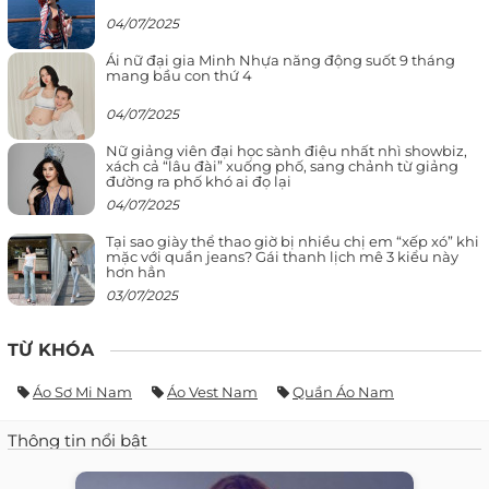
04/07/2025
Ái nữ đại gia Minh Nhựa năng động suốt 9 tháng
mang bầu con thứ 4
04/07/2025
Nữ giảng viên đại học sành điệu nhất nhì showbiz,
xách cả “lâu đài” xuống phố, sang chảnh từ giảng
đường ra phố khó ai đọ lại
04/07/2025
Tại sao giày thể thao giờ bị nhiều chị em “xếp xó” khi
mặc với quần jeans? Gái thanh lịch mê 3 kiểu này
hơn hẳn
03/07/2025
TỪ KHÓA
Áo Sơ Mi Nam
Áo Vest Nam
Quần Áo Nam
Thông tin nổi bật