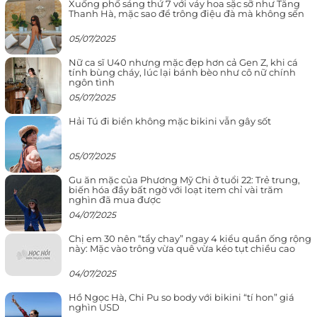
Xuống phố sáng thứ 7 với váy hoa sặc sỡ như Tăng
Thanh Hà, mặc sao để trông điệu đà mà không sến
05/07/2025
Nữ ca sĩ U40 nhưng mặc đẹp hơn cả Gen Z, khi cá
tính bùng cháy, lúc lại bánh bèo như cô nữ chính
ngôn tình
05/07/2025
Hải Tú đi biển không mặc bikini vẫn gây sốt
05/07/2025
Gu ăn mặc của Phương Mỹ Chi ở tuổi 22: Trẻ trung,
biến hóa đầy bất ngờ với loạt item chỉ vài trăm
nghìn đã mua được
04/07/2025
Chị em 30 nên “tẩy chay” ngay 4 kiểu quần ống rộng
này: Mặc vào trông vừa quê vừa kéo tụt chiều cao
04/07/2025
Hồ Ngọc Hà, Chi Pu so body với bikini “tí hon” giá
nghìn USD