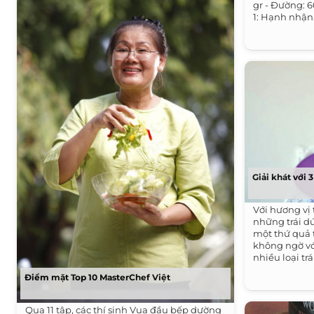
gr - Đường: 6
1: Hạnh nhận.
Giải khát với 
Với hương vị
những trái d
một thứ quả 
không ngờ vớ
nhiều loại trá
Điểm mặt Top 10 MasterChef Việt
Qua 11 tập, các thí sinh Vua đầu bếp dường