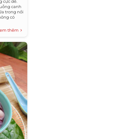
 cực dễ.
 muỗng canh
a trong nồi
hông có
em thêm