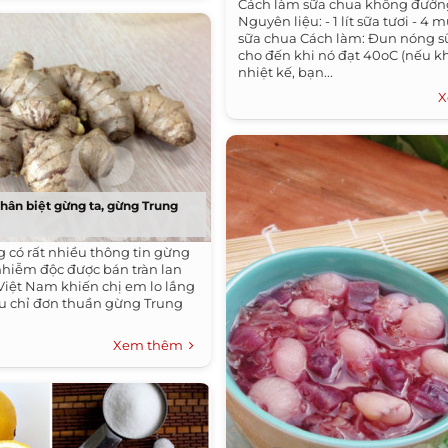
Cách làm sữa chua không đường
Nguyên liệu: - 1 lít sữa tươi - 4
sữa chua Cách làm: Đun nóng sữ
cho đến khi nó đạt 40oC (nếu k
nhiệt kế, bạn...
X
hân biệt gừng ta, gừng Trung
g có rất nhiều thông tin gừng
hiễm độc được bán tràn lan
 Việt Nam khiến chị em lo lắng
ếu chỉ đơn thuần gừng Trung
Xem thêm