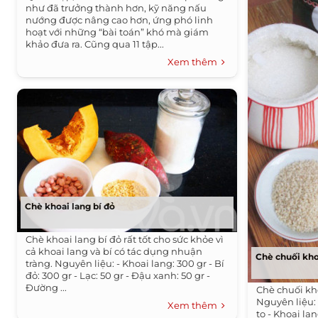
như đã trưởng thành hơn, kỹ năng nấu
nướng được nâng cao hơn, ứng phó linh
hoạt với những “bài toán” khó mà giám
khảo đưa ra. Cũng qua 11 tập...
Xem thêm
Chè khoai lang bí đỏ
Chè khoai lang bí đỏ rất tốt cho sức khỏe vì
cả khoai lang và bí có tác dụng nhuận
Chè chuối kho
tràng. Nguyên liệu: - Khoai lang: 300 gr - Bí
đỏ: 300 gr - Lạc: 50 gr - Đậu xanh: 50 gr -
Đường ...
Chè chuối kho
Nguyên liệu: 
Xem thêm
to - Khoai la