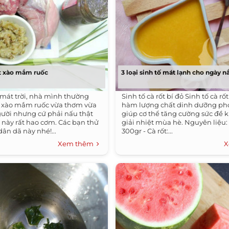
t xào mắm ruốc
3 loại sinh tố mát lạnh cho ngày n
mát trời, nhà mình thường
Sinh tố cà rốt bí đỏ Sinh tố cà rốt
t xào mắm ruốc vừa thơm vừa
hàm lượng chất dinh dưỡng p
người nhưng cứ phải nấu thật
giúp cơ thể tăng cường sức đề 
 này rất hao cơm. Các bạn thử
giải nhiệt mùa hè. Nguyên liệu: 
ân dã này nhé!...
300gr - Cà rốt:...
Xem thêm
X