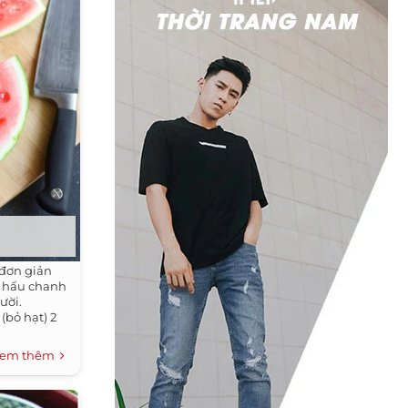
 đơn giản
a hấu chanh
ười.
(bỏ hạt) 2
em thêm