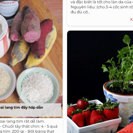
và đặc biệt là tốt cho làn da của
Nguyên liệu: (cho 3-4 cốc sinh t
đu đủ cỡ...
X
ai lang tím đầy hấp dẫn
ai lang tím rất dễ làm.
- Chuối tây thật chín: 4 - 5 quả
ng tím: 200 gr - Bột báng (hạt