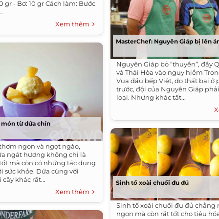
0 gr - Bơ: 10 gr Cách làm: Bước
..
Xem thêm
MasterChef: Nguyên Giáp bị lên á
Nguyên Giáp bỏ “thuyền”, đẩy
và Thái Hòa vào nguy hiểm Tron
Vua đầu bếp Việt, do thất bại ở 
trước, đội của Nguyên Giáp phả
loại. Nhưng khác tất...
X
3 món từ dứa chín
 thơm ngon và ngọt ngào,
ứa ngát hương không chỉ là
tốt mà còn có những tác dụng
i sức khỏe. Dứa cùng với
i cây khác rất...
Sinh tố xoài chuối đu đủ
Xem thêm
Sinh tố xoài chuối đu đủ chẳng
ngon mà còn rất tốt cho tiêu hó