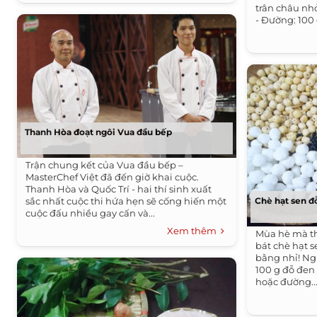
trân châu nhỏ
- Đường: 100 g
Thanh Hòa đoạt ngôi Vua đầu bếp
Trận chung kết của Vua đầu bếp –
MasterChef Việt đã đến giờ khai cuộc.
Thanh Hòa và Quốc Trí - hai thí sinh xuất
sắc nhất cuộc thi hứa hẹn sẽ cống hiến một
Chè hạt sen đ
cuộc đấu nhiều gay cấn và...
Xem thêm
Mùa hè mà t
bát chè hạt s
bằng nhỉ! Ngu
100 g đỗ đen 
hoặc đường..