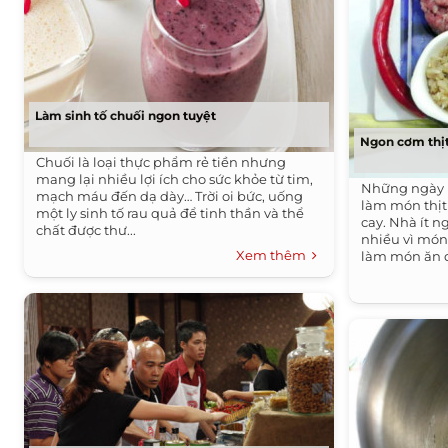
Làm sinh tố chuối ngon tuyệt
Ngon cơm thị
Chuối là loại thực phẩm rẻ tiền nhưng
mang lại nhiều lợi ích cho sức khỏe từ tim,
Những ngày 
mạch máu đến dạ dày… Trời oi bức, uống
làm món thị
một ly sinh tố rau quả để tinh thần và thể
cay. Nhà ít 
chất được thư...
nhiều vì món
Xem thêm
làm món ăn d