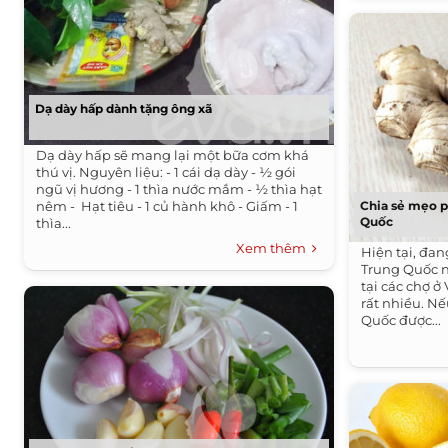
Dạ dày hấp dành tặng ông xã
Dạ dày hấp sẽ mang lại một bữa cơm khá
thú vị. Nguyên liệu: - 1 cái dạ dày - ½ gói
ngũ vị hương - 1 thìa nước mắm - ½ thìa hạt
nêm - Hạt tiêu - 1 củ hành khô - Giấm - 1
Chia sẻ mẹo p
Quốc
thìa...
Xem thêm
Hiện tại, đan
Trung Quốc n
tại các chợ ở
rất nhiều. N
Quốc được...