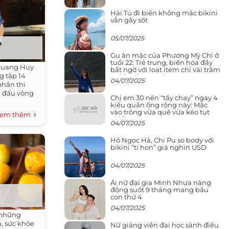
Hải Tú đi biển không mặc bikini
vẫn gây sốt
05/07/2025
n
Gu ăn mặc của Phương Mỹ Chi ở
tuổi 22: Trẻ trung, biến hóa đầy
 Quang Huy
bất ngờ với loạt item chỉ vài trăm
g tập 14
nghìn đã mua được
04/07/2025
phần thi
i đấu vòng
Chị em 30 nên “tẩy chay” ngay 4
kiểu quần ống rộng này: Mặc
vào trông vừa quê vừa kéo tụt
em thêm
chiều cao
04/07/2025
Hồ Ngọc Hà, Chi Pu so body với
bikini “tí hon” giá nghìn USD
04/07/2025
Ái nữ đại gia Minh Nhựa năng
động suốt 9 tháng mang bầu
con thứ 4
04/07/2025
 những
a, sức khỏe
Nữ giảng viên đại học sành điệu