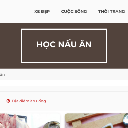
XE ĐẸP
CUỘC SỐNG
THỜI TRANG
HỌC NẤU ĂN
 ăn
Địa điểm ăn uống