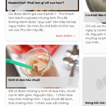
MasterChef: ‘Phải làm gì với con heo’?
Dù được đánh giá cao ở phần 1 - Thử thách
Cocktail đào 
làm bánh cupcake nhưng Anh Thư đã
không tránh được "quy luật" liên tiếp lọt top
nguy hiểm. Và món Âu chế biến từ thịt nạc
Chỉ với vài t
vai của Thư lần này đã...
ngay ly cock
rồi. Nguyên l
Xem thêm
muỗng cà ph
của một...
Sinh tố dưa hấu chuối
Để có được những ly sinh tố dưa hấu, chuối
cực kì đơn giản. Nguyên liệu: - 1 chén dứa
hấu thái miếng nhỏ - 1 quả chuối để lạnh,
thái miếng nhỏ - 1 chén xoài xắt miếng
Nóng hổi chè 