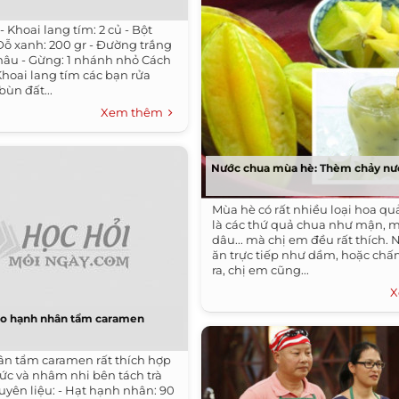
- Khoai lang tím: 2 củ - Bột
 Đỗ xanh: 200 gr - Đường trắng
âu - Gừng: 1 nhánh nhỏ Cách
Khoai lang tím các bạn rửa
bùn đất...
Xem thêm
Nước chua mùa hè: Thèm chảy n
Mùa hè có rất nhiều loại hoa quả
là các thứ quả chua như mận, m
dâu... mà chị em đều rất thích. 
ăn trực tiếp như dầm, hoặc chấ
ra, chị em cũng...
X
kẹo hạnh nhân tẩm caramen
n tẩm caramen rất thích hợp
ức và nhâm nhi bên tách trà
uyên liệu: - Hạt hạnh nhân: 90