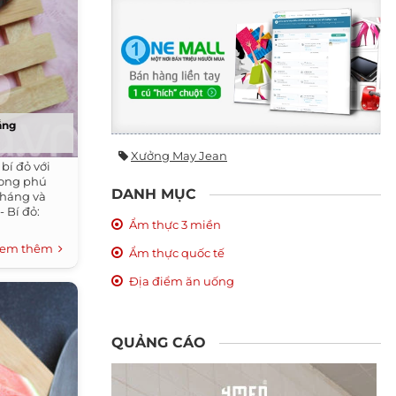
ắng
Xưởng May Jean
 bí đỏ với
hong phú
DANH MỤC
kháng và
- Bí đỏ:
Ẩm thực 3 miền
em thêm
Ẩm thực quốc tế
Địa điểm ăn uống
QUẢNG CÁO