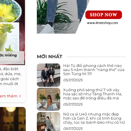
ước miếng
MỚI NHẤT
Hải Tú đổi phong cách thế nào
, đặc biệt
sau 5 năm thành “nàng thơ” của
Sơn Tùng M-TP
ơ, dứa, me,
Ngoài cách
05/07/2025
m muối ớt
Xuống phố sáng thứ 7 với váy
hoa sặc sỡ như Tăng Thanh Hà,
em thêm
mặc sao để trông điệu đà mà
không sến
05/07/2025
Nữ ca sĩ U40 nhưng mặc đẹp
hơn cả Gen Z, khi cá tính bùng
cháy, lúc lại bánh bèo như cô nữ
chính ngôn tình
05/07/2025