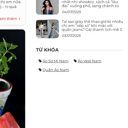
nhất nhì showbiz, xách cả “lâu
 chị em nữa.
đài” xuống phố, sang chảnh từ
ố) - ½ quả
giảng đường ra phố khó ai đọ lại
04/07/2025
em thêm
Tại sao giày thể thao giờ bị nhiều
chị em “xếp xó” khi mặc với
quần jeans? Gái thanh lịch mê 3
kiểu này hơn hẳn
03/07/2025
TỪ KHÓA
Áo Sơ Mi Nam
Áo Vest Nam
Quần Áo Nam