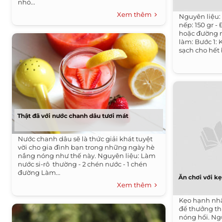
nhỏ...
Xem thêm
Nguyên liệu: 
nếp: 150 gr -
hoặc đường n
làm: Bước 1: 
sạch cho hết 
Thật đã với nước chanh dâu tươi mát
Nước chanh dâu sẽ là thức giải khát tuyệt
vời cho gia đình bạn trong những ngày hè
nắng nóng như thế này. Nguyên liệu: Làm
nước si-rô thường - 2 chén nước - 1 chén
đường Làm...
Ăn chơi với 
Xem thêm
Kẹo hạnh nhâ
để thưởng th
nóng hổi. Ng