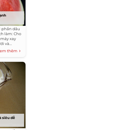
lạnh
 1 phần dâu
ách làm: Cho
g máy xay
i và...
em thêm
 siêu dễ