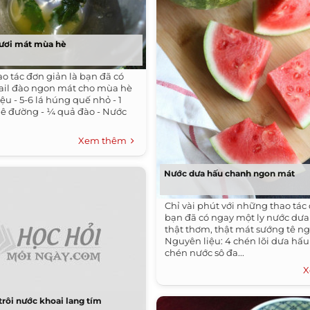
tươi mát mùa hè
hao tác đơn giản là bạn đã có
tail đào ngon mát cho mùa hè
iệu - 5-6 lá húng quế nhỏ - 1
ê đường - ¼ quả đào - Nước
Xem thêm
Nước dưa hấu chanh ngon mát
Chỉ vài phút với những thao tác
bạn đã có ngay một ly nước dư
thật thơm, thật mát sướng tê ng
Nguyên liệu: 4 chén lõi dưa hấu 
chén nước sô đa...
X
trôi nước khoai lang tím