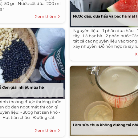
): 50 gr - Nước cốt dừa: 200 ml
r -...
Xem thêm
Nước dâu, dưa hấu và bạc hà mát 
Nguyên liệu: - 1 phần dưa hấu -
tây - Lá bạc hà - 2 phần nước C
tất cả các nguyên liệu vào tron
xay nhuyễn. Đỗ hỗn hợp ra rây lướ
X
ỗ đen giải nhiệt mùa hè
hỉnh thoảng được thưởng thức
en đỗ đen ngọt mát thì còn gì
yên liệu: - 300g hạt sen khô -
- Hạt trân châu - Đường cát
.
Làm sữa chua không đường tại nhà
Xem thêm