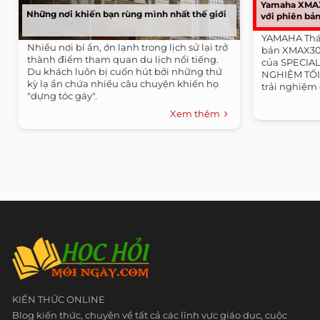
Yamaha XMAX3
Những nơi khiến bạn rùng mình nhất thế giới
với phiên bả
YAMAHA Thái
Nhiều nơi bí ẩn, ớn lạnh trong lịch sử lại trở
bản XMAX300 
thành điểm tham quan du lịch nổi tiếng.
của SPECIAL
Du khách luôn bị cuốn hút bởi những thứ
NGHIỆM TỐI
kỳ lạ ẩn chứa nhiều câu chuyện khiến họ
trải nghiệm 
"dựng tóc gáy".
Xem thêm
KIẾN THỨC ONLINE
Blog kiến thức, chuyên về tất cả các lĩnh vực giáo dục, cuộc