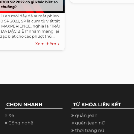
00 SP 2022 có gì khác biệt so
n thường?
 Lan mới đây đã ra mắt phiên
SP 2022, SP là cụm từ viết tắt
 MAXPERIENCE, nghĩa là "TRẢI
 ĐA ĐẶC BIỆT" nhằm mang lại
đặc biệt cho các phượt thủ,...
Xem thêm
CHỌN NHANH
TỪ KHÓA LIÊN KẾT
Xe
quần jean
Công nghệ
quần jean nữ
thời trang nữ