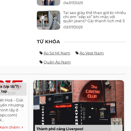
giảng đường ra phố khó ai đọ lại
04/07/2025
Tại sao giày thể thao giờ bị nhiều
chị em “xếp xó” khi mặc với
quần jeans? Gái thanh lịch mê 3
kiểu này hơn hẳn
03/07/2025
TỪ KHÓA
Áo Sơ Mi Nam
Áo Vest Nam
Quần Áo Nam
x (Up 18/7) -
 tạp
iệt Hoá - Giải
huyển nhượng
 mình lấy ở
mepc.com)
...
Xem thêm
Thành phố cảng Liverpool