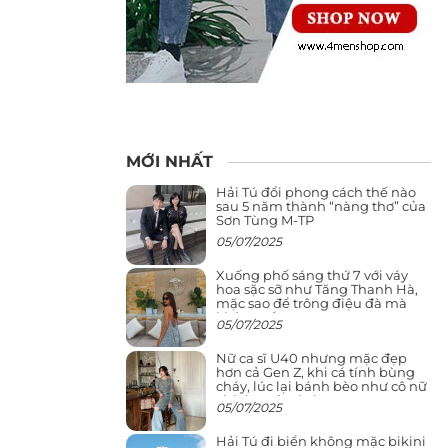
MỚI NHẤT
Hải Tú đổi phong cách thế nào
sau 5 năm thành “nàng thơ” của
Sơn Tùng M-TP
05/07/2025
Xuống phố sáng thứ 7 với váy
hoa sặc sỡ như Tăng Thanh Hà,
mặc sao để trông điệu đà mà
không sến
05/07/2025
Nữ ca sĩ U40 nhưng mặc đẹp
hơn cả Gen Z, khi cá tính bùng
cháy, lúc lại bánh bèo như cô nữ
chính ngôn tình
05/07/2025
Hải Tú đi biển không mặc bikini