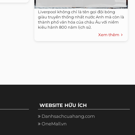
Liverpool không chỉ là tên gọi đội bóng
giàu truyền thống nhất nước Anh mà còn là
thành phố văn hóa của châu Âu với niềm
kiêu hãnh 800 năm lịch sử.
Xem thêm
WEBSITE HỮU ÍCH
Danhsachcuahang.com
OneMall.vn