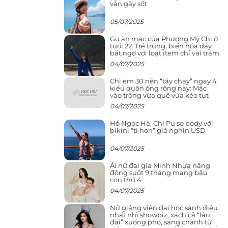
vẫn gây sốt
05/07/2025
Gu ăn mặc của Phương Mỹ Chi ở
tuổi 22: Trẻ trung, biến hóa đầy
bất ngờ với loạt item chỉ vài trăm
nghìn đã mua được
04/07/2025
Chị em 30 nên “tẩy chay” ngay 4
kiểu quần ống rộng này: Mặc
vào trông vừa quê vừa kéo tụt
chiều cao
04/07/2025
Hồ Ngọc Hà, Chi Pu so body với
bikini “tí hon” giá nghìn USD
04/07/2025
Ái nữ đại gia Minh Nhựa năng
động suốt 9 tháng mang bầu
con thứ 4
04/07/2025
Nữ giảng viên đại học sành điệu
nhất nhì showbiz, xách cả “lâu
đài” xuống phố, sang chảnh từ