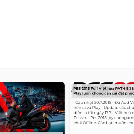
PES 2015 Full Việt hóa PATH 8.1 fi
Play luôn không cần cài đặt phức
​ ​ Cập nhật 20.7.2015 - Đã Add V
nén ra và Play - Update các c
diễn ra tới ngày 17.7 - Việt hoá
Pes.vn. - Pes 2015 (by chepga
chơi Offline. Các bạn muốn chơi