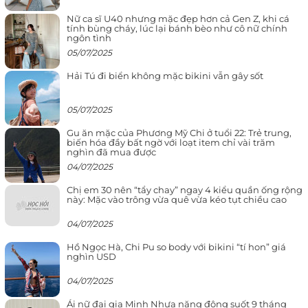
Nữ ca sĩ U40 nhưng mặc đẹp hơn cả Gen Z, khi cá
tính bùng cháy, lúc lại bánh bèo như cô nữ chính
ngôn tình
05/07/2025
Hải Tú đi biển không mặc bikini vẫn gây sốt
05/07/2025
Gu ăn mặc của Phương Mỹ Chi ở tuổi 22: Trẻ trung,
biến hóa đầy bất ngờ với loạt item chỉ vài trăm
nghìn đã mua được
04/07/2025
Chị em 30 nên “tẩy chay” ngay 4 kiểu quần ống rộng
này: Mặc vào trông vừa quê vừa kéo tụt chiều cao
04/07/2025
Hồ Ngọc Hà, Chi Pu so body với bikini “tí hon” giá
nghìn USD
04/07/2025
Ái nữ đại gia Minh Nhựa năng động suốt 9 tháng