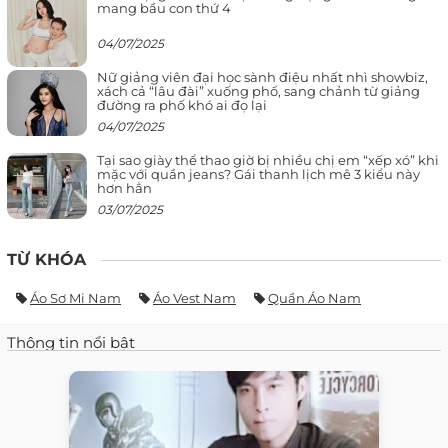
mang bầu con thứ 4
04/07/2025
Nữ giảng viên đại học sành điệu nhất nhì showbiz,
xách cả “lâu đài” xuống phố, sang chảnh từ giảng
đường ra phố khó ai đọ lại
04/07/2025
Tại sao giày thể thao giờ bị nhiều chị em “xếp xó” khi
mặc với quần jeans? Gái thanh lịch mê 3 kiểu này
hơn hẳn
03/07/2025
TỪ KHÓA
Áo Sơ Mi Nam
Áo Vest Nam
Quần Áo Nam
Thông tin nổi bật