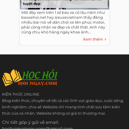
tuyệt đẹp
Mới đây xem trên 1 số báo xe cộ lâu năm như
baoxehoi.net hay sieuxevietnam thấy đăng
nhiều bài nói về dân chơi xe tên phúc motor,
phải công nhận xe đẹp và chất thật. Anh này
cũng chịu khó hàng ngày khoe ảnh...
Xem thêm
KIẾN THỨC ONLINE
Blog kiến thức, chuyên về tất cả các lĩnh vực giáo dục, cuộc sống,
kinh nghiệm, chia sẻ Website chỉ mang tính chất sưu tầm kiến
thức của cá nhân. Website không có giá trị thương mại.
Chi tiết góp ý gửi về email:
hochoimoingay.com@gmail.com