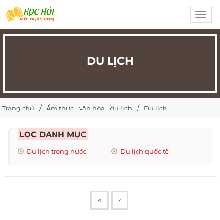
Toggl
navig
DU LỊCH
Trang chủ
Ẩm thực - văn hóa - du lịch
Du lịch
LỌC DANH MỤC
Du lịch trong nước
Du lịch quốc tế
«
‹