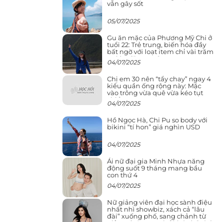
vẫn gây sốt
05/07/2025
Gu ăn mặc của Phương Mỹ Chi ở
tuổi 22: Trẻ trung, biến hóa đầy
bất ngờ với loạt item chỉ vài trăm
nghìn đã mua được
04/07/2025
Chị em 30 nên “tẩy chay” ngay 4
kiểu quần ống rộng này: Mặc
vào trông vừa quê vừa kéo tụt
chiều cao
04/07/2025
Hồ Ngọc Hà, Chi Pu so body với
bikini “tí hon” giá nghìn USD
04/07/2025
Ái nữ đại gia Minh Nhựa năng
động suốt 9 tháng mang bầu
con thứ 4
04/07/2025
Nữ giảng viên đại học sành điệu
nhất nhì showbiz, xách cả “lâu
đài” xuống phố, sang chảnh từ