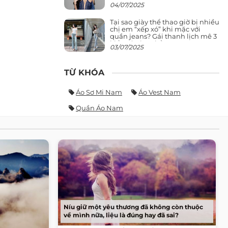
giảng đường ra phố khó ai đọ lại
04/07/2025
Tại sao giày thể thao giờ bị nhiều
chị em “xếp xó” khi mặc với
quần jeans? Gái thanh lịch mê 3
kiểu này hơn hẳn
03/07/2025
TỪ KHÓA
Áo Sơ Mi Nam
Áo Vest Nam
Quần Áo Nam
Níu giữ một yêu thương đã không còn thuộc
về mình nữa, liệu là đúng hay đã sai?