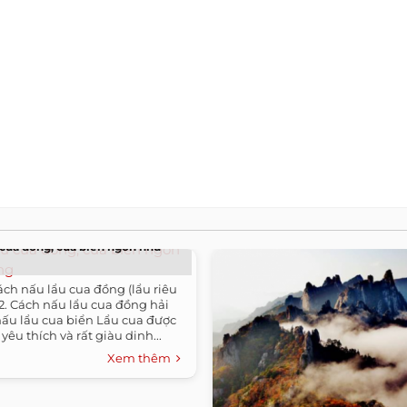
 cua đồng, cua biển ngon như
ách nấu lẩu cua đồng (lẩu riêu
2. Cách nấu lẩu cua đồng hải
nấu lẩu cua biển Lẩu cua được
yêu thích và rất giàu dinh...
Xem thêm