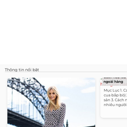
Thông tin nổi bật
Cách nấu lẩu
ngoài hàng
Mục Lục 1. C
cua bắp bò) 
sản 3. Cách 
nhiều người 