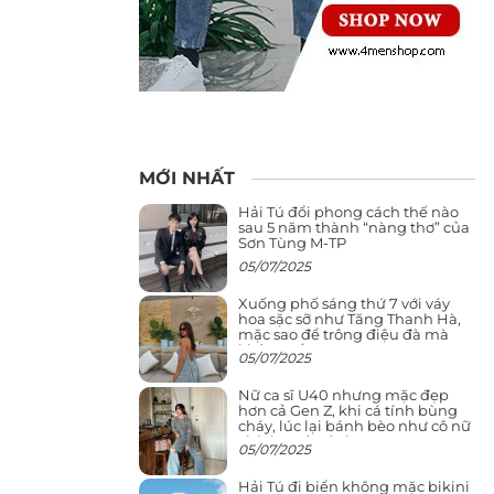
MỚI NHẤT
Hải Tú đổi phong cách thế nào
sau 5 năm thành “nàng thơ” của
Sơn Tùng M-TP
05/07/2025
Xuống phố sáng thứ 7 với váy
hoa sặc sỡ như Tăng Thanh Hà,
mặc sao để trông điệu đà mà
không sến
05/07/2025
Nữ ca sĩ U40 nhưng mặc đẹp
hơn cả Gen Z, khi cá tính bùng
cháy, lúc lại bánh bèo như cô nữ
chính ngôn tình
05/07/2025
Hải Tú đi biển không mặc bikini