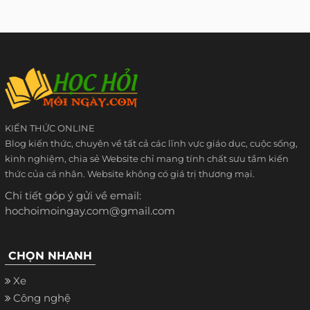
KIẾN THỨC ONLINE
Blog kiến thức, chuyên về tất cả các lĩnh vực giáo dục, cuộc sống,
kinh nghiệm, chia sẻ Website chỉ mang tính chất sưu tầm kiến
thức của cá nhân. Website không có giá trị thương mại.
Chi tiết góp ý gửi về email:
hochoimoingay.com@gmail.com
CHỌN NHANH
Xe
Công nghệ