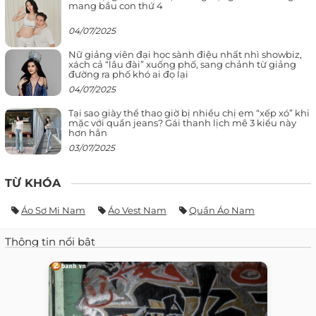
mang bầu con thứ 4
04/07/2025
Nữ giảng viên đại học sành điệu nhất nhì showbiz,
xách cả “lâu đài” xuống phố, sang chảnh từ giảng
đường ra phố khó ai đọ lại
04/07/2025
Tại sao giày thể thao giờ bị nhiều chị em “xếp xó” khi
mặc với quần jeans? Gái thanh lịch mê 3 kiểu này
hơn hẳn
03/07/2025
TỪ KHÓA
Áo Sơ Mi Nam
Áo Vest Nam
Quần Áo Nam
Thông tin nổi bật