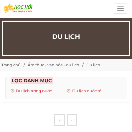
Toggl
navig
DU LỊCH
Trang chủ
Ẩm thực - văn hóa - du lịch
Du lịch
LỌC DANH MỤC
Du lịch trong nước
Du lịch quốc tế
«
‹