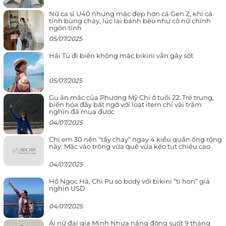
Nữ ca sĩ U40 nhưng mặc đẹp hơn cả Gen Z, khi cá
tính bùng cháy, lúc lại bánh bèo như cô nữ chính
ngôn tình
05/07/2025
Hải Tú đi biển không mặc bikini vẫn gây sốt
05/07/2025
Gu ăn mặc của Phương Mỹ Chi ở tuổi 22: Trẻ trung,
biến hóa đầy bất ngờ với loạt item chỉ vài trăm
nghìn đã mua được
04/07/2025
Chị em 30 nên “tẩy chay” ngay 4 kiểu quần ống rộng
này: Mặc vào trông vừa quê vừa kéo tụt chiều cao
04/07/2025
Hồ Ngọc Hà, Chi Pu so body với bikini “tí hon” giá
nghìn USD
04/07/2025
Ái nữ đại gia Minh Nhựa năng động suốt 9 tháng