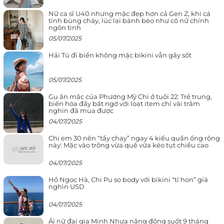
Nữ ca sĩ U40 nhưng mặc đẹp hơn cả Gen Z, khi cá
tính bùng cháy, lúc lại bánh bèo như cô nữ chính
ngôn tình
05/07/2025
Hải Tú đi biển không mặc bikini vẫn gây sốt
05/07/2025
Gu ăn mặc của Phương Mỹ Chi ở tuổi 22: Trẻ trung,
biến hóa đầy bất ngờ với loạt item chỉ vài trăm
nghìn đã mua được
04/07/2025
Chị em 30 nên “tẩy chay” ngay 4 kiểu quần ống rộng
này: Mặc vào trông vừa quê vừa kéo tụt chiều cao
04/07/2025
Hồ Ngọc Hà, Chi Pu so body với bikini “tí hon” giá
nghìn USD
04/07/2025
Ái nữ đại gia Minh Nhựa năng động suốt 9 tháng