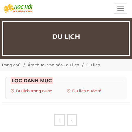
Toggl
navig
DU LỊCH
Trang chủ
Ẩm thực - văn hóa - du lịch
Du lịch
LỌC DANH MỤC
Du lịch trong nước
Du lịch quốc tế
«
‹