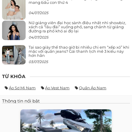
mang bầu con thứ 4
04/07/2025
Nữ giảng viên đại học sành điệu nhất nhì showbiz,
xách cả “lâu đài” xuống phố, sang chảnh từ giảng
đường ra phố khó ai đọ lại
04/07/2025
Tại sao giày thể thao giờ bị nhiều chị em “xếp xó” khi
mặc với quần jeans? Gái thanh lịch mê 3 kiểu này
hơn hẳn
03/07/2025
TỪ KHÓA
Áo Sơ Mi Nam
Áo Vest Nam
Quần Áo Nam
Thông tin nổi bật