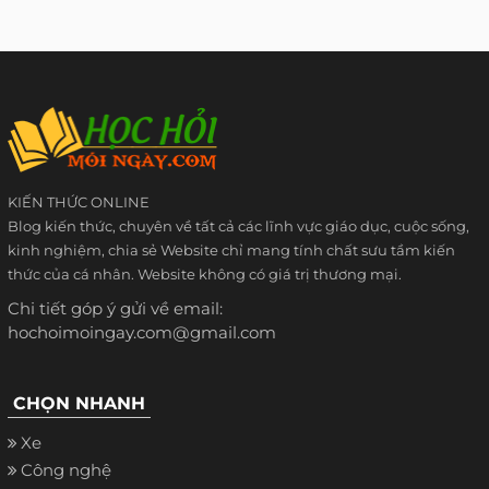
KIẾN THỨC ONLINE
Blog kiến thức, chuyên về tất cả các lĩnh vực giáo dục, cuộc sống,
kinh nghiệm, chia sẻ Website chỉ mang tính chất sưu tầm kiến
thức của cá nhân. Website không có giá trị thương mại.
Chi tiết góp ý gửi về email:
hochoimoingay.com@gmail.com
CHỌN NHANH
Xe
Công nghệ