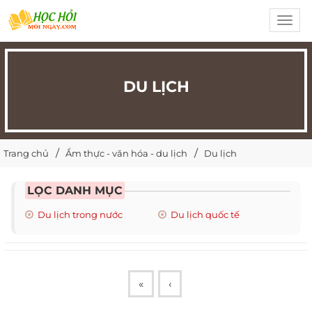
Toggl
navig
DU LỊCH
Trang chủ
Ẩm thực - văn hóa - du lịch
Du lịch
LỌC DANH MỤC
Du lịch trong nước
Du lịch quốc tế
«
‹