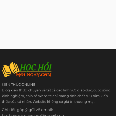
KIẾN THỨC ONLINE
Blog kiến thức, chuyên về tất cả các lĩnh vực giáo dục, cuộc sống,
kinh nghiệm, chia sẻ Website chỉ mang tính chất sưu tầm kiến
thức của cá nhân. Website không có giá trị thương mại.
Chi tiết góp ý gửi về email:
hochoimoingay.com@gmail.com