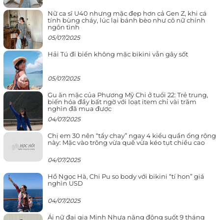
Nữ ca sĩ U40 nhưng mặc đẹp hơn cả Gen Z, khi cá
tính bùng cháy, lúc lại bánh bèo như cô nữ chính
ngôn tình
05/07/2025
Hải Tú đi biển không mặc bikini vẫn gây sốt
05/07/2025
Gu ăn mặc của Phương Mỹ Chi ở tuổi 22: Trẻ trung,
biến hóa đầy bất ngờ với loạt item chỉ vài trăm
nghìn đã mua được
04/07/2025
Chị em 30 nên “tẩy chay” ngay 4 kiểu quần ống rộng
này: Mặc vào trông vừa quê vừa kéo tụt chiều cao
04/07/2025
Hồ Ngọc Hà, Chi Pu so body với bikini “tí hon” giá
nghìn USD
04/07/2025
Ái nữ đại gia Minh Nhựa năng động suốt 9 tháng