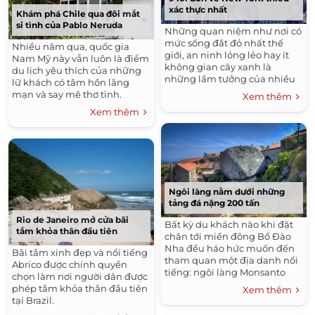
xác thực nhất
Khám phá Chile qua đôi mắt
si tình của Pablo Neruda
Những quan niệm như nơi có
mức sống đắt đỏ nhất thế
Nhiều năm qua, quốc gia
giới, an ninh lỏng lẻo hay ít
Nam Mỹ này vẫn luôn là điểm
không gian cây xanh là
du lịch yêu thích của những
những lầm tưởng của nhiều
lữ khách có tâm hồn lãng
du khách khi nhắc đến New
mạn và say mê thơ tình.
Xem thêm
York.
Xem thêm
Ngôi làng nằm dưới những
tảng đá nặng 200 tấn
Rio de Janeiro mở cửa bãi
Bất kỳ du khách nào khi đặt
tắm khỏa thân đầu tiên
chân tới miền đông Bồ Đào
Nha đều háo hức muốn đến
Bãi tắm xinh đẹp và nổi tiếng
tham quan một địa danh nổi
Abrico được chính quyền
tiếng: ngôi làng Monsanto
chọn làm nơi người dân được
nằm trên đỉnh núi cao.
phép tắm khỏa thân đầu tiên
Xem thêm
tại Brazil.