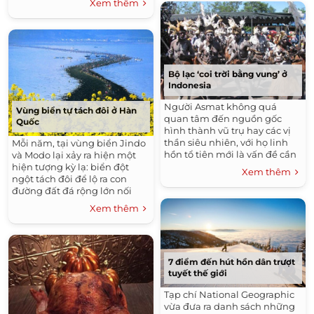
Xem thêm
Bộ lạc ‘coi trời bằng vung’ ở
Indonesia
Người Asmat không quá
Vùng biển tự tách đôi ở Hàn
quan tâm đến nguồn gốc
Quốc
hình thành vũ trụ hay các vị
thần siêu nhiên, với họ linh
Mỗi năm, tại vùng biển Jindo
hồn tổ tiên mới là vấn đề cần
và Modo lại xảy ra hiện một
được trân trọng.
hiện tượng kỳ lạ: biển đột
Xem thêm
ngột tách đôi để lộ ra con
đường đất đá rộng lớn nối
liền hai đảo.
Xem thêm
7 điểm đến hút hồn dân trượt
tuyết thế giới
Tạp chí National Geographic
vừa đưa ra danh sách những