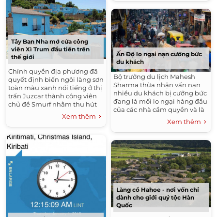
Tây Ban Nha mở cửa công
viên Xì Trum đầu tiên trên
Ấn Độ lo ngại nạn cưỡng bức
thế giới
du khách
Chính quyền địa phương đã
Bộ trưởng du lịch Mahesh
quyết định biến ngôi làng sơn
Sharma thừa nhận vấn nạn
toàn màu xanh nổi tiếng ở thị
nhiều du khách bị cưỡng bức
trấn Juzcar thành công viên
đang là mối lo ngại hàng đầu
chủ đề Smurf nhằm thu hút
của các nhà cầm quyền và là
khách du lịch.
Xem thêm
"nỗi nhục quốc gia".
Xem thêm
Làng cổ Hahoe - nơi vốn chỉ
dành cho giới quý tộc Hàn
Quốc