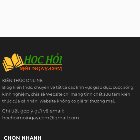
KIẾN THỨC ONLINE
Blog kiến thức, chuyên về tất cả các lĩnh vực giáo dục, cuộc sống,
kinh nghiệm, chia sẻ Website chỉ mang tính chất sưu tầm kiến
thức của cá nhân. Website không có giá trị thương mại.
Chi tiết góp ý gửi về email:
hochoimoingay.com@gmail.com
CHỌN NHANH