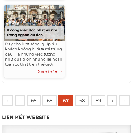
8 công việc độc nhất vô nhị
trong ngành du lịch
Dạy chó lướt sóng, giúp du
khách không bị dừa rơi trúng
đầu... là những việc tưởng
như đùa giỡn nhưng lại hoàn
toàn có thật trên thế giới.
Xem thêm
«
‹
65
66
67
68
69
›
»
LIÊN KẾT WEBSITE