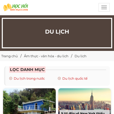
Toggl
navig
DU LỊCH
Trang chủ
Ẩm thực - văn hóa - du lịch
Du lịch
LỌC DANH MỤC
Du lịch trong nước
Du lịch quốc tế
9 lời đồn về New York thiếu