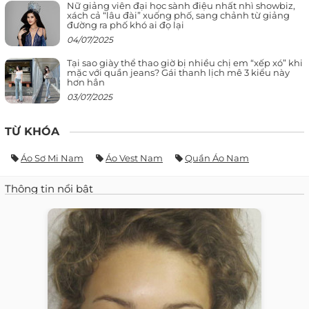
Nữ giảng viên đại học sành điệu nhất nhì showbiz,
xách cả “lâu đài” xuống phố, sang chảnh từ giảng
đường ra phố khó ai đọ lại
04/07/2025
Tại sao giày thể thao giờ bị nhiều chị em “xếp xó” khi
mặc với quần jeans? Gái thanh lịch mê 3 kiểu này
hơn hẳn
03/07/2025
TỪ KHÓA
Áo Sơ Mi Nam
Áo Vest Nam
Quần Áo Nam
Thông tin nổi bật