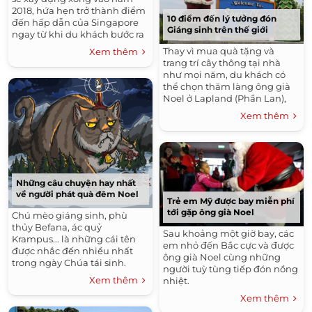
2018, hứa hẹn trở thành điểm
10 điểm đến lý tưởng đón
đến hấp dẫn của Singapore
Giáng sinh trên thế giới
ngay từ khi du khách bước ra
khỏi phi cơ.
Thay vì mua quà tặng và
Xem thêm
trang trí cây thông tại nhà
như mọi năm, du khách có
thể chọn thăm làng ông già
Noel ở Lapland (Phần Lan),
hòa vào không khí sôi động ở
Xem thêm
trung tâm Rockefeller tại New
York (Mỹ)...
Những câu chuyện hay nhất
về người phát quà đêm Noel
Trẻ em Mỹ được bay miễn phí
tới gặp ông già Noel
Chú mèo giáng sinh, phù
thủy Befana, ác quỷ
Sau khoảng một giờ bay, các
Krampus... là những cái tên
em nhỏ đến Bắc cực và được
được nhắc đến nhiều nhất
ông già Noel cùng những
trong ngày Chúa tái sinh.
người tuỳ tùng tiếp đón nồng
Xem thêm
nhiệt.
Xem thêm