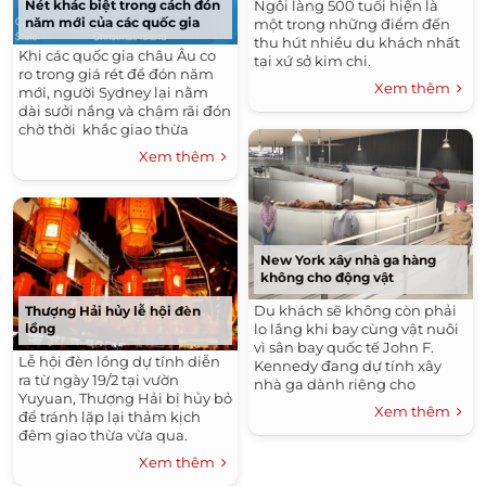
Ngôi làng 500 tuổi hiện là
Nét khác biệt trong cách đón
năm mới của các quốc gia
một trong những điểm đến
thu hút nhiều du khách nhất
Khi các quốc gia châu Âu co
tại xứ sở kim chi.
ro trong giá rét để đón năm
Xem thêm
mới, người Sydney lại nằm
dài sưởi nắng và chậm rãi đón
chờ thời khắc giao thừa
điểm.
Xem thêm
New York xây nhà ga hàng
không cho động vật
Du khách sẽ không còn phải
Thượng Hải hủy lễ hội đèn
lồng
lo lắng khi bay cùng vật nuôi
vì sân bay quốc tế John F.
Lễ hội đèn lồng dự tính diễn
Kennedy đang dự tính xây
ra từ ngày 19/2 tại vườn
nhà ga dành riêng cho
Yuyuan, Thượng Hải bị hủy bỏ
chúng.
Xem thêm
để tránh lặp lại thảm kịch
đêm giao thừa vừa qua.
Xem thêm