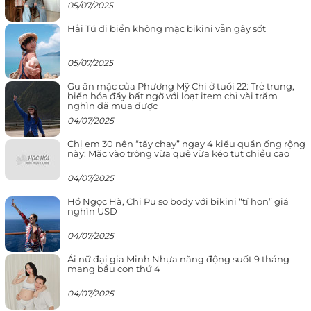
05/07/2025
Hải Tú đi biển không mặc bikini vẫn gây sốt
05/07/2025
Gu ăn mặc của Phương Mỹ Chi ở tuổi 22: Trẻ trung,
biến hóa đầy bất ngờ với loạt item chỉ vài trăm
nghìn đã mua được
04/07/2025
Chị em 30 nên “tẩy chay” ngay 4 kiểu quần ống rộng
này: Mặc vào trông vừa quê vừa kéo tụt chiều cao
04/07/2025
Hồ Ngọc Hà, Chi Pu so body với bikini “tí hon” giá
nghìn USD
04/07/2025
Ái nữ đại gia Minh Nhựa năng động suốt 9 tháng
mang bầu con thứ 4
04/07/2025