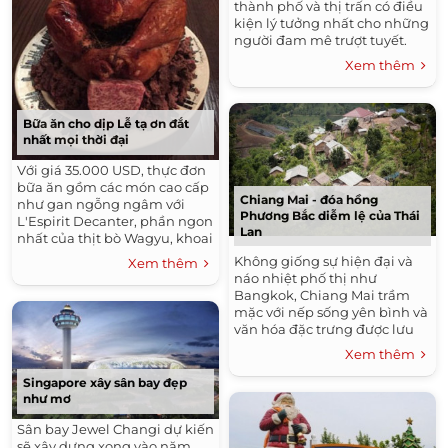
thành phố và thị trấn có điều
kiện lý tưởng nhất cho những
người đam mê trượt tuyết.
Xem thêm
Bữa ăn cho dịp Lễ tạ ơn đắt
nhất mọi thời đại
Với giá 35.000 USD, thực đơn
bữa ăn gồm các món cao cấp
Chiang Mai - đóa hồng
như gan ngỗng ngâm với
Phương Bắc diễm lệ của Thái
L'Espirit Decanter, phần ngon
Lan
nhất của thịt bò Wagyu, khoai
tây nghiền cùng Moose
Không giống sự hiện đại và
Xem thêm
cheese.
náo nhiệt phố thị như
Bangkok, Chiang Mai trầm
mặc với nếp sống yên bình và
văn hóa đặc trưng được lưu
giữ qua hàng trăm năm nay.
Xem thêm
Singapore xây sân bay đẹp
như mơ
Sân bay Jewel Changi dự kiến
sẽ xây dựng xong vào năm