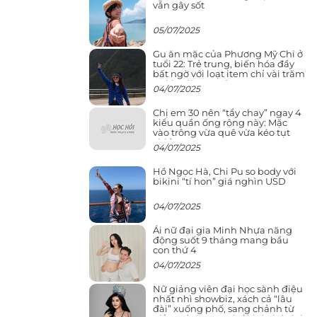
vẫn gây sốt
05/07/2025
Gu ăn mặc của Phương Mỹ Chi ở
tuổi 22: Trẻ trung, biến hóa đầy
bất ngờ với loạt item chỉ vài trăm
nghìn đã mua được
04/07/2025
Chị em 30 nên “tẩy chay” ngay 4
kiểu quần ống rộng này: Mặc
vào trông vừa quê vừa kéo tụt
chiều cao
04/07/2025
Hồ Ngọc Hà, Chi Pu so body với
bikini “tí hon” giá nghìn USD
04/07/2025
Ái nữ đại gia Minh Nhựa năng
động suốt 9 tháng mang bầu
con thứ 4
04/07/2025
Nữ giảng viên đại học sành điệu
nhất nhì showbiz, xách cả “lâu
đài” xuống phố, sang chảnh từ