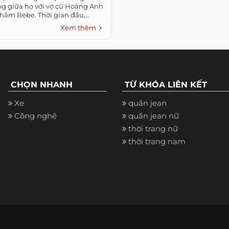
ng giữa họ với vợ cũ Hoàng Anh
hắm Bebe. Thời gian đầu,...
Xem thêm
CHỌN NHANH
TỪ KHÓA LIÊN KẾT
Xe
quần jean
Công nghệ
quần jean nữ
thời trang nữ
thời trang nam