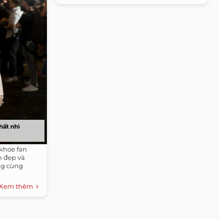
hất nhì
khoe fan
h đẹp và
ng cùng
Xem thêm