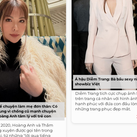
Á hậu Diễm Trang: Bà bầu sexy n
showbiz Việt
Diễm Trang tích cực chụp ảnh 
trên trang cá nhân với hình ản
hạnh phúc với đứa con đầu lò
ể chuyện làm mẹ đơn thân: Có
những trang phục đẹp mắt.
ung vì chồng cũ mạnh chuyện
oàng Anh tâm lý với trẻ con
 2020, Hoàng Anh và Thắm
 xuyên được gọi tên trong
i, từ những "lời qua tiếng