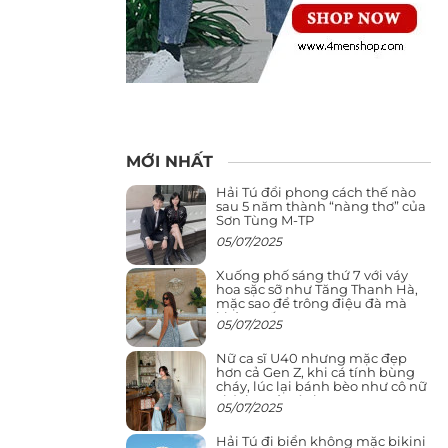
MỚI NHẤT
Hải Tú đổi phong cách thế nào
sau 5 năm thành “nàng thơ” của
Sơn Tùng M-TP
05/07/2025
Xuống phố sáng thứ 7 với váy
hoa sặc sỡ như Tăng Thanh Hà,
mặc sao để trông điệu đà mà
không sến
05/07/2025
Nữ ca sĩ U40 nhưng mặc đẹp
hơn cả Gen Z, khi cá tính bùng
cháy, lúc lại bánh bèo như cô nữ
chính ngôn tình
05/07/2025
Hải Tú đi biển không mặc bikini