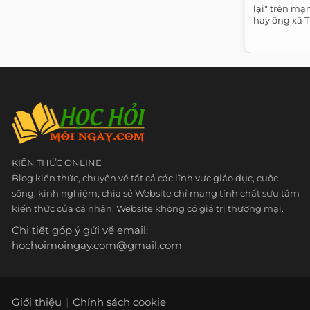
lại" trên mạ
hay ông xã T
KIẾN THỨC ONLINE
Blog kiến thức, chuyên về tất cả các lĩnh vực giáo dục, cuộc
sống, kinh nghiệm, chia sẻ Website chỉ mang tính chất sưu tầm
kiến thức của cá nhân. Website không có giá trị thương mại.
Chi tiết góp ý gửi về email:
hochoimoingay.com@gmail.com
Giới thiệu
Chính sách cookie