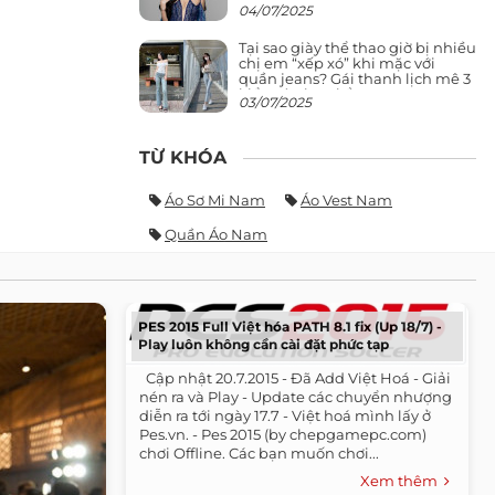
giảng đường ra phố khó ai đọ lại
04/07/2025
Tại sao giày thể thao giờ bị nhiều
chị em “xếp xó” khi mặc với
quần jeans? Gái thanh lịch mê 3
kiểu này hơn hẳn
03/07/2025
TỪ KHÓA
Áo Sơ Mi Nam
Áo Vest Nam
Quần Áo Nam
PES 2015 Full Việt hóa PATH 8.1 fix (Up 18/7) -
Play luôn không cần cài đặt phức tạp
​ ​ Cập nhật 20.7.2015 - Đã Add Việt Hoá - Giải
nén ra và Play - Update các chuyển nhượng
diễn ra tới ngày 17.7 - Việt hoá mình lấy ở
Pes.vn. - Pes 2015 (by chepgamepc.com)
chơi Offline. Các bạn muốn chơi...
Xem thêm