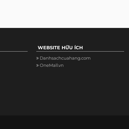
WEBSITE HỮU ÍCH
Danhsachcuahang.com
OneMall.vn