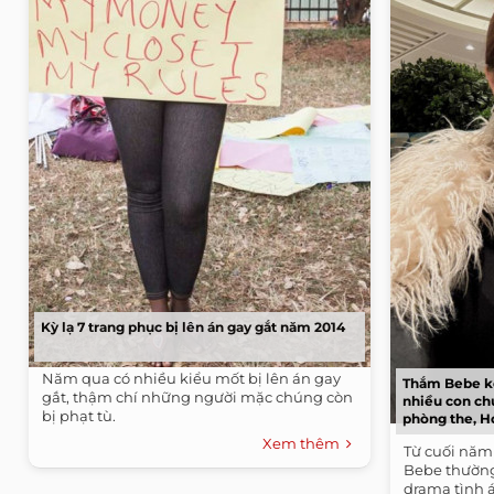
Kỳ lạ 7 trang phục bị lên án gay gắt năm 2014
Năm qua có nhiều kiểu mốt bị lên án gay
Thắm Bebe k
gắt, thậm chí những người mặc chúng còn
nhiều con ch
bị phạt tù.
phòng the, H
Xem thêm
Từ cuối năm
Bebe thường
drama tình á