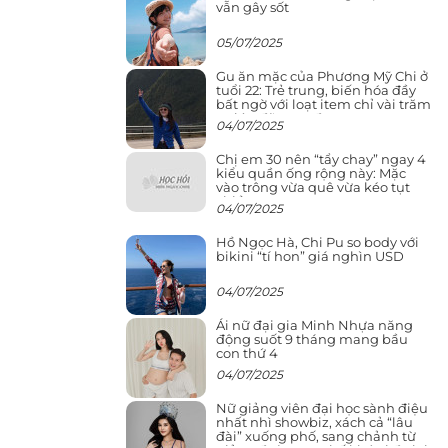
vẫn gây sốt
05/07/2025
Gu ăn mặc của Phương Mỹ Chi ở
tuổi 22: Trẻ trung, biến hóa đầy
bất ngờ với loạt item chỉ vài trăm
nghìn đã mua được
04/07/2025
Chị em 30 nên “tẩy chay” ngay 4
kiểu quần ống rộng này: Mặc
vào trông vừa quê vừa kéo tụt
chiều cao
04/07/2025
Hồ Ngọc Hà, Chi Pu so body với
bikini “tí hon” giá nghìn USD
04/07/2025
Ái nữ đại gia Minh Nhựa năng
động suốt 9 tháng mang bầu
con thứ 4
04/07/2025
Nữ giảng viên đại học sành điệu
nhất nhì showbiz, xách cả “lâu
đài” xuống phố, sang chảnh từ