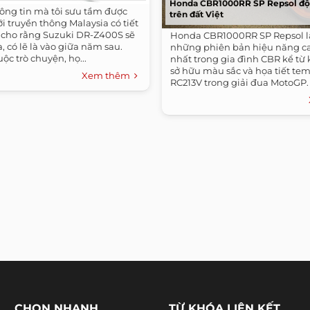
Honda CBR1000RR SP Repsol đ
ông tin mà tôi sưu tầm được
trên đất Việt
ới truyền thông Malaysia có tiết
n cho rằng Suzuki DR-Z400S sẽ
Honda CBR1000RR SP Repsol l
, có lẽ là vào giữa năm sau.
những phiên bản hiệu năng ca
ộc trò chuyện, họ...
nhất trong gia đình CBR kể từ k
sở hữu màu sắc và họa tiết te
Xem thêm
RC213V trong giải đua MotoGP. 
CHỌN NHANH
TỪ KHÓA LIÊN KẾT