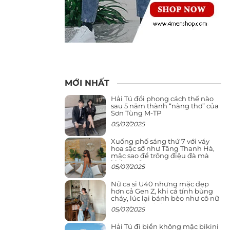
MỚI NHẤT
Hải Tú đổi phong cách thế nào
sau 5 năm thành “nàng thơ” của
Sơn Tùng M-TP
05/07/2025
Xuống phố sáng thứ 7 với váy
hoa sặc sỡ như Tăng Thanh Hà,
mặc sao để trông điệu đà mà
không sến
05/07/2025
Nữ ca sĩ U40 nhưng mặc đẹp
hơn cả Gen Z, khi cá tính bùng
cháy, lúc lại bánh bèo như cô nữ
chính ngôn tình
05/07/2025
Hải Tú đi biển không mặc bikini