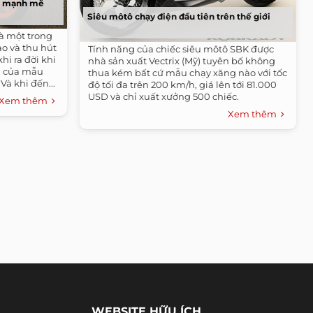
ộ mạnh mẽ
Siêu môtô chạy điện đầu tiên trên thế giới
à một trong
o và thu hút
Tính năng của chiếc siêu môtô SBK được
hi ra đời khi
nhà sản xuất Vectrix (Mỹ) tuyên bố không
m của mẫu
thua kém bất cứ mẫu chạy xăng nào với tốc
Và khi đến...
độ tối đa trên 200 km/h, giá lên tới 81.000
USD và chỉ xuất xưởng 500 chiếc.
Xem thêm
Xem thêm
WEBSITE HỮU ÍCH