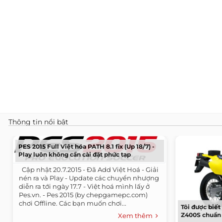
Thông tin nổi bật
PES 2015 Full Việt hóa PATH 8.1 fix (Up 18/7) -
Play luôn không cần cài đặt phức tạp
​ ​ Cập nhật 20.7.2015 - Đã Add Việt Hoá - Giải
nén ra và Play - Update các chuyển nhượng
diễn ra tới ngày 17.7 - Việt hoá mình lấy ở
Pes.vn. - Pes 2015 (by chepgamepc.com)
chơi Offline. Các bạn muốn chơi...
Tôi được biế
Z400S chuẩn b
Xem thêm