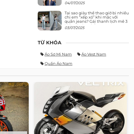
giảng đường ra phố khó ai đọ lại
04/07/2025
Tại sao giày thể thao giờ bị nhiều
chị em “xếp xó” khi mặc với
quần jeans? Gái thanh lịch mê 3
kiểu này hơn hẳn
03/07/2025
TỪ KHÓA
Áo Sơ Mi Nam
Áo Vest Nam
Quần Áo Nam