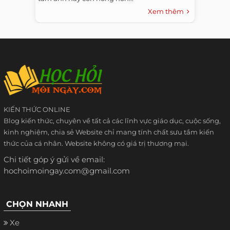
Xem thêm
KIẾN THỨC ONLINE
Blog kiến thức, chuyên về tất cả các lĩnh vực giáo dục, cuộc sống,
kinh nghiệm, chia sẻ Website chỉ mang tính chất sưu tầm kiến
thức của cá nhân. Website không có giá trị thương mại.
Chi tiết góp ý gửi về email:
hochoimoingay.com@gmail.com
CHỌN NHANH
Xe