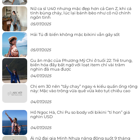
Nữ ca sĩ U40 nhưng mặc đẹp hơn cả Gen Z, khi cá
tính bùng cháy, lúc lại bánh bèo như cô nữ chính
ngôn tình
05/07/2025
Hải Tú đi biển không mặc bikini vẫn gây sốt
05/07/2025
Gu ăn mặc của Phương Mỹ Chi ở tuổi 22: Trẻ trung,
biến hóa đầy bất ngờ với loạt item chỉ vài trăm
nghìn đã mua được
04/07/2025
Chị em 30 nên “tẩy chay” ngay 4 kiểu quần ống rộng
này: Mặc vào trông vừa quê vừa kéo tụt chiều cao
04/07/2025
Hồ Ngọc Hà, Chi Pu so body với bikini “tí hon” giá
nghìn USD
04/07/2025
Ái nữ đại gia Minh Nhựa năng động suốt 9 tháng