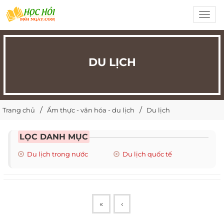
Toggl
navig
DU LỊCH
Trang chủ
Ẩm thực - văn hóa - du lịch
Du lịch
LỌC DANH MỤC
Du lịch trong nước
Du lịch quốc tế
«
‹