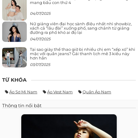
mang bầu con thứ 4
04/07/2025
Nữ giảng viên đại học sành điệu nhất nhì showbiz,
xách cả “lâu đài” xuống phố, sang chảnh từ giảng
đường ra phố khó ai đọ lại
04/07/2025
Tại sao giày thể thao giờ bị nhiều chị em “xếp xó” khi
mặc với quần jeans? Gái thanh lịch mê 3 kiểu này
hơn hẳn
03/07/2025
TỪ KHÓA
Áo Sơ Mi Nam
Áo Vest Nam
Quần Áo Nam
Thông tin nổi bật