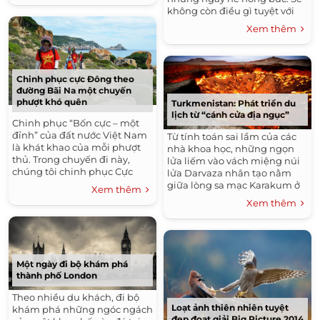
không còn điều gì tuyệt với
hơn nếu một lần trong đời
Xem thêm
được ghé thăm những quốc
đảo đẹp nhất thế giới dưới
đây..
Chinh phục cực Đông theo
đường Bãi Na một chuyến
phượt khó quên
Turkmenistan: Phát triển du
lịch từ “cánh cửa địa ngục”
Chinh phục “Bốn cực – một
đỉnh” của đất nước Việt Nam
Từ tính toán sai lầm của các
là khát khao của mỗi phượt
nhà khoa học, những ngọn
thủ. Trong chuyến đi này,
lửa liếm vào vách miệng núi
chúng tôi chinh phục Cực
lửa Darvaza nhân tạo nằm
Đông ở Mũi Đôi, huyện Vạn
giữa lòng sa mạc Karakum ở
Xem thêm
Ninh, tỉnh Khánh Hòa, cũng
Turkmenistan vẫn bừng sáng
Xem thêm
như...
suốt hàng chục năm qua. Và
giờ đây, "cánh cửa địa ngục"
này đang là một điểm đến
của giới du lịch mạo hiểm.
Một ngày đi bộ khám phá
thành phố London
Theo nhiều du khách, đi bộ
Loạt ảnh thiên nhiên tuyệt
khám phá những ngóc ngách
đẹp đoạt giải Big Picture 2014