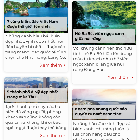
7 vùng biển, đảo Việt Nam
được thế giới tôn vinh
Hồ Ba Bể, viên ngọc xanh
Những danh hiệu bãi biển
giữa núi rừng
đẹp nhất, vịnh đẹp nhất, hòn
đảo huyền bí nhất... được các
Với khung cảnh nên thơ hữu
trang mạng, báo quốc tế bình
tình, hồ Ba Bể hiện lên trong
chọn cho Nha Trang, Lăng Cô,
mắt du khách như thể viên
Côn Đảo.
ngọc xanh bí ẩn giữa núi
Xem thêm
rừng Đông Bắc.
Xem thêm
5 thành phố ở Mỹ đẹp nhất
trong mùa Thu
Tại 5 thành phố này, các bãi
Khám phá những quốc đảo
biển đã vắng người, phòng
quyến rũ nhất hành tinh!
khách sạn cũng không còn
quá tải và không khí oi bức,
Những hòn đảo xinh đẹp với
ngột ngạt được thay thế bằng
biển xanh, cát trắng luôn là
những cơn gió mùa thu mát
lựa chọn hàng đầu cho
Xem thêm
mẻ.
những ngày hè nóng bức. Sẽ