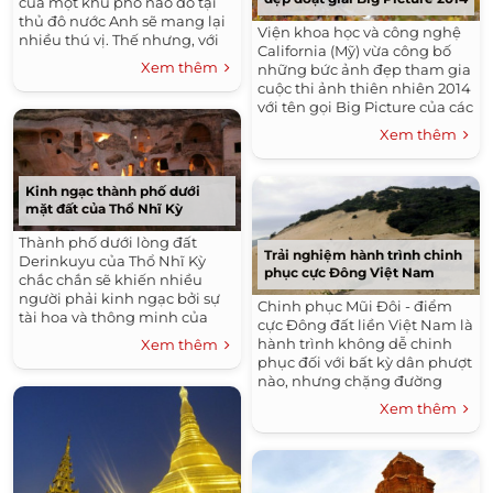
của một khu phố nào đó tại
thủ đô nước Anh sẽ mang lại
Viện khoa học và công nghệ
nhiều thú vị. Thế nhưng, với
California (Mỹ) vừa công bố
người phương xa, đâu mới là
Xem thêm
những bức ảnh đẹp tham gia
hành trình đi bộ ở London lý
cuộc thi ảnh thiên nhiên 2014
tưởng nhất?
với tên gọi Big Picture của các
tác giả chuyên chụp thiên
Xem thêm
nhiên, động vật hoang dã và
bảo tồn từ khắp nơi trên thế
giới.
Kinh ngạc thành phố dưới
mặt đất của Thổ Nhĩ Kỳ
Thành phố dưới lòng đất
Trải nghiệm hành trình chinh
Derinkuyu của Thổ Nhĩ Kỳ
phục cực Đông Việt Nam
chắc chắn sẽ khiến nhiều
người phải kinh ngạc bởi sự
Chinh phục Mũi Đôi - điểm
tài hoa và thông minh của
cực Đông đất liền Việt Nam là
những người cổ đại. Với công
hành trình không dễ chinh
Xem thêm
cụ thô sơ, họ đã xây dựng nên
phục đối với bất kỳ dân phượt
một hệ thống thành phố dưới
nào, nhưng chặng đường
lòng đất khổng lồ và vô cùng
càng gian nan càng thôi thúc
Xem thêm
khoa học.
những tín đồ đam mê
phượt....