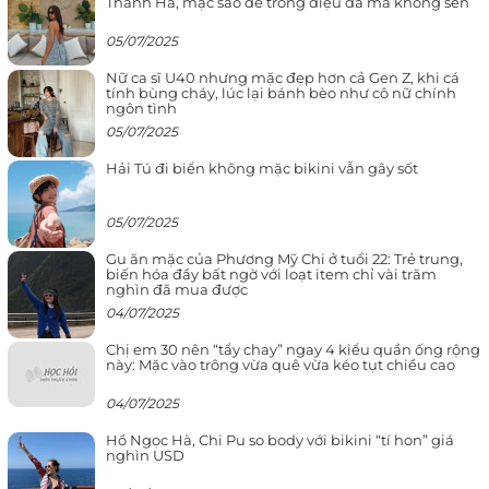
Thanh Hà, mặc sao để trông điệu đà mà không sến
05/07/2025
Nữ ca sĩ U40 nhưng mặc đẹp hơn cả Gen Z, khi cá
tính bùng cháy, lúc lại bánh bèo như cô nữ chính
ngôn tình
05/07/2025
Hải Tú đi biển không mặc bikini vẫn gây sốt
05/07/2025
Gu ăn mặc của Phương Mỹ Chi ở tuổi 22: Trẻ trung,
biến hóa đầy bất ngờ với loạt item chỉ vài trăm
nghìn đã mua được
04/07/2025
Chị em 30 nên “tẩy chay” ngay 4 kiểu quần ống rộng
này: Mặc vào trông vừa quê vừa kéo tụt chiều cao
04/07/2025
Hồ Ngọc Hà, Chi Pu so body với bikini “tí hon” giá
nghìn USD