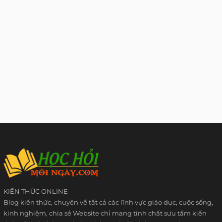
KIẾN THỨC ONLINE
Blog kiến thức, chuyên về tất cả các lĩnh vực giáo dục, cuộc sống,
kinh nghiệm, chia sẻ Website chỉ mang tính chất sưu tầm kiến