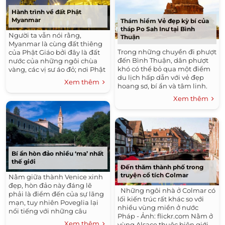
Hành trình về đất Phật
Myanmar
Thám hiểm Vẻ đẹp kỳ bí của
tháp Po Sah Inư tại Bình
Người ta vẫn nói rằng,
Thuận
Myanmar là cùng đất thiêng
Trong những chuyền đi phượt
của Phật Giáo bởi đây là đất
đến Bình Thuận, dân phượt
nước của những ngôi chùa
khó có thể bỏ qua một điểm
vàng, các vị sư áo đỏ; nơi Phật
du lịch hấp dẫn với vẻ đẹp
Giáo mang giá trị tinh thần;
Xem thêm
hoang sơ, bí ẩn và tâm linh.
nơi niềm tin, tình yêu dành
Đó là tháp Po Sah Inư hay còn
cho Đức Phật len lõi và ăn sâu
Xem thêm
gọi là Tháp Chăm Phố Hài.
vào tâm hồn mỗi người dân.
Tháp...
Bí ẩn hòn đảo nhiều ‘ma’ nhất
thế giới
Đến thăm thành phố trong
truyện cổ tích Colmar
Nằm giữa thành Venice xinh
đẹp, hòn đảo này đáng lẽ
Những ngôi nhà ở Colmar có
phải là điểm đến của sự lãng
lối kiến trúc rất khác so với
mạn, tuy nhiên Poveglia lại
nhiều vùng miền ở nước
nổi tiếng với những câu
Pháp - Ảnh: flickr.com Nằm ở
chuyện đầy ma quái và ngày
Xem thêm
vùng Alsace thuộc biên giới