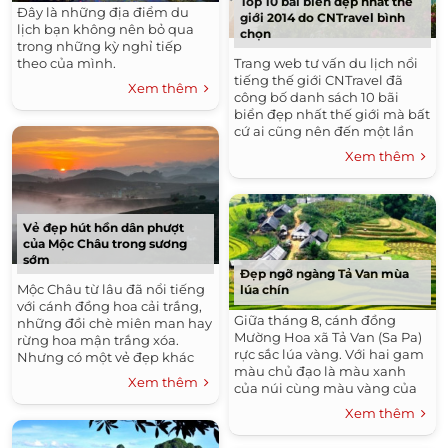
Top 10 bãi biển đẹp nhất thế
Đây là những địa điểm du
giới 2014 do CNTravel bình
lịch bạn không nên bỏ qua
chọn
trong những kỳ nghỉ tiếp
Trang web tư vấn du lịch nổi
theo của mình.
tiếng thế giới CNTravel đã
Xem thêm
công bố danh sách 10 bãi
biển đẹp nhất thế giới mà bất
cứ ai cũng nên đến một lần
trong đời.
Xem thêm
Vẻ đẹp hút hồn dân phượt
của Mộc Châu trong sương
sớm
Đẹp ngỡ ngàng Tả Van mùa
Mộc Châu từ lâu đã nổi tiếng
lúa chín
với cánh đồng hoa cải trắng,
Giữa tháng 8, cánh đồng
những đồi chè miên man hay
Mường Hoa xã Tả Van (Sa Pa)
rừng hoa mận trắng xóa.
rực sắc lúa vàng. Với hai gam
Nhưng có một vẻ đẹp khác
màu chủ đạo là màu xanh
mà dân phượt không thể bỏ
Xem thêm
của núi cùng màu vàng của
qua đó là Mộc Châu trong
lúa khiến nhiều du khách đã
sương...
Xem thêm
ngỡ ngàng với khung cảnh
tuyệt đẹp nơi đây.