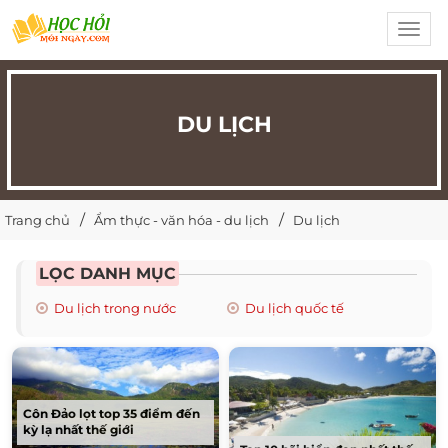
Toggl
navig
DU LỊCH
Trang chủ
Ẩm thực - văn hóa - du lịch
Du lịch
LỌC DANH MỤC
Du lịch trong nước
Du lịch quốc tế
Côn Đảo lọt top 35 điểm đến
kỳ lạ nhất thế giới