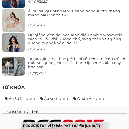
04/07/2025
Ái nữ đại gia Minh Nhựa năng động suốt 9 tháng
mang bầu con thứ 4
04/07/2025
Nữ giảng viên đại học sành điệu nhất nhì showbiz,
xách cả “lâu đài” xuống phố, sang chảnh từ giảng
đường ra phố khó ai đọ lại
04/07/2025
Tại sao giày thể thao giờ bị nhiều chị em “xếp xó” khi
mặc với quần jeans? Gái thanh lịch mê 3 kiểu này
hơn hẳn
03/07/2025
TỪ KHÓA
Áo Sơ Mi Nam
Áo Vest Nam
Quần Áo Nam
Thông tin nổi bật
PES 2015 Full Việt hóa PATH 8.1 fix (Up 18/7) -