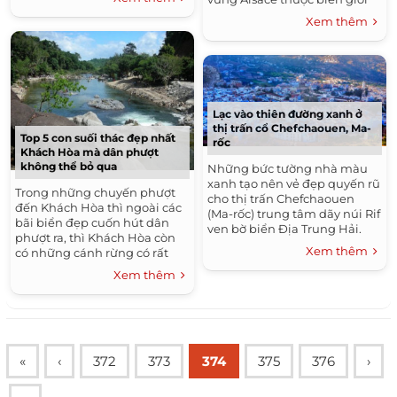
nay thậm chí không một ai
phía đông nước Pháp, Colmar
dám bén mảng tới.
Xem thêm
được coi là một trong những...
Lạc vào thiên đường xanh ở
thị trấn cổ Chefchaouen, Ma-
Top 5 con suối thác đẹp nhất
rốc
Khách Hòa mà dân phượt
không thể bỏ qua
Những bức tường nhà màu
xanh tạo nên vẻ đẹp quyến rũ
Trong những chuyến phượt
cho thị trấn Chefchaouen
đến Khách Hòa thì ngoài các
(Ma-rốc) trung tâm dãy núi Rif
bãi biển đẹp cuốn hút dân
ven bờ biển Địa Trung Hải.
phượt ra, thì Khách Hòa còn
Xem thêm
có những cánh rừng có rất
nhiều báu vật và một trong số
Xem thêm
đó là các suối thác tuyệt đẹp...
«
‹
372
373
374
375
376
›