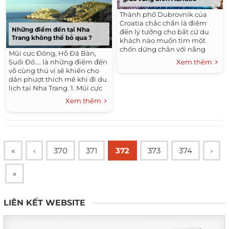
Thành phố Dubrovnik của
Croatia chắc chắn là điểm
Những điểm đến tại Nha
đến lý tưởng cho bất cứ du
Trang không thể bỏ qua ?
khách nào muốn tìm một
chốn dừng chân với nắng
Mũi cực Đông, Hồ Đá Bàn,
vàng, biển xanh và bầu
Suối Đổ.... là những điểm đến
Xem thêm
không khí yên bình.
vô cùng thú vị sẽ khiến cho
dân phượt thích mê khi đi du
lịch tại Nha Trang. 1. Mũi cực
Đông Mũi Đôi – Hòn Đầu, hay
Xem thêm
thường gọi là...
«
‹
370
371
372
373
374
›
»
LIÊN KẾT WEBSITE