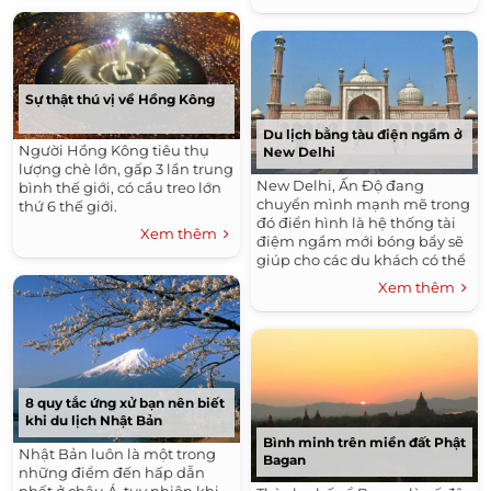
một quận trung tâm Sài Gòn.
Sẽ chẳng thể tin nổi một ngày
nào đó chúng tôi lại đặt chân
tới đây.
Sự thật thú vị về Hồng Kông
Du lịch bằng tàu điện ngầm ở
Người Hồng Kông tiêu thụ
New Delhi
lượng chè lớn, gấp 3 lần trung
New Delhi, Ấn Độ đang
bình thế giới, có cầu treo lớn
chuyển mình mạnh mẽ trong
thứ 6 thế giới.
đó điển hình là hệ thống tài
Xem thêm
điệm ngầm mới bóng bẩy sẽ
giúp cho các du khách có thể
thoải mái hơn trong việc đi
Xem thêm
lại, thoát khỏi hẳn những bụi
bặm và nóng bức trên mặt
đất.
8 quy tắc ứng xử bạn nên biết
khi du lịch Nhật Bản
Bình minh trên miền đất Phật
Nhật Bản luôn là một trong
Bagan
những điểm đến hấp dẫn
nhất ở châu Á, tuy nhiên khi