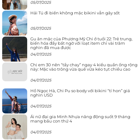
05/07/2025
Hải Tú đi biển không mặc bikini vẫn gây sốt
05/07/2025
Gu ăn mặc của Phương Mỹ Chi ở tuổi 22: Trẻ trung,
biến hóa đầy bất ngờ với loạt item chỉ vài trăm
nghìn đã mua được
04/07/2025
Chị em 30 nên “tẩy chay” ngay 4 kiểu quần ống rộng
này: Mặc vào trông vừa quê vừa kéo tụt chiều cao
04/07/2025
Hồ Ngọc Hà, Chi Pu so body với bikini “tí hon” giá
nghìn USD
04/07/2025
Ái nữ đại gia Minh Nhựa năng động suốt 9 tháng
mang bầu con thứ 4
04/07/2025