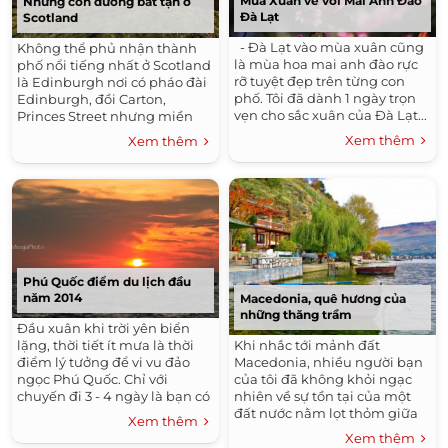
Mùa Xuân về với Mai Anh Đào
Những con đường bất tận ở
Đà Lạt
Scotland
- Đà Lạt vào mùa xuân cũng
Không thể phủ nhận thành
là mùa hoa mai anh đào rực
phố nổi tiếng nhất ở Scotland
rỡ tuyệt đẹp trên từng con
là Edinburgh nơi có pháo đài
phố. Tôi đã dành 1 ngày trọn
Edinburgh, đồi Carton,
vẹn cho sắc xuân của Đà Lạt...
Princes Street nhưng miền
đất phía bắc của vương quốc
Xem thêm
Xem thêm
Anh còn sở hữu nhiều điểm
đến và phong cảnh hấp dẫn
không kém. Sau đây là 10 con
đường bất tận đầy tiềm năng
trong danh sách 100 điểm
đến tuyệt nhất Scotland do
Peter Irvine, tay viết về du lịch
người Scotland thực hiện.
Phú Quốc điểm du lịch đầu
năm 2014
Macedonia, quê hương của
những thăng trầm
Đầu xuân khi trời yên biển
Khi nhắc tới mảnh đất
lặng, thời tiết ít mưa là thời
Macedonia, nhiều người bạn
điểm lý tưởng để vi vu đảo
của tôi đã không khỏi ngạc
ngọc Phú Quốc. Chỉ với
nhiên về sự tồn tại của một
chuyến đi 3 - 4 ngày là bạn có
đất nước nằm lọt thỏm giữa
thể khám phá được rất nhiều
Xem thêm
Đông Âu và Nam Âu, một
cảnh đẹp và những...
Xem thêm
quốc gia với dân số còn ít hơn