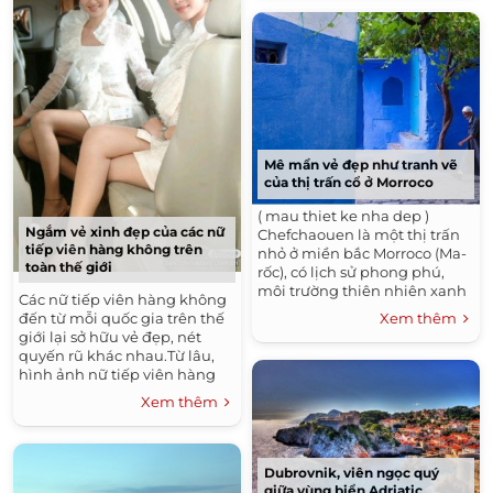
Mê mẩn vẻ đẹp như tranh vẽ
của thị trấn cổ ở Morroco
( mau thiet ke nha dep )
Ngắm vẻ xinh đẹp của các nữ
Chefchaouen là một thị trấn
tiếp viên hàng không trên
nhỏ ở miền bắc Morroco (Ma-
toàn thế giới
rốc), có lịch sử phong phú,
môi trường thiên nhiên xanh
Các nữ tiếp viên hàng không
đẹp cùng với kiến trúc đẹp
đến từ mỗi quốc gia trên thế
Xem thêm
tuyệt vời. Đặc biệt nhất chính
giới lại sở hữu vẻ đẹp, nét
là...
quyến rũ khác nhau.Từ lâu,
hình ảnh nữ tiếp viên hàng
không xinh đẹp, giỏi giang và
Xem thêm
khéo léo đã để lại...
Dubrovnik, viên ngọc quý
giữa vùng biển Adriatic