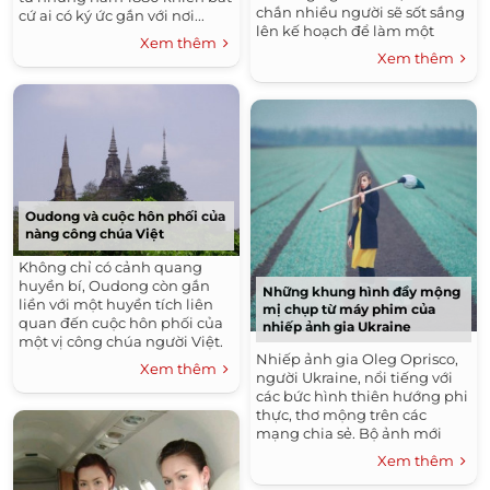
chắn nhiều người sẽ sốt sắng
cứ ai có ký ức gắn với nơi...
lên kế hoạch để làm một
Xem thêm
chuyến đi Hà Giang.
Xem thêm
Oudong và cuộc hôn phối của
nàng công chúa Việt
Không chỉ có cảnh quang
huyền bí, Oudong còn gắn
Những khung hình đầy mộng
liền với một huyền tích liên
mị chụp từ máy phim của
quan đến cuộc hôn phối của
nhiếp ảnh gia Ukraine
một vị công chúa người Việt.
Nhiếp ảnh gia Oleg Oprisco,
>>Ký sự: Hành trình trên đất
Xem thêm
người Ukraine, nổi tiếng với
Ang Kor (Phần 1) >>Phần
các bức hình thiên hướng phi
2: Một góc nhìn khác về
thực, thơ mộng trên các
Phnom penh
mạng chia sẻ. Bộ ảnh mới
nhất của anh...
Xem thêm