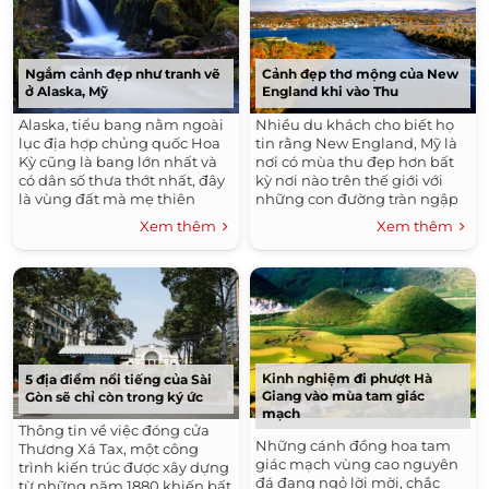
vênh chạy dài tít tắp bên bờ.
Ngắm cảnh đẹp như tranh vẽ
Cảnh đẹp thơ mộng của New
ở Alaska, Mỹ
England khi vào Thu
Alaska, tiểu bang nằm ngoài
Nhiều du khách cho biết họ
lục địa hợp chủng quốc Hoa
tin rằng New England, Mỹ là
Kỳ cũng là bang lớn nhất và
nơi có mùa thu đẹp hơn bất
có dân số thưa thớt nhất, đây
kỳ nơi nào trên thế giới với
là vùng đất mà mẹ thiên
những con đường tràn ngập
nhiên ngự trị và những kỳ
sắc lá vàng.
Xem thêm
Xem thêm
quan tự nhiên có thể tìm thấy
bất cứ nơi đâu.
Kinh nghiệm đi phượt Hà
5 địa điểm nổi tiếng của Sài
Giang vào mùa tam giác
Gòn sẽ chỉ còn trong ký ức
mạch
Thông tin về việc đóng cửa
Những cánh đồng hoa tam
Thương Xá Tax, một công
giác mạch vùng cao nguyên
trình kiến trúc được xây dựng
đá đang ngỏ lời mời, chắc
từ những năm 1880 khiến bất