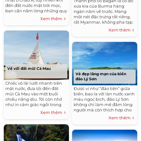
Thành phố cổ Bagan là cố đô
đến đất nước mặt trời mọc,
xưa kia của Burma hàng
bạn cần nằm lòng những quy
ngàn năm về trước. Mang
tắc ứng xử sau đây để tránh
một nét đặc trưng rất riêng,
Xem thêm
những hiểu lầm đáng tiếc có
rất Myanmar, không pha tạp.
thể xảy ra.
Xem thêm
Về với đất mũi Cà Mau
Vẻ đẹp lãng mạn của biển
đảo Lý Sơn
Chiếc vỏ lãi lướt nhanh trên
mặt nước, đưa tôi đến đất
Được ví như “đảo tiên” giữa
mũi Cà Mau vào một buổi
biển, bao la với làn nước xanh
chiều nắng dịu. Tôi còn nhớ
màu ngọc bích, đảo Lý Sơn
như in cảm giác ngồi trong
không chỉ làm mê đắm lòng
chiếc vỏ lãi, nước bắn tung
người mà còn thích hợp cho
Xem thêm
tóe vào mặt nghe vị mặn lờ lợ.
những ai yêu thích lặn biển.
Xem thêm
Tôi đi qua những rừng cây
đước xanh rì, luồn lách qua
những rừng sú, rừng vẹt, nhìn
thấy những ngôi nhà chênh