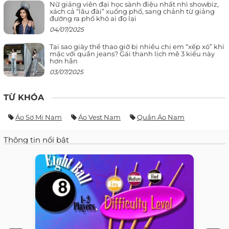
Nữ giảng viên đại học sành điệu nhất nhì showbiz,
xách cả “lâu đài” xuống phố, sang chảnh từ giảng
đường ra phố khó ai đọ lại
04/07/2025
Tại sao giày thể thao giờ bị nhiều chị em “xếp xó” khi
mặc với quần jeans? Gái thanh lịch mê 3 kiểu này
hơn hẳn
03/07/2025
TỪ KHÓA
Áo Sơ Mi Nam
Áo Vest Nam
Quần Áo Nam
Thông tin nổi bật