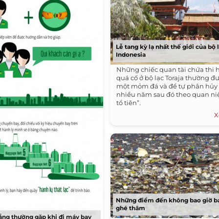
Lễ tang kỳ lạ nhất thế giới của bộ 
Indonesia
Những chiếc quan tài chứa thi 
quá cố ở bộ lạc Toraja thường đ
một mỏm đá và để tự phân hủy
nhiều năm sau đó theo quan ni
tổ tiên”.
X
Những điểm đến không bao giờ 
ghé thăm
lắng thường gặp khi đi máy bay