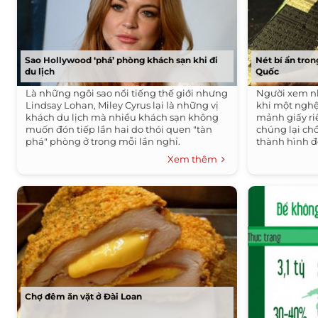
Sao Hollywood ‘phá’ phòng khách sạn khi đi
Nét bí ẩn tro
du lịch
Quốc
Là những ngôi sao nổi tiếng thế giới nhưng
Người xem nh
Lindsay Lohan, Miley Cyrus lại là những vị
khi một nghệ
khách du lịch mà nhiều khách sạn không
mảnh giấy ri
muốn đón tiếp lần hai do thói quen "tàn
chúng lại ch
phá" phòng ở trong mỗi lần nghỉ.
thành hình đ
Xem thêm
Chợ đêm ăn vặt ở Đài Loan