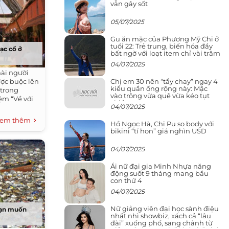
vẫn gây sốt
05/07/2025
Gu ăn mặc của Phương Mỹ Chi ở
tuổi 22: Trẻ trung, biến hóa đầy
lạc cổ ở
bất ngờ với loạt item chỉ vài trăm
nghìn đã mua được
04/07/2025
hài người
Chị em 30 nên “tẩy chay” ngay 4
ược buộc lên
kiểu quần ống rộng này: Mặc
 trong
vào trông vừa quê vừa kéo tụt
ệm “Về với
chiều cao
04/07/2025
em thêm
Hồ Ngọc Hà, Chi Pu so body với
bikini “tí hon” giá nghìn USD
04/07/2025
Ái nữ đại gia Minh Nhựa năng
động suốt 9 tháng mang bầu
con thứ 4
04/07/2025
Nữ giảng viên đại học sành điệu
bạn muốn
nhất nhì showbiz, xách cả “lâu
đài” xuống phố, sang chảnh từ