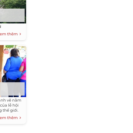
d
em thêm
ranh vẽ nằm
của lễ hội
g thế giới.
em thêm