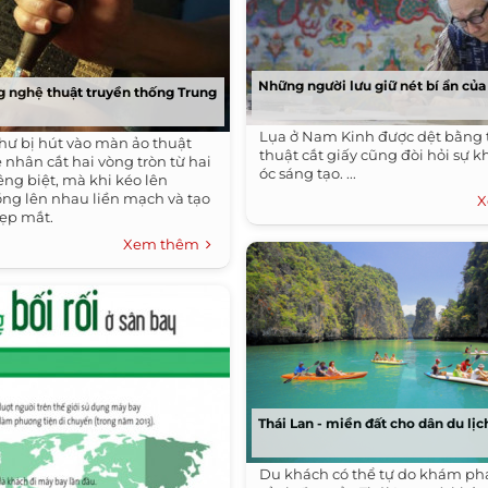
Những người lưu giữ nét bí ẩn củ
ng nghệ thuật truyền thống Trung
Lụa ở Nam Kinh được dệt bằng 
ư bị hút vào màn ảo thuật
thuật cắt giấy cũng đòi hỏi sự k
 nhân cắt hai vòng tròn từ hai
óc sáng tạo. ...
êng biệt, mà khi kéo lên
ồng lên nhau liền mạch và tạo
X
ẹp mắt.
Xem thêm
Thái Lan - miền đất cho dân du lịc
Du khách có thể tự do khám p