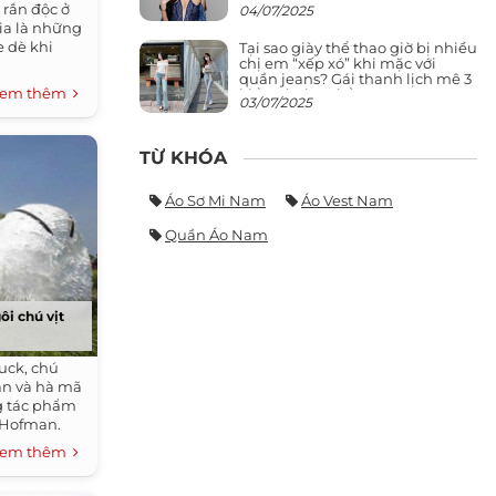
giảng đường ra phố khó ai đọ lại
 rắn độc ở
04/07/2025
via là những
 dè khi
Tại sao giày thể thao giờ bị nhiều
chị em “xếp xó” khi mặc với
quần jeans? Gái thanh lịch mê 3
em thêm
kiểu này hơn hẳn
03/07/2025
TỪ KHÓA
Áo Sơ Mi Nam
Áo Vest Nam
Quần Áo Nam
ôi chú vịt
uck, chú
an và hà mã
g tác phẩm
n Hofman.
em thêm