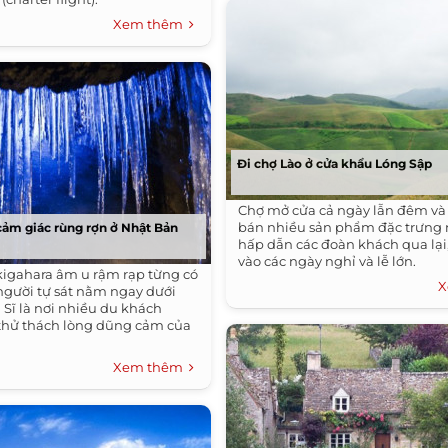
Xem thêm
Đi chợ Lào ở cửa khẩu Lóng Sập
Chợ mở cửa cả ngày lẫn đêm và
bán nhiều sản phẩm đặc trưng
cảm giác rùng rợn ở Nhật Bản
hấp dẫn các đoàn khách qua lại,
vào các ngày nghỉ và lễ lớn.
igahara âm u rậm rạp từng có
X
gười tự sát nằm ngay dưới
 Sĩ là nơi nhiều du khách
thử thách lòng dũng cảm của
Xem thêm