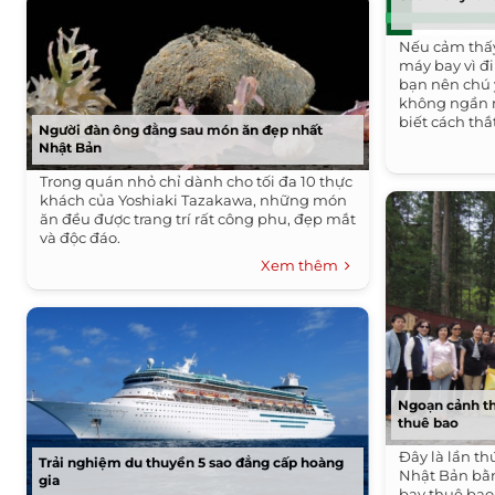
Nếu cảm thấy
máy bay vì đi
bạn nên chú 
không ngần n
biết cách thắ
Người đàn ông đằng sau món ăn đẹp nhất
lý...
Nhật Bản
Trong quán nhỏ chỉ dành cho tối đa 10 thực
khách của Yoshiaki Tazakawa, những món
ăn đều được trang trí rất công phu, đẹp mắt
và độc đáo.
Xem thêm
Ngoạn cảnh t
thuê bao
Đây là lần th
Trải nghiệm du thuyền 5 sao đẳng cấp hoàng
Nhật Bản bằn
gia
bay thuê bao (