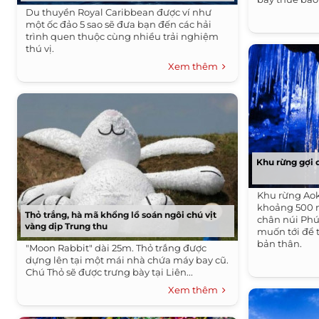
Du thuyền Royal Caribbean được ví như
một ốc đảo 5 sao sẽ đưa bạn đến các hải
trình quen thuộc cùng nhiều trải nghiệm
thú vị.
Xem thêm
Khu rừng gợi 
Khu rừng Aok
khoảng 500 n
Thỏ trắng, hà mã khổng lồ soán ngôi chú vịt
chân núi Phú
vàng dịp Trung thu
muốn tới để 
bản thân.
"Moon Rabbit" dài 25m. Thỏ trắng được
dựng lên tại một mái nhà chứa máy bay cũ.
Chú Thỏ sẽ được trưng bày tại Liên...
Xem thêm