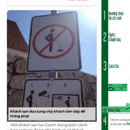
Khách sạn dọa tung clip khách làm bậy để
trừng phạt
Một khách sạn tại Czech dựng biển cảnh
báo camera đang ghi hình và có thể sẽ