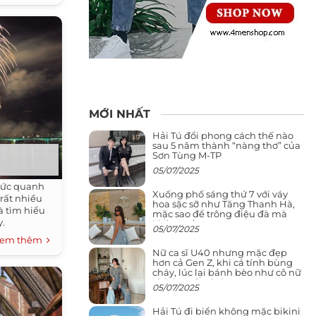
MỚI NHẤT
Hải Tú đổi phong cách thế nào
sau 5 năm thành “nàng thơ” của
Sơn Tùng M-TP
05/07/2025
chức quanh
Xuống phố sáng thứ 7 với váy
rất nhiều
hoa sặc sỡ như Tăng Thanh Hà,
à tìm hiểu
mặc sao để trông điệu đà mà
y.
không sến
05/07/2025
em thêm
Nữ ca sĩ U40 nhưng mặc đẹp
hơn cả Gen Z, khi cá tính bùng
cháy, lúc lại bánh bèo như cô nữ
chính ngôn tình
05/07/2025
Hải Tú đi biển không mặc bikini