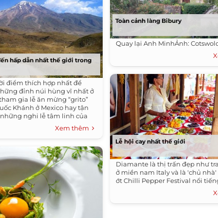
Toàn cảnh làng Bibury
Quay lại Anh MinhẢnh: Cotswol
X
n hấp dẫn nhất thế giới trong
hời điểm thích hợp nhất để
hững đỉnh núi hùng vĩ nhất ở
tham gia lễ ăn mừng “grito”
uốc Khánh ở Mexico hay tận
 những nghi lễ tâm linh của
Xem thêm
Lễ hội cay nhất thế giới
Diamante là thị trấn đẹp như t
ở miền nam Italy và là 'chủ nhà' 
ớt Chilli Pepper Festival nổi tiến
X