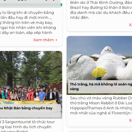
Biển rác ở Thái Bình Dương, đảo
Brazil hay đường tử thần ở Boli
 lo lắng khi di chuyển bằng
địa danh mà các du khách đều e
 lần đầu hay đi một mình...,
nhắc đến.
ý thông tin trên vé máy bay,
X
gại hỏi nhân viên khi không
t dây an toàn, sắp xếp hành
Xem thêm
Thỏ trắng, hà mã khổng lồ soán ng
vàng
Sau chú vịt màu vàng Rubber D
thỏ trắng Moon Rabbit ở Đài Lo
HippopoThames ở Anh là nhữn
hu Nhật Bản bằng chuyến bay
mới nhất của nghệ sĩ Florentij
X
ứ 3 Saigontourist tổ chức tour
g loại hình du lịch chuyến
charter flight).