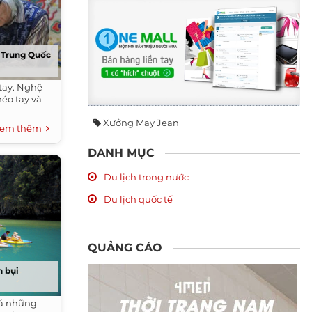
a Trung Quốc
tay. Nghệ
héo tay và
Xưởng May Jean
em thêm
DANH MỤC
Du lịch trong nước
Du lịch quốc tế
QUẢNG CÁO
h bụi
há những