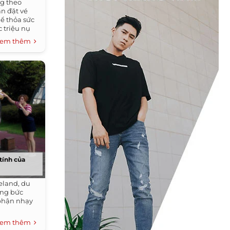
g theo
ần đặt vé
ể thỏa sức
 triệu nụ
em thêm
tính của
eland, du
ững bức
phận nhạy
em thêm