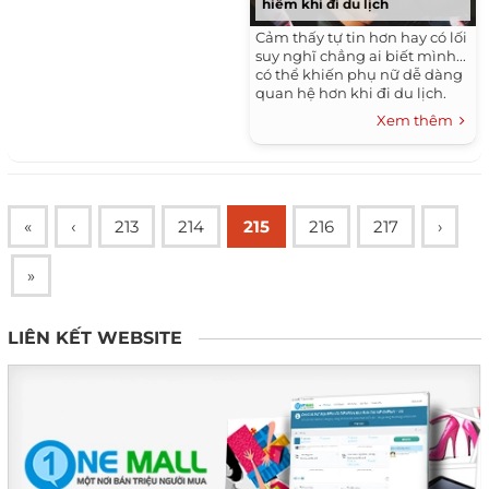
hiểm khi đi du lịch
Cảm thấy tự tin hơn hay có lối
suy nghĩ chẳng ai biết mình...
có thể khiến phụ nữ dễ dàng
quan hệ hơn khi đi du lịch.
Xem thêm
«
‹
213
214
215
216
217
›
»
LIÊN KẾT WEBSITE