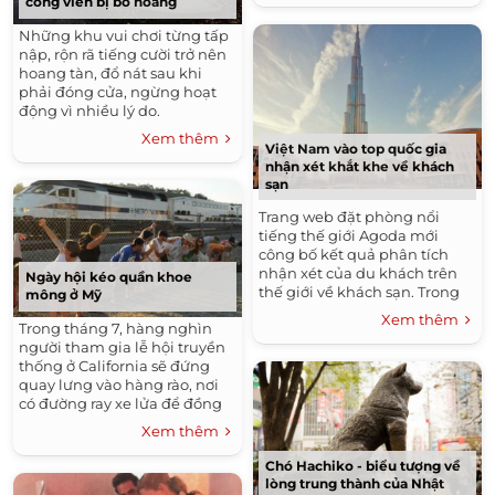
công viên bị bỏ hoang
Những khu vui chơi từng tấp
nập, rộn rã tiếng cười trở nên
hoang tàn, đổ nát sau khi
phải đóng cửa, ngừng hoạt
động vì nhiều lý do.
Xem thêm
Việt Nam vào top quốc gia
nhận xét khắt khe về khách
sạn
Trang web đặt phòng nổi
tiếng thế giới Agoda mới
công bố kết quả phân tích
nhận xét của du khách trên
Ngày hội kéo quần khoe
thế giới về khách sạn. Trong
mông ở Mỹ
đó, du khách Việt Nam thuộc
Xem thêm
Trong tháng 7, hàng nghìn
top khó tính nhất.
người tham gia lễ hội truyền
thống ở California sẽ đứng
quay lưng vào hàng rào, nơi
có đường ray xe lửa để đồng
loạt tụt quần, khoe vòng ba
Xem thêm
khi có tàu chạy qua.
Chó Hachiko - biểu tượng về
lòng trung thành của Nhật