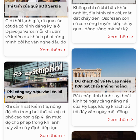
Thị trấn của quỷ dữ ở Serbia
Không chỉ có khí hậu khắc
nghiệt, địa hình cằn cỗi, mặt
đất cháy đen, Osorezan còn
Gió thổi lạnh giá, rít qua các
có con sông truyền kiếp chảy
cột đá có hình dáng kỳ lạ ở
qua - dòng sông mà bất kỳ
Djavolja Varos mỗi khi đêm
người chết nào cũng phải
về khiến du khách phải rùng
Xem thêm
vượt khi về cõi vĩnh hằng.
mình bởi họ vẫn nghe đâu đó
tiếng kêu gào của quỷ dữ.
Xem thêm
Du khách đổ về Hy Lạp nhiều
hơn bất chấp khủng hoảng
Phi công say rượu vẫn lén lái
Bất chấp tình hình suy thoái
máy bay
kinh tế ngày càng nặng nề
Khi cảnh sát kiểm tra, nồng
của Hy Lạp, lượng khách đổ
độ cồn trong hơi thở của vị cơ
tới đây vẫn ngày một đông.
phó cao hơn gấp 4 lần mức
Xem thêm
độ cho phép trong khi anh
này vẫn có ý định tiếp tục
điều hành máy bay cho một
Xem thêm
hãng ở Amsterdam, Hà Lan.