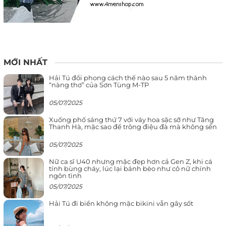
MỚI NHẤT
Hải Tú đổi phong cách thế nào sau 5 năm thành
“nàng thơ” của Sơn Tùng M-TP
05/07/2025
Xuống phố sáng thứ 7 với váy hoa sặc sỡ như Tăng
Thanh Hà, mặc sao để trông điệu đà mà không sến
05/07/2025
Nữ ca sĩ U40 nhưng mặc đẹp hơn cả Gen Z, khi cá
tính bùng cháy, lúc lại bánh bèo như cô nữ chính
ngôn tình
05/07/2025
Hải Tú đi biển không mặc bikini vẫn gây sốt