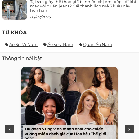
Tại sao giày thể thao giờ bị nhiều chị em “xếp xó” khi
mặc với quần jeans? Gái thanh lịch mê 3 kiểu này
hơn hẳn
03/07/2025
TỪ KHÓA
Áo Sơ Mi Nam
Áo Vest Nam
Quần Áo Nam
Thông tin nổi bật
Dự đoán 5 ứng viên mạnh nhất cho chiếc
vương miện danh giá của Hoa hậu Thế giới
2023