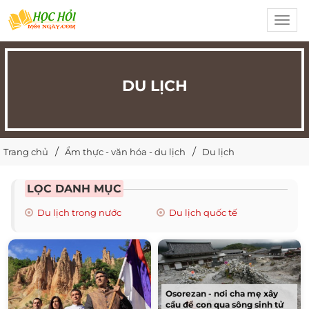
Toggl
navig
DU LỊCH
Trang chủ
Ẩm thực - văn hóa - du lịch
Du lịch
LỌC DANH MỤC
Du lịch trong nước
Du lịch quốc tế
Osorezan - nơi cha mẹ xây
cầu để con qua sông sinh tử