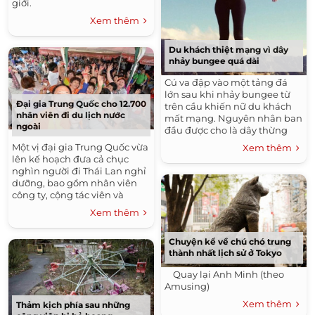
giới.
Xem thêm
Du khách thiệt mạng vì dây
nhảy bungee quá dài
Cú va đập vào một tảng đá
lớn sau khi nhảy bungee từ
Đại gia Trung Quốc cho 12.700
trên cầu khiến nữ du khách
nhân viên đi du lịch nước
mất mạng. Nguyên nhân ban
ngoài
đầu được cho là dây thừng
quá dài.
Một vị đại gia Trung Quốc vừa
Xem thêm
lên kế hoạch đưa cả chục
nghìn người đi Thái Lan nghỉ
dưỡng, bao gồm nhân viên
công ty, cộng tác viên và
khách hàng thân thiết.
Xem thêm
Chuyện kể về chú chó trung
thành nhất lịch sử ở Tokyo
Quay lại Anh Minh (theo
Amusing)
Xem thêm
Thảm kịch phía sau những