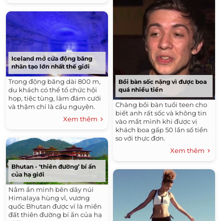
Iceland mở cửa động băng
nhân tạo lớn nhất thế giới
Trong động băng dài 800 m,
Bồi bàn sốc nặng vì được boa
du khách có thể tổ chức hội
quá nhiều tiền
họp, tiệc tùng, làm đám cưới
Chàng bồi bàn tuổi teen cho
và thậm chí là cầu nguyện.
biết anh rất sốc và không tin
Xem thêm
vào mắt mình khi được vị
khách boa gấp 50 lần số tiền
so với thực đơn.
Xem thêm
Bhutan - ‘thiên đường’ bí ẩn
của hạ giới
Nằm ẩn mình bên dãy núi
Himalaya hùng vĩ, vương
quốc Bhutan được ví là miền
đất thiên đường bí ẩn của hạ