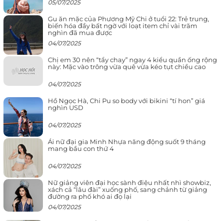
05/07/2025
Gu ăn mặc của Phương Mỹ Chi ở tuổi 22: Trẻ trung,
biến hóa đầy bất ngờ với loạt item chỉ vài trăm
nghìn đã mua được
04/07/2025
Chị em 30 nên “tẩy chay” ngay 4 kiểu quần ống rộng
này: Mặc vào trông vừa quê vừa kéo tụt chiều cao
04/07/2025
Hồ Ngọc Hà, Chi Pu so body với bikini “tí hon” giá
nghìn USD
04/07/2025
Ái nữ đại gia Minh Nhựa năng động suốt 9 tháng
mang bầu con thứ 4
04/07/2025
Nữ giảng viên đại học sành điệu nhất nhì showbiz,
xách cả “lâu đài” xuống phố, sang chảnh từ giảng
đường ra phố khó ai đọ lại
04/07/2025