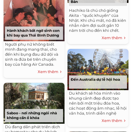
Bản
Hachiko là chú chó giống
Akita - "quốc khuyển" của
Nhật. Khi chủ mất, nó đã kiên
nhẫn nằm đợi suốt gần 10
năm trời cho đến khi chết.
Hành khách bất ngờ sinh con
khi bay qua Thái Bình Dương
Xem thêm
Người phụ nữ không biết
mình đang mang thai, cho
đến khi bụng đau dữ dội và
sinh ra đứa bé trên chuyến
bay của hãng Air Canada.
Xem thêm
Đến Australia dự lễ hội hoa
Du khách sẽ hòa mình vào
khung cảnh đẹp được tạo
nên bởi một triệu đóa hoa,
các hoạt động âm nhạc, lễ hội
văn hóa, trình diễn nghệ
Saboo - nơi những ngôi nhà
không cần ổ khóa
thuật và nhiều hoạt động giải
Xem thêm
trí thú vị.
Dù đang dần phát triển dịch
vụ homestay cho du khách,