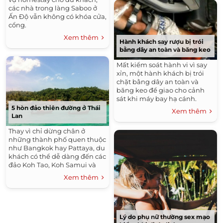
các nhà trong làng Saboo ở
Ấn Độ vẫn không có khóa cửa,
cổng.
Xem thêm
Hành khách say rượu bị trói
bằng dây an toàn và băng keo
Mất kiểm soát hành vi vì say
xỉn, một hành khách bị trói
chặt bằng dây an toàn và
băng keo để giao cho cảnh
sát khi máy bay hạ cánh.
5 hòn đảo thiên đường ở Thái
Xem thêm
Lan
Thay vì chỉ dừng chân ở
những thành phố quen thuộc
như Bangkok hay Pattaya, du
khách có thể dễ dàng đến các
đảo Koh Tao, Koh Samui và
Phuket để tham quan và
Xem thêm
khám phá.
Lý do phụ nữ thường sex mạo