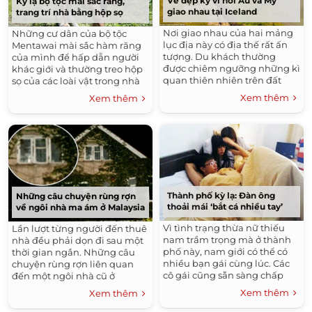
Vẻ đẹp kỳ vĩ nơi Âu và Mỹ
Kỳ lạ bộ tộc mài sắc răng,
giao nhau tại Iceland
trang trí nhà bằng hộp sọ
Nơi giao nhau của hai mảng
Những cư dân của bộ tộc
lục địa này có địa thế rất ấn
Mentawai mài sắc hàm răng
tượng. Du khách thường
của mình để hấp dẫn người
được chiêm ngưỡng những kì
khác giới và thường treo hộp
quan thiên nhiên trên đất
sọ của các loài vật trong nhà
liền và dưới nước. ...
để trang trí. Mentawai là
Xem thêm
Xem thêm
một bộ tộc bán du mục...
Thành phố kỳ lạ: Đàn ông
Những câu chuyện rùng rợn
thoải mái ‘bắt cá nhiều tay’
về ngôi nhà ma ám ở Malaysia
Vì tình trạng thừa nữ thiếu
Lần lượt từng người đến thuê
nam trầm trọng mà ở thành
nhà đều phải dọn đi sau một
phố này, nam giới có thể có
thời gian ngắn. Những câu
nhiều bạn gái cùng lúc. Các
chuyện rùng rợn liên quan
cô gái cũng sẵn sàng chấp
đến một ngôi nhà cũ ở
nhận làm "người thứ 3". Nằm
Malaysia có thể sẽ khiến bạn
Xem thêm
Xem thêm
ở miền Nam Trung
cảm thấy "ớn lạnh"....
Quốc, thành...