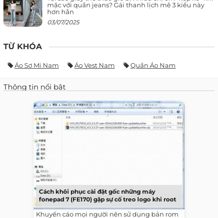
mặc với quần jeans? Gái thanh lịch mê 3 kiểu này
hơn hẳn
03/07/2025
TỪ KHÓA
Áo Sơ Mi Nam
Áo Vest Nam
Quần Áo Nam
Thông tin nổi bật
Cách khôi phục cài đặt gốc những máy
fonepad 7 (FE170) gặp sự cố treo logo khi root
Khuyến cáo mọi người nên sử dụng bản rom