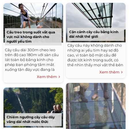
Cận cảnh cây cầu bằng kính
Cầu treo trong suốt vắt qua
dài nhất thế giới
vực núi không dành cho
người yếu tim
Cây cầu này không dành cho
Cây cầu dài 300m cheo leo
những ai yếu tim hay sợ độ
trên độ cao 180m với sàn cầu
cao, vì toàn bộ mặt cầu đề
lát toàn bộ bằng kính cho
được lót kính trong suốt, có
phép bạn phóng tầm mắt
thể nhìn thấy mọi vật thể bên
xuống tận đáy vực đang là
dưới. Cây cầu bằng kính dành
Xem thêm
điểm đến thu hút du khách
cho người đi...
Xem thêm
ưa mạo hiểm. Một cây cầu
mới được...
Chiêm ngưỡng cây cầu dây
văng dài nhất nước Đức