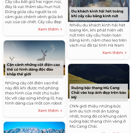
Cây cầu bắt giữ hai ngọn núi,
đáy là vực thẩm sâu hun hút.
Du khách kinh hãi hét toáng
Đứng giữa cầu người ta có
khi cây cầu bằng kính nứt
cảm giác chênh vênh giữa bờ
vực của cái chết. Cây cầu đẹp
Nhiều du khách kinh hãi hét
như tranh vẽ này tọa lạc tại
Xem thêm
toáng lên, khi phát hiện vết
biên giớ...
nứt trên cây cầu hoàn toàn
bằng kính, nằm cheo leo trên
vách núi đã tại tỉnh Hà Nam
(Trung Quốc). Cây cầu uốn
Xem thêm
cong lượn khúc giống vơi
hình...
Cận cảnh những cột điện cao
thế có hình dáng độc đáo
khắp thế giới
Những cây cột điện cao thế
Ruộng bậc thang Mù Cang
này đôi khi được mô phỏng
Chải vào top ảnh đẹp trên báo
theo hình của một chú tuần
Mỹ
lộc với cặp sừng khổng lồ, hay
hình dáng của một con robot
CNN giới thiệu những bức
thậm chí là một con người.
Xem thêm
ảnh du lịch mới ấn tượng
Khác biệt với hình...
nhất, trong đó có khung cảnh
ruộng bậc thang chín vàng ở
Mù Cang Chải.