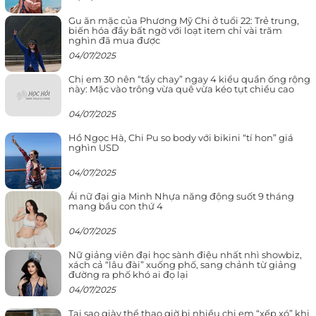
Gu ăn mặc của Phương Mỹ Chi ở tuổi 22: Trẻ trung,
biến hóa đầy bất ngờ với loạt item chỉ vài trăm
nghìn đã mua được
04/07/2025
Chị em 30 nên “tẩy chay” ngay 4 kiểu quần ống rộng
này: Mặc vào trông vừa quê vừa kéo tụt chiều cao
04/07/2025
Hồ Ngọc Hà, Chi Pu so body với bikini “tí hon” giá
nghìn USD
04/07/2025
Ái nữ đại gia Minh Nhựa năng động suốt 9 tháng
mang bầu con thứ 4
04/07/2025
Nữ giảng viên đại học sành điệu nhất nhì showbiz,
xách cả “lâu đài” xuống phố, sang chảnh từ giảng
đường ra phố khó ai đọ lại
04/07/2025
Tại sao giày thể thao giờ bị nhiều chị em “xếp xó” khi