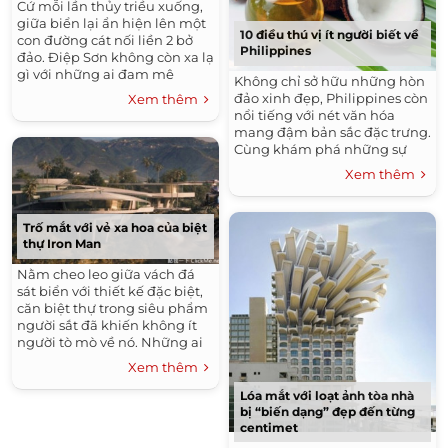
Cứ mỗi lần thủy triều xuống,
giữa biển lại ẩn hiện lên một
10 điều thú vị ít người biết về
con đường cát nối liền 2 bở
Philippines
đảo. Điệp Sơn không còn xa lạ
gì với những ai đam mê
Không chỉ sở hữu những hòn
khám phá bởi vẻ đẹp hoang
đảo xinh đẹp, Philippines còn
Xem thêm
sơ, bình dị của...
nổi tiếng với nét văn hóa
mang đậm bản sắc đặc trưng.
Cùng khám phá những sự
thật thú vị ít người biết về
Xem thêm
Philippines nào! Được...
Trố mắt với vẻ xa hoa của biệt
thự Iron Man
Nằm cheo leo giữa vách đá
sát biển với thiết kế đặc biệt,
căn biệt thự trong siêu phẩm
người sắt đã khiến không ít
người tò mò về nó. Những ai
đã xem Iron Man chắc hẳn
Xem thêm
còn nhớ căn biệt...
Lóa mắt với loạt ảnh tòa nhà
bị “biến dạng” đẹp đến từng
centimet