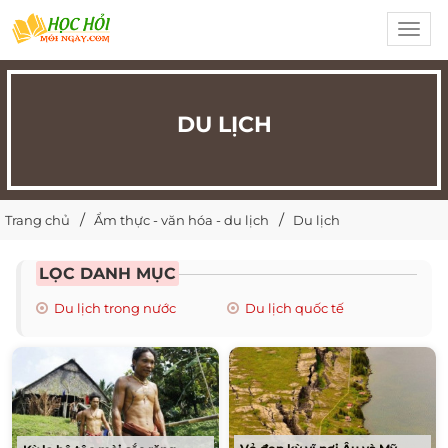
Toggl
navig
DU LỊCH
Trang chủ
Ẩm thực - văn hóa - du lịch
Du lịch
LỌC DANH MỤC
Du lịch trong nước
Du lịch quốc tế