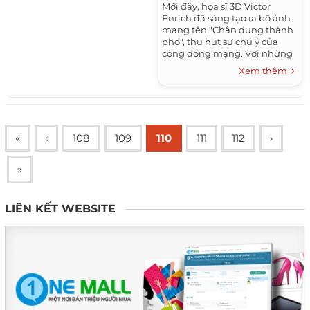
Mới đây, họa sĩ 3D Victor
Enrich đã sáng tạo ra bộ ảnh
mang tên "Chân dung thành
phố", thu hút sự chú ý của
cộng đồng mạng. Với những
ý tưởng sáng tạo vô hạn,
Xem thêm
Victor Enrich – một họa sĩ vẽ...
«
‹
108
109
110
111
112
›
»
LIÊN KẾT WEBSITE