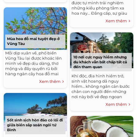
được tự mình trải nghiệm
những kiểu phòng tắm xa
hoa này... Đẳng cấp, sự giàu
có, địa vị không chỉ được
Xem thêm
phân biệt bằng biệt...
Mùa hoa đỗ mai tuyệt đẹp ở
Vũng Tàu
Mỗi dịp xuân về, phố biển
10 nơi cực nguy hiểm nhưng
Vũng Tàu lại được khoác lên
du khách vẫn bất chấp tất cả
mình vẻ đẹp dịu dàng, thơ
đến tham quan
mộng và đầy quyến rũ bởi
hàng ngàn cây hoa đỗ mai
Khí độc, địa hình hiểm trở,
bung cánh nở hoa rợp trời. ...
sinh vật hoang dã nguy
Xem thêm
hiểm… không ngăn cản bước
chân con người đến những
nơi này bởi vẻ đẹp ngoạn
mục của nó. Có vẻ như cứ hễ
Xem thêm
càng nguy hiểm thì con
người...
Sốt sình sịch hòn đảo có lối đi
giữa biển sắp soán ngôi tứ
Bình