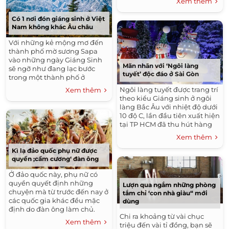
Xem thêm
Có 1 nơi đón giáng sinh ở Việt
Nam không khác Âu châu
Với những kẻ mộng mơ đến
thành phố mờ sương Sapa
vào những ngày Giáng Sinh
Mãn nhãn với ‘Ngôi làng
sẽ ngỡ như đang lạc bước
tuyết’ độc đáo ở Sài Gòn
trong một thành phố ở
phương Tây hoa lệ, đẹp tới
Ngôi làng tuyết được trang trí
Xem thêm
ngẩn ngơ lòng. Sapa mùa
theo kiểu Giáng sinh ở ngôi
đông chìm trong...
làng Bắc Âu với nhiệt độ dưới
10 độ C, lần đầu tiên xuất hiện
tại TP HCM đã thu hút hàng
ngàn lượt khách. Ngôi làng
Xem thêm
Bắc Âu dưới...
Kì lạ đảo quốc phụ nữ được
quyền ;cầm cương‘ đàn ông
Ở đảo quốc này, phụ nữ có
quyền quyết định những
Lượn qua ngắm những phòng
chuyện mà từ trước đến nay ở
tắm chỉ ‘con nhà giàu“ mới
các quốc gia khác đều mặc
dùng
định do đàn ông làm chủ.
Chi ra khoảng từ vài chục
Đây là một chuyện lạ nhưng
Xem thêm
triệu đến vài tỉ đồng, bạn sẽ
lại hoàn toàn có thật. Có...