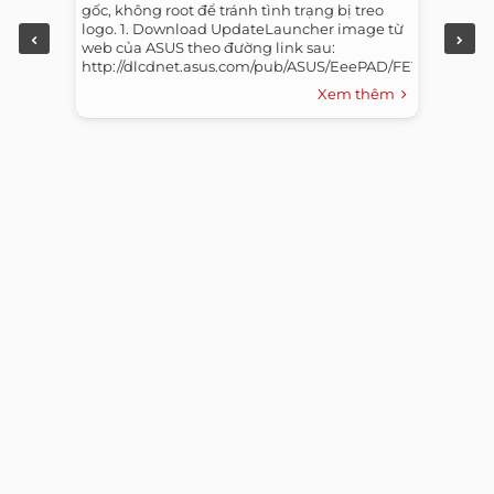
gốc, không root để tránh tình trạng bị treo
logo. 1. Download UpdateLauncher image từ
web của ASUS theo đường link sau:
http://dlcdnet.asus.com/pub/ASUS/EeePAD/FE170CG/UL-
K012-WW-11.2.3.27-user.zip...
Xem thêm