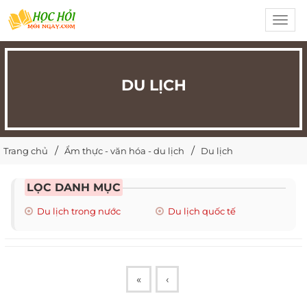
Toggl
navig
DU LỊCH
Trang chủ
Ẩm thực - văn hóa - du lịch
Du lịch
LỌC DANH MỤC
Du lịch trong nước
Du lịch quốc tế
«
‹