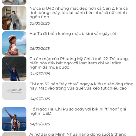
Nữ ca sĩ U40 nhưng mặc đẹp hơn cả Gen Z, khi cá
tính bùng cháy, lúc lại bánh bèo như cô nữ chính
ngôn tình
05/07/2025
Hải Tú đi biển không mặc bikini vẫn gây sốt
05/07/2025
Gu ăn mặc của Phương Mỹ Chi ở tuổi 22: Trẻ trung,
biến hóa đầy bất ngờ với loạt item chỉ vài trăm
nghìn đã mua được
04/07/2025
Chị em 30 nên “tẩy chay” ngay 4 kiểu quần ống rộng
này: Mặc vào trông vừa quê vừa kéo tụt chiều cao
04/07/2025
Hồ Ngọc Hà, Chi Pu so body với bikini “tí hon” giá
nghìn USD
04/07/2025
Ái nữ đại gia Minh Nhựa năng động suốt 9 tháng