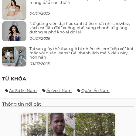
mang bầu con thứ 4
04/07/2025
Nữ giảng viên đại học sành điệu nhất nhì showbiz,
xách cả “lâu đài” xuống phố, sang chảnh từ giảng
đường ra phố khó ai đọ lại
04/07/2025
Tại sao giày thể thao giờ bị nhiều chị em “xếp xó” khi
mặc với quần jeans? Gái thanh lịch mê 3 kiểu này
hơn hẳn
03/07/2025
TỪ KHÓA
Áo Sơ Mi Nam
Áo Vest Nam
Quần Áo Nam
Thông tin nổi bật