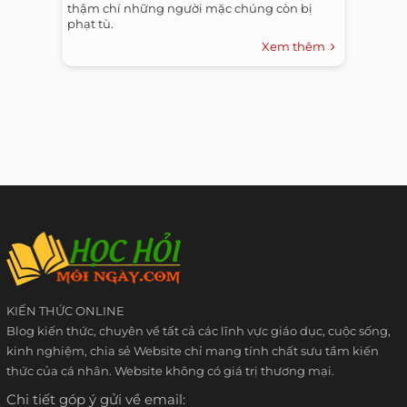
thậm chí những người mặc chúng còn bị
phạt tù.
Xem thêm
KIẾN THỨC ONLINE
Blog kiến thức, chuyên về tất cả các lĩnh vực giáo dục, cuộc sống,
kinh nghiệm, chia sẻ Website chỉ mang tính chất sưu tầm kiến
thức của cá nhân. Website không có giá trị thương mại.
Chi tiết góp ý gửi về email: