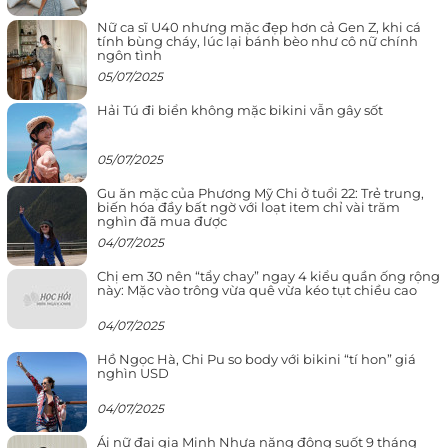
Nữ ca sĩ U40 nhưng mặc đẹp hơn cả Gen Z, khi cá
tính bùng cháy, lúc lại bánh bèo như cô nữ chính
ngôn tình
05/07/2025
Hải Tú đi biển không mặc bikini vẫn gây sốt
05/07/2025
Gu ăn mặc của Phương Mỹ Chi ở tuổi 22: Trẻ trung,
biến hóa đầy bất ngờ với loạt item chỉ vài trăm
nghìn đã mua được
04/07/2025
Chị em 30 nên “tẩy chay” ngay 4 kiểu quần ống rộng
này: Mặc vào trông vừa quê vừa kéo tụt chiều cao
04/07/2025
Hồ Ngọc Hà, Chi Pu so body với bikini “tí hon” giá
nghìn USD
04/07/2025
Ái nữ đại gia Minh Nhựa năng động suốt 9 tháng