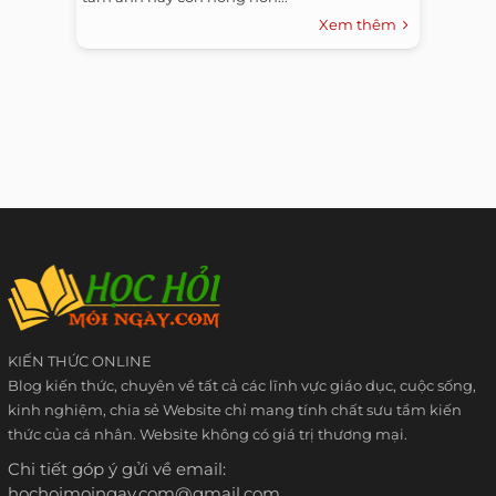
Xem thêm
KIẾN THỨC ONLINE
Blog kiến thức, chuyên về tất cả các lĩnh vực giáo dục, cuộc sống,
kinh nghiệm, chia sẻ Website chỉ mang tính chất sưu tầm kiến
thức của cá nhân. Website không có giá trị thương mại.
Chi tiết góp ý gửi về email:
hochoimoingay.com@gmail.com