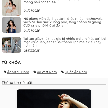
mang bầu con thứ 4
04/07/2025
Nữ giảng viên đại học sành điệu nhất nhì showbiz,
xách cả “lâu đài” xuống phố, sang chảnh từ giảng
đường ra phố khó ai đọ lại
04/07/2025
Tại sao giày thể thao giờ bị nhiều chị em “xếp xó” khi
mặc với quần jeans? Gái thanh lịch mê 3 kiểu này
hơn hẳn
03/07/2025
TỪ KHÓA
Áo Sơ Mi Nam
Áo Vest Nam
Quần Áo Nam
Thông tin nổi bật