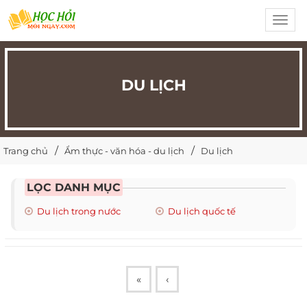
Toggl
navig
DU LỊCH
Trang chủ
Ẩm thực - văn hóa - du lịch
Du lịch
LỌC DANH MỤC
Du lịch trong nước
Du lịch quốc tế
«
‹