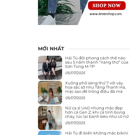
MỚI NHẤT
Hải Tú đổi phong cách thế nào
sau 5 năm thành “nàng thơ” của
Sơn Tùng M-TP
05/07/2025
Xuống phố sáng thứ 7 với váy
hoa sặc sỡ như Tăng Thanh Hà,
mặc sao để trông điệu đà mà
không sến
05/07/2025
Nữ ca sĩ U40 nhưng mặc đẹp
hơn cả Gen Z, khi cá tính bùng
cháy, lúc lại bánh bèo như cô nữ
chính ngôn tình
05/07/2025
Hải Tú đi biển không mặc bikini