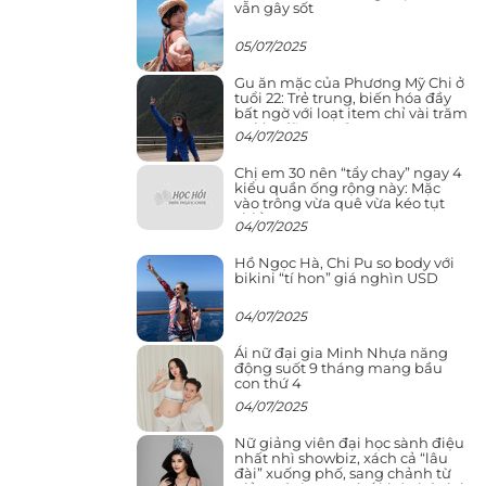
vẫn gây sốt
05/07/2025
Gu ăn mặc của Phương Mỹ Chi ở
tuổi 22: Trẻ trung, biến hóa đầy
bất ngờ với loạt item chỉ vài trăm
nghìn đã mua được
04/07/2025
Chị em 30 nên “tẩy chay” ngay 4
kiểu quần ống rộng này: Mặc
vào trông vừa quê vừa kéo tụt
chiều cao
04/07/2025
Hồ Ngọc Hà, Chi Pu so body với
bikini “tí hon” giá nghìn USD
04/07/2025
Ái nữ đại gia Minh Nhựa năng
động suốt 9 tháng mang bầu
con thứ 4
04/07/2025
Nữ giảng viên đại học sành điệu
nhất nhì showbiz, xách cả “lâu
đài” xuống phố, sang chảnh từ