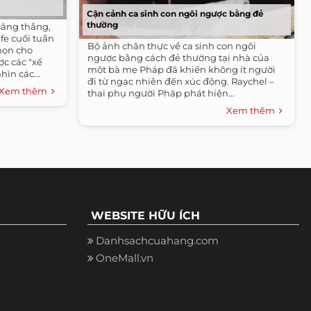
Cận cảnh ca sinh con ngôi ngược bằng đẻ
thường
căng thẳng,
fe cuối tuần
Bộ ảnh chân thực về ca sinh con ngôi
họn cho
ngược bằng cách đẻ thường tại nhà của
ợc các "xế
một bà mẹ Pháp đã khiến không ít người
ìn các...
đi từ ngạc nhiên đến xúc động. Raychel –
Xem thêm
thai phụ người Pháp phát hiện...
Xem thêm
WEBSITE HỮU ÍCH
Danhsachcuahang.com
OneMall.vn