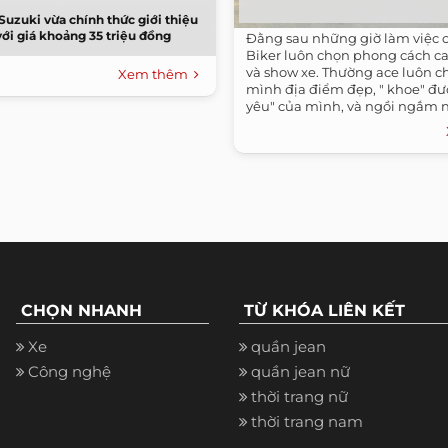
Suzuki vừa chính thức giới thiệu
ới giá khoảng 35 triệu đồng
Đằng sau những giờ làm việc 
Biker luôn chọn phong cách ca
và show xe. Thường ace luôn c
Xem thêm
mình địa điểm đẹp, " khoe" đư
yêu" của mình, và ngồi ngắm nh
CHỌN NHANH
TỪ KHÓA LIÊN KẾT
Xe
quần jean
Công nghệ
quần jean nữ
thời trang nữ
thời trang nam