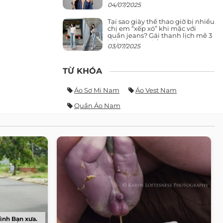
giảng đường ra phố khó ai đọ lại
04/07/2025
Tại sao giày thể thao giờ bị nhiều
chị em “xếp xó” khi mặc với
quần jeans? Gái thanh lịch mê 3
kiểu này hơn hẳn
03/07/2025
TỪ KHÓA
Áo Sơ Mi Nam
Áo Vest Nam
Quần Áo Nam
tình Bạn xưa.