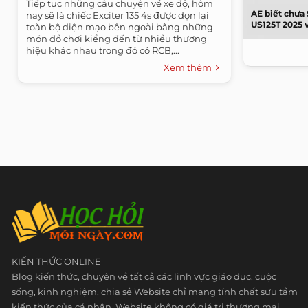
Tiếp tục những câu chuyện về xe độ, hôm
AE biết chưa 
nay sẽ là chiếc Exciter 135 4s được dọn lại
US125T 2025 v
toàn bộ diện mạo bên ngoài bằng những
món đồ chơi kiểng đến từ nhiều thương
hiệu khác nhau trong đó có RCB,...
Xem thêm
KIẾN THỨC ONLINE
Blog kiến thức, chuyên về tất cả các lĩnh vực giáo dục, cuộc
sống, kinh nghiệm, chia sẻ Website chỉ mang tính chất sưu tầm
kiến thức của cá nhân. Website không có giá trị thương mại.