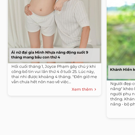
Ái nữ đại gia Minh Nhựa năng động suốt 9
tháng mang bầu con thứ 4
Hồi cuối tháng 1, Joyce Phạm gây chú ý khi
Khánh Hiền 
công bố tin vui lần thứ 4 ở tuổi 25. Lúc này,
thai nhi được khoảng 4 tháng. "Đến giờ mẹ
vẫn chưa hết nôn nao về việc...
Người đẹp c
nắng" khéo l
Xem thêm
người phụ n
thống. Khán
nắng - bộ ph