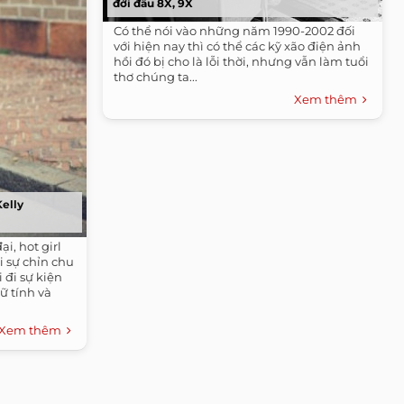
đời đầu 8X, 9X
Có thể nói vào những năm 1990-2002 đối
với hiện nay thì có thể các kỹ xão điện ảnh
hồi đó bị cho là lỗi thời, nhưng vẫn làm tuổi
thơ chúng ta...
Xem thêm
Kelly
ại, hot girl
i sự chỉn chu
 đi sự kiện
ữ tính và
Xem thêm