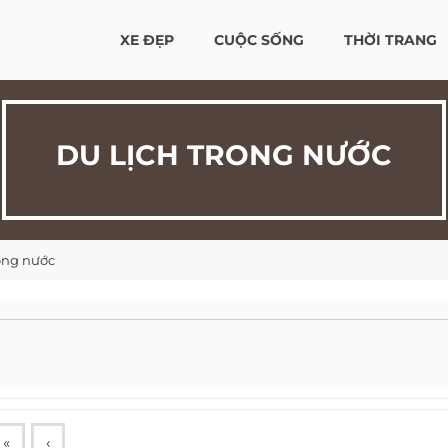
XE ĐẸP
CUỘC SỐNG
THỜI TRANG
DU LỊCH TRONG NƯỚC
rong nước
«
‹