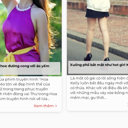
Xuống phố bắt mắt như hot girl 
khoe đường cong với áo yếm
Là một cô gái có lối sống hiện đ
ủa phim truyền hình "Hoa
Kelly luôn bắt đầu ngày mới vớ
éo tôn vẻ đẹp hình thể của
có thừa. Khác với vẻ điệu đà khi
ữ trong trang phục truyền
với những mẫu váy xòe bồng n
h Hiền đóng vai Thư trong Hoa
mềm mại, gu thời...
im truyền hình nói về lứa...
Xem thêm