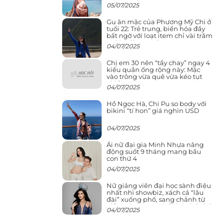
05/07/2025
Gu ăn mặc của Phương Mỹ Chi ở
tuổi 22: Trẻ trung, biến hóa đầy
bất ngờ với loạt item chỉ vài trăm
nghìn đã mua được
04/07/2025
Chị em 30 nên “tẩy chay” ngay 4
kiểu quần ống rộng này: Mặc
vào trông vừa quê vừa kéo tụt
chiều cao
04/07/2025
Hồ Ngọc Hà, Chi Pu so body với
bikini “tí hon” giá nghìn USD
04/07/2025
Ái nữ đại gia Minh Nhựa năng
động suốt 9 tháng mang bầu
con thứ 4
04/07/2025
Nữ giảng viên đại học sành điệu
nhất nhì showbiz, xách cả “lâu
đài” xuống phố, sang chảnh từ
giảng đường ra phố khó ai đọ lại
04/07/2025