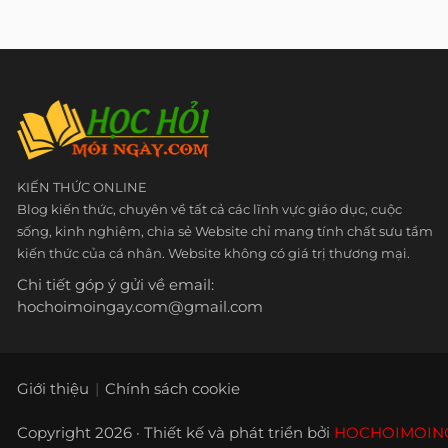
KIẾN THỨC ONLINE
Blog kiến thức, chuyên về tất cả các lĩnh vực giáo dục, cuộc
sống, kinh nghiệm, chia sẻ Website chỉ mang tính chất sưu tầm
kiến thức của cá nhân. Website không có giá trị thương mại.
Chi tiết góp ý gửi về email:
hochoimoingay.com@gmail.com
Giới thiệu
Chính sách cookie
Copyright 2026 · Thiết kế và phát triển bởi
HOCHOIMOIN