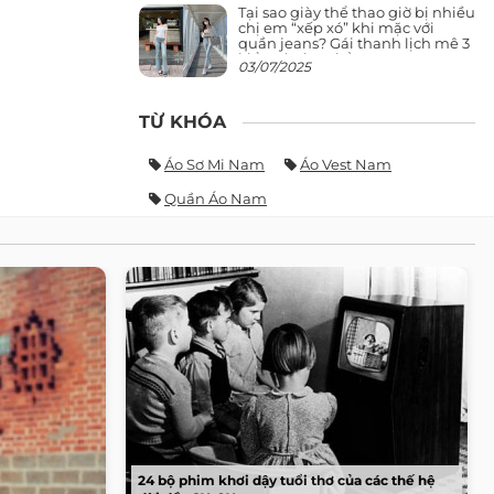
Tại sao giày thể thao giờ bị nhiều
chị em “xếp xó” khi mặc với
quần jeans? Gái thanh lịch mê 3
kiểu này hơn hẳn
03/07/2025
TỪ KHÓA
Áo Sơ Mi Nam
Áo Vest Nam
Quần Áo Nam
24 bộ phim khơi dậy tuổi thơ của các thế hệ