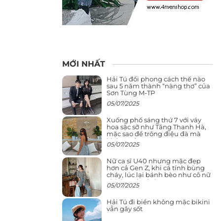
MỚI NHẤT
Hải Tú đổi phong cách thế nào
sau 5 năm thành “nàng thơ” của
Sơn Tùng M-TP
05/07/2025
Xuống phố sáng thứ 7 với váy
hoa sặc sỡ như Tăng Thanh Hà,
mặc sao để trông điệu đà mà
không sến
05/07/2025
Nữ ca sĩ U40 nhưng mặc đẹp
hơn cả Gen Z, khi cá tính bùng
cháy, lúc lại bánh bèo như cô nữ
chính ngôn tình
05/07/2025
Hải Tú đi biển không mặc bikini
vẫn gây sốt