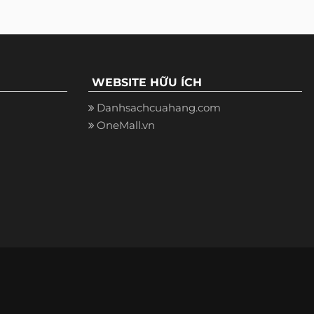
WEBSITE HỮU ÍCH
Danhsachcuahang.com
OneMall.vn