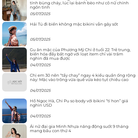
tính bùng cháy, lúc lại bánh bèo như cô nữ chính
ngôn tình
05/07/2025
Hải Tú đi biển không mặc bikini vẫn gây sốt
05/07/2025
Gu ăn mặc của Phương Mỹ Chi ở tuổi 22: Trẻ trung,
biến hóa đầy bất ngờ với loạt item chỉ vài trăm
nghìn đã mua được
04/07/2025
Chị em 30 nên “tẩy chay” ngay 4 kiểu quần ống rộng
này: Mặc vào trông vừa quê vừa kéo tụt chiều cao
04/07/2025
Hồ Ngọc Hà, Chi Pu so body với bikini “tí hon” giá
nghìn USD
04/07/2025
Ái nữ đại gia Minh Nhựa năng động suốt 9 tháng
mang bầu con thứ 4