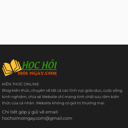
KIẾN THỨC ONLINE
Blog kiến thức, chuyên về tất cả các lĩnh vực giáo dục, cuộc sống,
kinh nghiệm, chia sẻ Website chỉ mang tính chất sưu tầm kiến
thức của cá nhân. Website không có giá trị thương mại.
Chi tiết góp ý gửi về email:
hochoimoingay.com@gmail.com