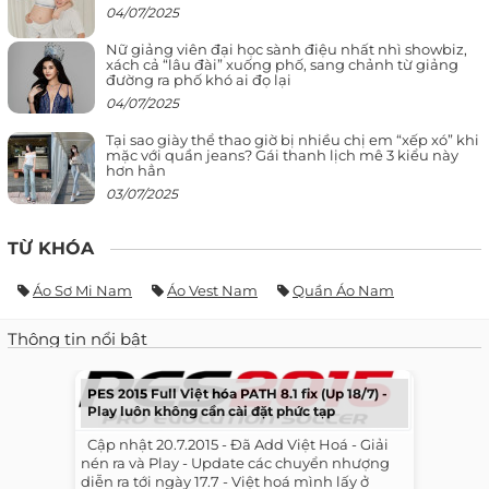
04/07/2025
Nữ giảng viên đại học sành điệu nhất nhì showbiz,
xách cả “lâu đài” xuống phố, sang chảnh từ giảng
đường ra phố khó ai đọ lại
04/07/2025
Tại sao giày thể thao giờ bị nhiều chị em “xếp xó” khi
mặc với quần jeans? Gái thanh lịch mê 3 kiểu này
hơn hẳn
03/07/2025
TỪ KHÓA
Áo Sơ Mi Nam
Áo Vest Nam
Quần Áo Nam
Thông tin nổi bật
PES 2015 Full Việt hóa PATH 8.1 fix (Up 18/7) -
Play luôn không cần cài đặt phức tạp
​ ​ Cập nhật 20.7.2015 - Đã Add Việt Hoá - Giải
nén ra và Play - Update các chuyển nhượng
diễn ra tới ngày 17.7 - Việt hoá mình lấy ở