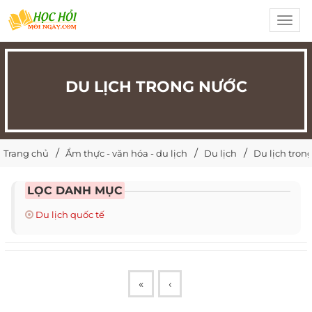
Toggl
navig
DU LỊCH TRONG NƯỚC
Trang chủ
Ẩm thực - văn hóa - du lịch
Du lịch
Du lịch tron
LỌC DANH MỤC
Du lịch quốc tế
«
‹