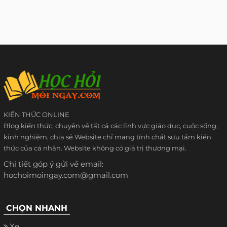
KIẾN THỨC ONLINE
Blog kiến thức, chuyên về tất cả các lĩnh vực giáo dục, cuộc sống,
kinh nghiệm, chia sẻ Website chỉ mang tính chất sưu tầm kiến
thức của cá nhân. Website không có giá trị thương mại.
Chi tiết góp ý gửi về email:
hochoimoingay.com@gmail.com
CHỌN NHANH
Xe