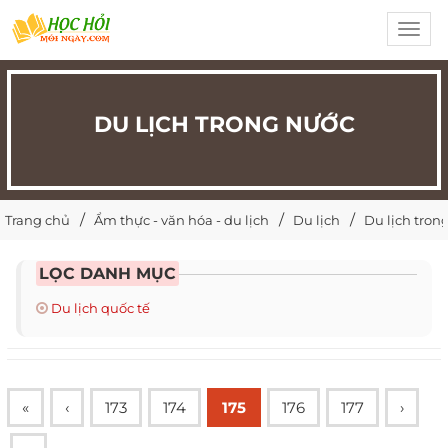
Toggl
navig
DU LỊCH TRONG NƯỚC
Trang chủ
Ẩm thực - văn hóa - du lịch
Du lịch
Du lịch tron
LỌC DANH MỤC
Du lịch quốc tế
«
‹
173
174
175
176
177
›