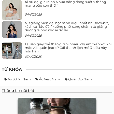
Ái nữ đại gia Minh Nhựa năng động suốt 9 tháng
mang bầu con thứ 4
04/07/2025
Nữ giảng viên đại học sành điệu nhất nhì showbiz,
xách cả “lâu đài” xuống phố, sang chảnh từ giảng
đường ra phố khó ai đọ lại
04/07/2025
Tại sao giày thể thao giờ bị nhiều chị em “xếp xó” khi
mặc với quần jeans? Gái thanh lịch mê 3 kiểu này
hơn hẳn
03/07/2025
TỪ KHÓA
Áo Sơ Mi Nam
Áo Vest Nam
Quần Áo Nam
Thông tin nổi bật