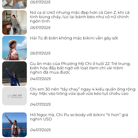
05/07/2025
Nữ ca sĩ U40 nhưng mặc đẹp hơn cả Gen Z, khi cá
tính bùng cháy, lúc lại bánh bèo như cô nữ chính
ngôn tình
05/07/2025
Hải Tú đi biển không mặc bikini vẫn gây sốt
05/07/2025
Gu ăn mặc của Phương Mỹ Chi ở tuổi 22: Trẻ trung,
biến hóa đầy bất ngờ với loạt item chỉ vài trăm
nghìn đã mua được
04/07/2025
Chị em 30 nên “tẩy chay” ngay 4 kiểu quần ống rộng
này: Mặc vào trông vừa quê vừa kéo tụt chiều cao
04/07/2025
Hồ Ngọc Hà, Chi Pu so body với bikini “tí hon” giá
nghìn USD
04/07/2025