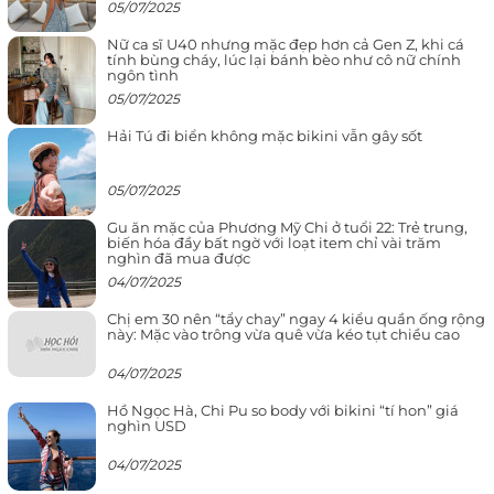
05/07/2025
Nữ ca sĩ U40 nhưng mặc đẹp hơn cả Gen Z, khi cá
tính bùng cháy, lúc lại bánh bèo như cô nữ chính
ngôn tình
05/07/2025
Hải Tú đi biển không mặc bikini vẫn gây sốt
05/07/2025
Gu ăn mặc của Phương Mỹ Chi ở tuổi 22: Trẻ trung,
biến hóa đầy bất ngờ với loạt item chỉ vài trăm
nghìn đã mua được
04/07/2025
Chị em 30 nên “tẩy chay” ngay 4 kiểu quần ống rộng
này: Mặc vào trông vừa quê vừa kéo tụt chiều cao
04/07/2025
Hồ Ngọc Hà, Chi Pu so body với bikini “tí hon” giá
nghìn USD
04/07/2025