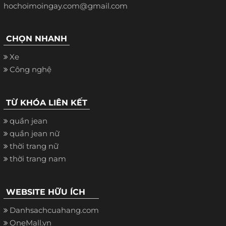
hochoimoingay.com@gmail.com
CHỌN NHANH
Xe
Công nghệ
TỪ KHÓA LIÊN KẾT
quần jean
quần jean nữ
thời trang nữ
thời trang nam
WEBSITE HỮU ÍCH
Danhsachcuahang.com
OneMall.vn