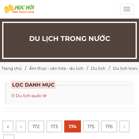
Toggl
navig
DU LỊCH TRONG NƯỚC
Trang chủ
Ẩm thực - văn hóa - du lịch
Du lịch
Du lịch tron
LỌC DANH MỤC
Du lịch quốc tế
«
‹
172
173
174
175
176
›