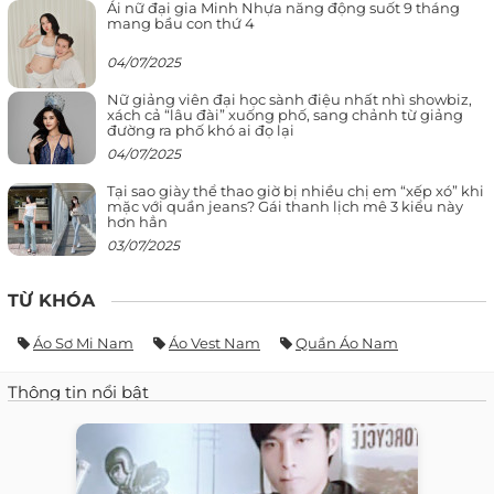
Ái nữ đại gia Minh Nhựa năng động suốt 9 tháng
mang bầu con thứ 4
04/07/2025
Nữ giảng viên đại học sành điệu nhất nhì showbiz,
xách cả “lâu đài” xuống phố, sang chảnh từ giảng
đường ra phố khó ai đọ lại
04/07/2025
Tại sao giày thể thao giờ bị nhiều chị em “xếp xó” khi
mặc với quần jeans? Gái thanh lịch mê 3 kiểu này
hơn hẳn
03/07/2025
TỪ KHÓA
Áo Sơ Mi Nam
Áo Vest Nam
Quần Áo Nam
Thông tin nổi bật