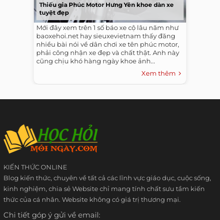
Thiếu gia Phúc Motor Hưng Yên khoe dàn xe
tuyệt đẹp
Mới đây xem trên 1 số báo xe cộ lâu năm như
baoxehoi.net hay sieuxevietnam thấy đăng
nhiều bài nói về dân chơi xe tên phúc motor,
phải công nhận xe đẹp và chất thật. Anh này
cũng chịu khó hàng ngày khoe ảnh...
Xem thêm
KIẾN THỨC ONLINE
Blog kiến thức, chuyên về tất cả các lĩnh vực giáo dục, cuộc sống,
kinh nghiệm, chia sẻ Website chỉ mang tính chất sưu tầm kiến
thức của cá nhân. Website không có giá trị thương mại.
Chi tiết góp ý gửi về email: