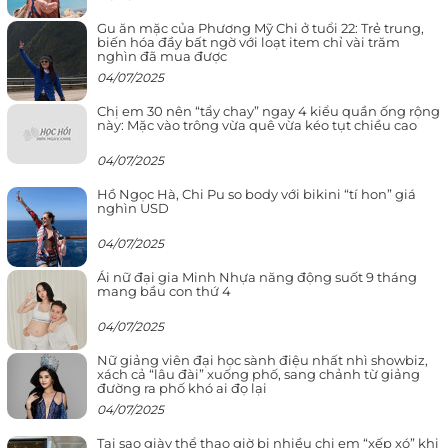
Gu ăn mặc của Phương Mỹ Chi ở tuổi 22: Trẻ trung,
biến hóa đầy bất ngờ với loạt item chỉ vài trăm
nghìn đã mua được
04/07/2025
Chị em 30 nên “tẩy chay” ngay 4 kiểu quần ống rộng
này: Mặc vào trông vừa quê vừa kéo tụt chiều cao
04/07/2025
Hồ Ngọc Hà, Chi Pu so body với bikini “tí hon” giá
nghìn USD
04/07/2025
Ái nữ đại gia Minh Nhựa năng động suốt 9 tháng
mang bầu con thứ 4
04/07/2025
Nữ giảng viên đại học sành điệu nhất nhì showbiz,
xách cả “lâu đài” xuống phố, sang chảnh từ giảng
đường ra phố khó ai đọ lại
04/07/2025
Tại sao giày thể thao giờ bị nhiều chị em “xếp xó” khi