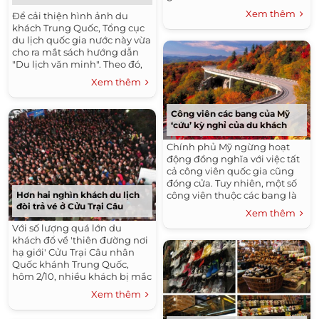
Xem thêm
Để cải thiện hình ảnh du
khách Trung Quốc, Tổng cục
du lịch quốc gia nước này vừa
cho ra mắt sách hướng dẫn
"Du lịch văn minh". Theo đó,
hành động ngoáy mũi nơi
Xem thêm
công cộng cũng được đưa vào
danh sách cấm.
Công viên các bang của Mỹ
‘cứu’ kỳ nghỉ của du khách
Chính phủ Mỹ ngừng hoạt
động đồng nghĩa với việc tất
cả công viên quốc gia cũng
đóng cửa. Tuy nhiên, một số
Hơn hai nghìn khách du lịch
công viên thuộc các bang là
đòi trả vé ở Cửu Trại Câu
sự lựa chọn thay thế tuyệt vời
Xem thêm
để du khách có được những
Với số lượng quá lớn du
trải nghiệm tương tự.
khách đổ về 'thiên đường nơi
hạ giới' Cửu Trại Câu nhân
Quốc khánh Trung Quốc,
hôm 2/10, nhiều khách bị mắc
kẹt và biểu tình đòi trả vé, lấy
Xem thêm
lại tiền tại cổng vào khu du
lịch này.