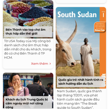
Bến Thành vào top chợ ẩm
thực hấp dẫn thế giới
Tờ USA Today của Mỹ công bố
danh sách chợ ẩm thực hấp
dẫn nhất cho du khách, trong
đó có chợ Bến Thành ở TP
HCM.
Xem thêm
Quốc gia trẻ nhất hành tinh ra
sách hướng dẫn du lịch
Nam Sudan, quốc gia thành
lập tháng 7/2011, vừa phát
hành cuốn sách guide đầu
Khách du lịch Trung Quốc bị
tiên mang tên “The Bradt
cấm ngoáy mũi nơi công
cộng
guide to South Sudan”.