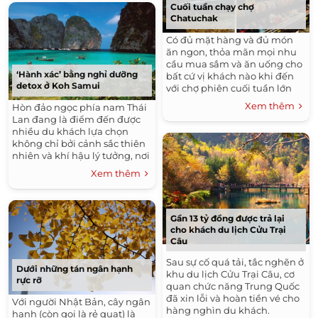
Cuối tuần chạy chợ
Chatuchak
Có đủ mặt hàng và đủ món
ăn ngon, thỏa mãn mọi nhu
cầu mua sắm và ăn uống cho
‘Hành xác’ bằng nghỉ dưỡng
bất cứ vị khách nào khi đến
detox ở Koh Samui
với chợ phiên cuối tuần lớn
nhất thế giới nằm tại
Xem thêm
Hòn đảo ngọc phía nam Thái
Bangkok, Thái Lan.
Lan đang là điểm đến được
nhiều du khách lựa chọn
không chỉ bởi cảnh sắc thiên
nhiên và khí hậu lý tưởng, nơi
đây còn sở hữu hình thức du
Xem thêm
lịch kết hợp detox (giải độc cơ
thể) khá mới mẻ ở Đông Nam
Á.
Gần 13 tỷ đồng được trả lại
cho khách du lịch Cửu Trại
Câu
Sau sự cố quá tải, tắc nghẽn ở
Dưới những tán ngân hạnh
khu du lịch Cửu Trại Câu, cơ
rực rỡ
quan chức năng Trung Quốc
đã xin lỗi và hoàn tiền vé cho
Với người Nhật Bản, cây ngân
hàng nghìn du khách.
hạnh (còn gọi là rẻ quạt) là