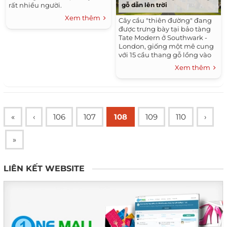
gỗ dẫn lên trời
rất nhiều người.
Xem thêm
Cây cầu "thiên đường" đang
được trưng bày tại bảo tàng
Tate Modern ở Southwark -
London, giống một mê cung
với 15 cầu thang gỗ lồng vào
nhau.
Xem thêm
«
‹
106
107
108
109
110
›
»
LIÊN KẾT WEBSITE