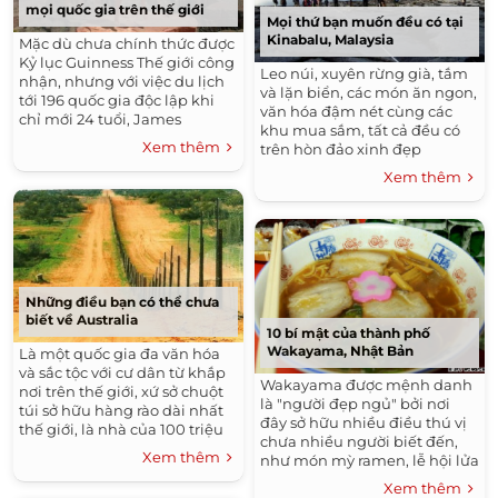
mọi quốc gia trên thế giới
Mọi thứ bạn muốn đều có tại
Kinabalu, Malaysia
Mặc dù chưa chính thức được
Kỷ lục Guinness Thế giới công
Leo núi, xuyên rừng già, tắm
nhận, nhưng với việc du lịch
và lặn biển, các món ăn ngon,
tới 196 quốc gia độc lập khi
văn hóa đậm nét cùng các
chỉ mới 24 tuổi, James
khu mua sắm, tất cả đều có
Asquith rất có thể sẽ là người
Xem thêm
trên hòn đảo xinh đẹp
trẻ nhất đặt chân đến mọi
Kinabalu.
quốc gia.
Xem thêm
Những điều bạn có thể chưa
biết về Australia
10 bí mật của thành phố
Wakayama, Nhật Bản
Là một quốc gia đa văn hóa
và sắc tộc với cư dân từ khắp
Wakayama được mệnh danh
nơi trên thế giới, xứ sở chuột
là "người đẹp ngủ" bởi nơi
túi sở hữu hàng rào dài nhất
đây sở hữu nhiều điều thú vị
thế giới, là nhà của 100 triệu
chưa nhiều người biết đến,
con cừu...
Xem thêm
như món mỳ ramen, lễ hội lửa
1700 năm tuổi.
Xem thêm