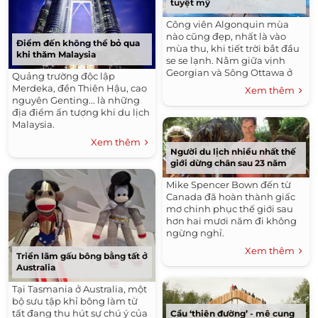
tuyệt mỹ
Công viên Algonquin mùa
nào cũng đẹp, nhất là vào
Điểm đến không thể bỏ qua
mùa thu, khi tiết trời bắt đầu
khi thăm Malaysia
se se lạnh. Nằm giữa vịnh
Georgian và Sông Ottawa ở
Quảng trường độc lập
trung tâm Ontario, Canada,
Merdeka, đền Thiên Hậu, cao
Xem thêm
công viên được xây dựng từ
nguyên Genting... là những
năm 1893 với diện tích
địa điểm ấn tượng khi du lịch
khoảng 7.653 km2.
Malaysia.
Xem thêm
Người du lịch nhiều nhất thế
giới dừng chân sau 23 năm
Mike Spencer Bown đến từ
Canada đã hoàn thành giấc
mơ chinh phục thế giới sau
hơn hai mươi năm đi không
ngừng nghỉ.
Xem thêm
Triển lãm gấu bông bằng tất ở
Australia
Tại Tasmania ở Australia, một
bộ sưu tập khỉ bông làm từ
tất đang thu hút sự chú ý của
Cầu ‘thiên đường’ - mê cung