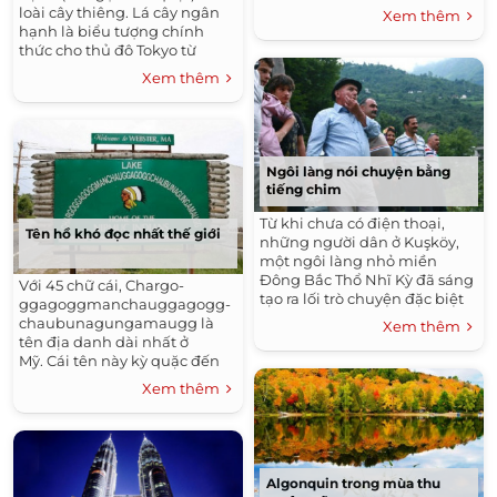
loài cây thiêng. Lá cây ngân
Xem thêm
hạnh là biểu tượng chính
thức cho thủ đô Tokyo từ
tháng 6/1989, mang ý nghĩa
Xem thêm
của vẻ đẹp, sự thanh bình,
phồn thịnh và phát triển.
Ngôi làng nói chuyện bằng
tiếng chim
Từ khi chưa có điện thoại,
Tên hồ khó đọc nhất thế giới
những người dân ở Kuşköy,
một ngôi làng nhỏ miền
Đông Bắc Thổ Nhĩ Kỳ đã sáng
Với 45 chữ cái, Chargo-
tạo ra lối trò chuyện đặc biệt
ggagoggmanchauggagogg-
bằng tiếng huýt sáo như các
chaubunagungamaugg là
Xem thêm
chú chim để giao tiếp với
tên địa danh dài nhất ở
hàng xóm ở bên kia sườn núi.
Mỹ. Cái tên này kỳ quặc đến
nỗi những người nghĩ ra nó
Xem thêm
cũng không thể nào phát âm
được.
Algonquin trong mùa thu