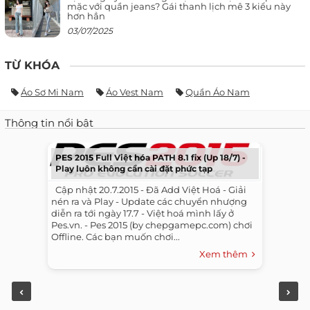
mặc với quần jeans? Gái thanh lịch mê 3 kiểu này
hơn hẳn
03/07/2025
TỪ KHÓA
Áo Sơ Mi Nam
Áo Vest Nam
Quần Áo Nam
Thông tin nổi bật
PES 2015 Full Việt hóa PATH 8.1 fix (Up 18/7) -
Play luôn không cần cài đặt phức tạp
​ ​ Cập nhật 20.7.2015 - Đã Add Việt Hoá - Giải
nén ra và Play - Update các chuyển nhượng
diễn ra tới ngày 17.7 - Việt hoá mình lấy ở
Pes.vn. - Pes 2015 (by chepgamepc.com) chơi
Offline. Các bạn muốn chơi...
Xem thêm