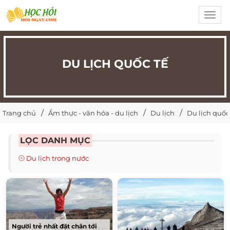
Toggl
navig
DU LỊCH QUỐC TẾ
Trang chủ
Ẩm thực - văn hóa - du lịch
Du lịch
Du lịch quốc
LỌC DANH MỤC
Du lịch trong nước
Người trẻ nhất đặt chân tới