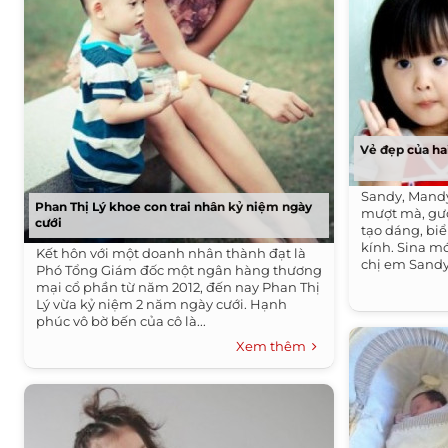
Vẻ đẹp của hai
Sandy, Mandy
Phan Thị Lý khoe con trai nhân kỷ niệm ngày
mượt mà, gư
cưới
tạo dáng, bi
kính. Sina m
Kết hôn với một doanh nhân thành đạt là
chị em Sandy
Phó Tổng Giám đốc một ngân hàng thương
mại cổ phần từ năm 2012, đến nay Phan Thị
Lý vừa kỷ niệm 2 năm ngày cưới. Hạnh
phúc vô bờ bến của cô là...
Xem thêm