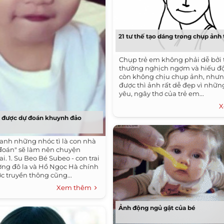
21 tư thế tạo dáng trong chụp ảnh
Chụp trẻ em không phải dễ bởi 
thường nghịch ngợm và hiếu độ
còn không chịu chụp ảnh, như
được thì ảnh rất dễ đẹp vì nhữ
yêu, ngây thơ của trẻ em...
X
ì được dự đoán khuynh đảo
nh những nhóc tì là con nhà
đoán" sẽ làm nên chuyện
ai. 1. Su Beo Bé Subeo - con trai
ng đô la và Hồ Ngọc Hà chính
ợc truyền thông cũng...
Xem thêm
Ảnh động ngủ gật của bé