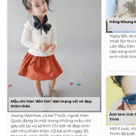
Hồng Nhung k
Ngày 8/4, div
nhật lần thứ 
Lần đầu tiê
cặp song sinh
sinh nhật tròn
Mẫu nhí Hàn ‘đốn tim’ dân mạng với vẻ đẹp
thiên thần
Ảnh lém lỉnh 
Jeong Wonhee, cô bé 7 tuổi, người Hàn
Trinh
Quốc đang là một trong những mẫu nhí
gây sốt tại xứ sở Kim Chi bởi vẻ đẹp xinh
Mới 6 tuổi, 
xắn như thiên thần. Cô bé sinh ngày 30,
Trinh đã biế