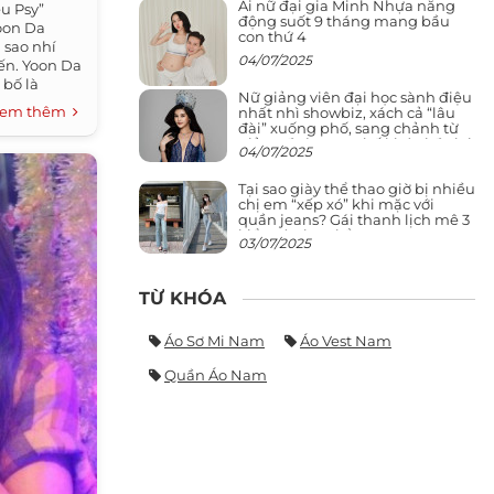
Ái nữ đại gia Minh Nhựa năng
u Psy”
động suốt 9 tháng mang bầu
oon Da
con thứ 4
 sao nhí
04/07/2025
ến. Yoon Da
 bố là
Nữ giảng viên đại học sành điệu
em thêm
nhất nhì showbiz, xách cả “lâu
đài” xuống phố, sang chảnh từ
giảng đường ra phố khó ai đọ lại
04/07/2025
Tại sao giày thể thao giờ bị nhiều
chị em “xếp xó” khi mặc với
quần jeans? Gái thanh lịch mê 3
kiểu này hơn hẳn
03/07/2025
TỪ KHÓA
Áo Sơ Mi Nam
Áo Vest Nam
Quần Áo Nam