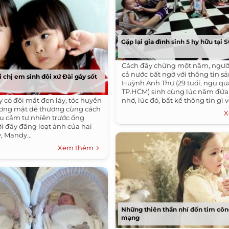
Gặp lại gia đình sinh 5 hy hữu tại 
Cách đây chừng một năm, ngườ
cả nước bất ngờ với thông tin s
 chị em sinh đôi xứ Đài gây sốt
Huỳnh Anh Thư (29 tuổi, ngụ qu
TP.HCM) sinh cùng lúc năm đứa
 có đôi mắt đen láy, tóc huyền
nhớ, lúc đó, bất kể thông tin gì về
ơng mặt dễ thương cùng cách
X
ểu cảm tự nhiên trước ống
ới đây đăng loạt ảnh của hai
, Mandy...
Xem thêm
Những thiên thần nhí đốn tim cô
mạng