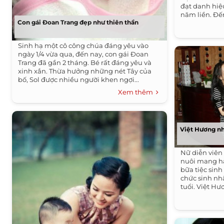
đạt danh hiệ
năm liền. Đế
Con gái Đoan Trang đẹp như thiên thần
Sinh hạ một cô công chúa đáng yêu vào
ngày 1/4 vừa qua, đến nay, con gái Đoan
Trang đã gần 2 tháng. Bé rất đáng yêu và
xinh xắn. Thừa hưởng những nét Tây của
bố, Sol được nhiều người khen ngợi...
Xem thêm
Việt Hương nh
Nữ diễn viên 
nuôi mang ha
bữa tiệc sinh
chức sinh nhậ
tuổi. Việt Hư