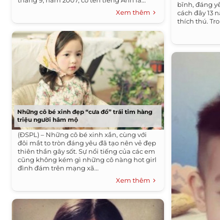
tháng 9, năm 2007, có tên tiếng Anh là...
bĩnh, đáng y
Xem thêm
cách đây 13 
thích thú. Tr
Những cô bé xinh đẹp “cưa đổ” trái tim hàng
triệu người hâm mộ
(ĐSPL) – Những cô bé xinh xắn, cùng với
đôi mắt to tròn đáng yêu đã tạo nên vẻ đẹp
thiên thần gây sốt. Sự nổi tiếng của các em
cũng không kém gì những cô nàng hot girl
đình đám trên mạng xã...
Xem thêm