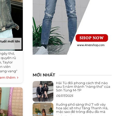
tuổi mới lớn
ngây thơ,
 quyến rũ
, Taylor
ễn viên
hạng vạng"
MỚI NHẤT
em thêm
Hải Tú đổi phong cách thế nào
sau 5 năm thành “nàng thơ” của
Sơn Tùng M-TP
05/07/2025
Xuống phố sáng thứ 7 với váy
hoa sặc sỡ như Tăng Thanh Hà,
mặc sao để trông điệu đà mà
không sến