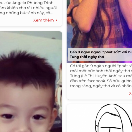
êu của Angela Phương Trinh
năm khiến cho rất nhiều người
ong những bức ảnh này, cô...
Xem thêm
Gần 9 ngàn người “phát sốt” với h
Tưng thời ngây thơ
Có tới gần 9 ngàn người "phát số
mỗi một bức ảnh thời ngây thơ 
Tưng (Lê Thị Huyền Anh) sau m
đàn trên facebook. Sở hữu gươ
trong sáng, ngây thơ và có phần.
X