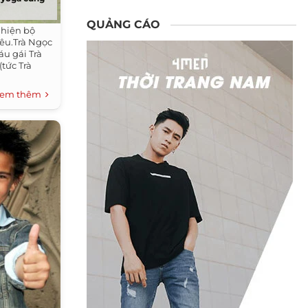
QUẢNG CÁO
 hiện bộ
êu.Trà Ngọc
áu gái Trà
(tức Trà
em thêm