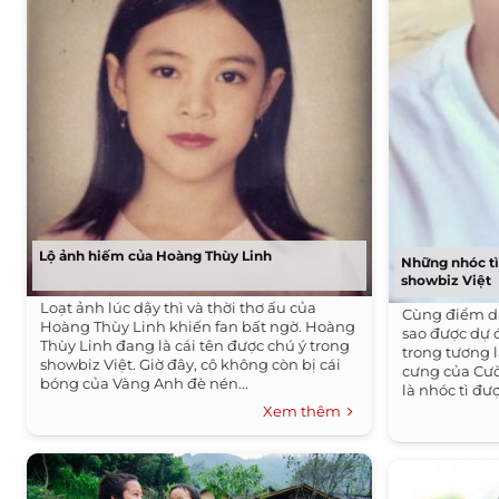
Lộ ảnh hiếm của Hoàng Thùy Linh
Những nhóc t
showbiz Việt
Loạt ảnh lúc dậy thì và thời thơ ấu của
Cùng điểm da
Hoàng Thùy Linh khiến fan bất ngờ. Hoàng
sao được dự 
Thùy Linh đang là cái tên được chú ý trong
trong tương l
showbiz Việt. Giờ đây, cô không còn bị cái
cưng của Cườ
bóng của Vàng Anh đè nén...
là nhóc tì đư
Xem thêm