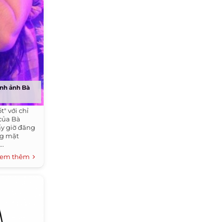
ình ảnh Bà
t" với chỉ
của Bà
ấy giờ đăng
ng mặt
..
em thêm