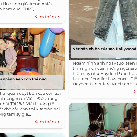
u Học sinh giỏi trong nhiều
n năm cuối THPT,...
Xem thêm
Nét hồn nhiên của sao Hollywood 
Ngắm hình ảnh ngày tuổi teen 
tinh nghịch của những ngôi sao
hiện nay như Hayden Panettiere
Lautner, Jennifer Lawrence...Di
í nhảnh bên con trai nuôi
Hayden Panettiere.Ngôi sao "C
Taylor Lautner.Cô đào...
X
hài quấn quýt bên cậu con trai
i dòng máu Việt - Đức trong
 nhật.Tối 18/5, Việt Hương tổ
t cho cậu con trai vừa tròn hai
ơng tâm sự gia...
Xem thêm