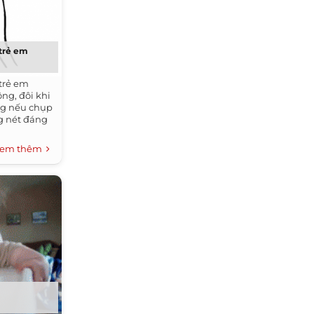
 trẻ em
trẻ em
ng, đôi khi
ng nếu chụp
ng nét đáng
em thêm