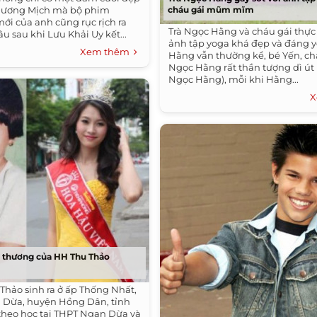
Dương Mịch mà bộ phim
cháu gái mũm mĩm
ới của anh cũng rục rịch ra
Trà Ngọc Hằng và cháu gái thực
u sau khi Lưu Khải Uy kết...
ảnh tập yoga khá đẹp và đáng y
Xem thêm
Hằng vẫn thường kể, bé Yến, ch
Ngọc Hằng rất thần tượng dì út 
Ngọc Hằng), mỗi khi Hằng...
X
ễ thương của HH Thu Thảo
Thảo sinh ra ở ấp Thống Nhất,
n Dừa, huyện Hồng Dân, tỉnh
 theo học tại THPT Ngan Dừa và