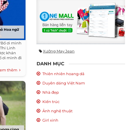
hỏ Hoa ngữ
"Bố ơi mình
 Thi Linh
Xưởng May Jean
được khán
ố ơi mình đi
DANH MỤC
em thêm
Thiên nhiên hoang dã
Duyên dáng Việt Nam
Nhà đẹp
Kiến trúc
Ảnh nghệ thuật
Girl xinh
p yoga cùng