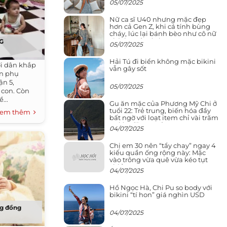
05/07/2025
Nữ ca sĩ U40 nhưng mặc đẹp
hơn cả Gen Z, khi cá tính bùng
cháy, lúc lại bánh bèo như cô nữ
chính ngôn tình
SG
05/07/2025
Hải Tú đi biển không mặc bikini
i dân khắp
vẫn gây sốt
ản phụ
ận 5,
05/07/2025
 con. Còn
...
Gu ăn mặc của Phương Mỹ Chi ở
tuổi 22: Trẻ trung, biến hóa đầy
em thêm
bất ngờ với loạt item chỉ vài trăm
nghìn đã mua được
04/07/2025
Chị em 30 nên “tẩy chay” ngay 4
kiểu quần ống rộng này: Mặc
vào trông vừa quê vừa kéo tụt
chiều cao
04/07/2025
Hồ Ngọc Hà, Chi Pu so body với
bikini “tí hon” giá nghìn USD
ng đồng
04/07/2025