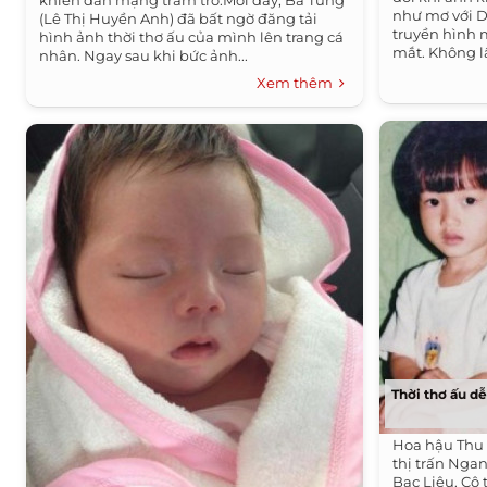
khiến dân mạng trầm trồ.Mới đây, Bà Tưng
như mơ với 
(Lê Thị Huyền Anh) đã bất ngờ đăng tải
truyền hình m
hình ảnh thời thơ ấu của mình lên trang cá
mắt. Không lâ
nhân. Ngay sau khi bức ảnh...
Xem thêm
Thời thơ ấu d
Hoa hậu Thu 
thị trấn Nga
Bạc Liêu. Cô