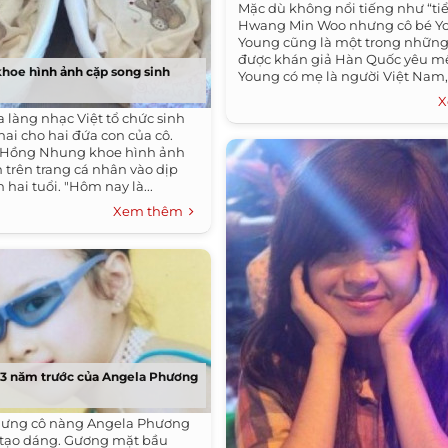
Mặc dù không nổi tiếng như “tiể
Hwang Min Woo nhưng cô bé Y
Young cũng là một trong những
được khán giả Hàn Quốc yêu m
hoe hình ảnh cặp song sinh
Young có mẹ là người Việt Nam,
người Hàn...
X
a làng nhạc Việt tổ chức sinh
hai cho hai đứa con của cô.
n Hồng Nhung khoe hình ảnh
 trên trang cá nhân vào dịp
 hai tuổi. "Hôm nay là...
Xem thêm
13 năm trước của Angela Phương
nhưng cô nàng Angela Phương
t tạo dáng. Gương mặt bầu