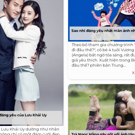
Sao nhí đáng yêu nhất màn ảnh n
Theo bố tham gia chương trình 
đi đâu thế?", cô bé 4 tuổi Vương
(Angela) bất ngờ tỏa sáng, rất 
giả yêu thích. Xuất hiện trong B
đâu thế? phiên bản Trung...
X
 đáng yêu của Lưu Khải Uy
a Lưu Khải Uy dường như nhân
không chỉ có một đám cưới đẹp
Trà Ngọc Hằng gây sốt với ảnh tậ