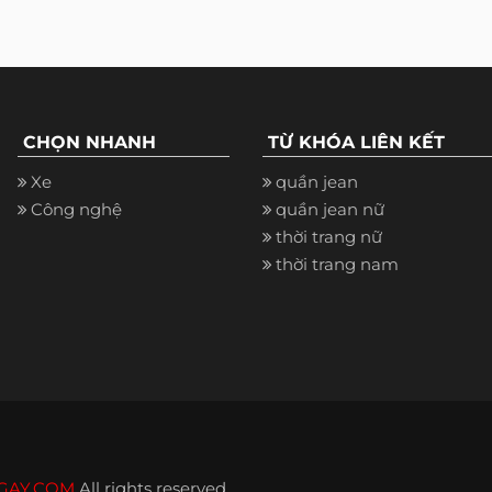
CHỌN NHANH
TỪ KHÓA LIÊN KẾT
Xe
quần jean
Công nghệ
quần jean nữ
thời trang nữ
thời trang nam
GAY.COM
All rights reserved