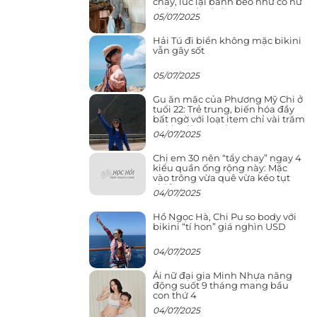
cháy, lúc lại bánh bèo như cô nữ
chính ngôn tình
05/07/2025
Hải Tú đi biển không mặc bikini
vẫn gây sốt
05/07/2025
Gu ăn mặc của Phương Mỹ Chi ở
tuổi 22: Trẻ trung, biến hóa đầy
bất ngờ với loạt item chỉ vài trăm
nghìn đã mua được
04/07/2025
Chị em 30 nên “tẩy chay” ngay 4
kiểu quần ống rộng này: Mặc
vào trông vừa quê vừa kéo tụt
chiều cao
04/07/2025
Hồ Ngọc Hà, Chi Pu so body với
bikini “tí hon” giá nghìn USD
04/07/2025
Ái nữ đại gia Minh Nhựa năng
động suốt 9 tháng mang bầu
con thứ 4
04/07/2025