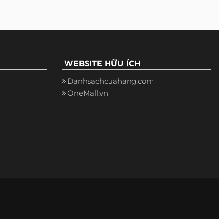
WEBSITE HỮU ÍCH
Danhsachcuahang.com
OneMall.vn