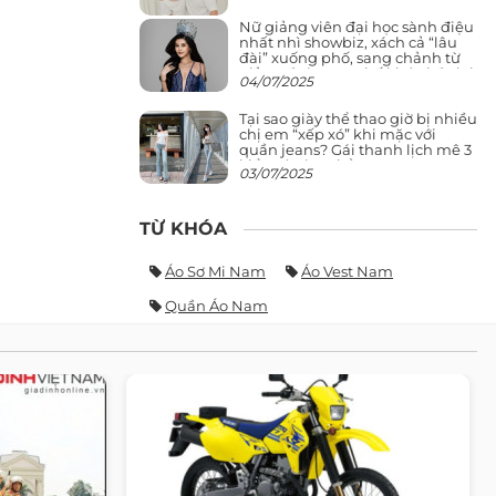
Nữ giảng viên đại học sành điệu
nhất nhì showbiz, xách cả “lâu
đài” xuống phố, sang chảnh từ
giảng đường ra phố khó ai đọ lại
04/07/2025
Tại sao giày thể thao giờ bị nhiều
chị em “xếp xó” khi mặc với
quần jeans? Gái thanh lịch mê 3
kiểu này hơn hẳn
03/07/2025
TỪ KHÓA
Áo Sơ Mi Nam
Áo Vest Nam
Quần Áo Nam