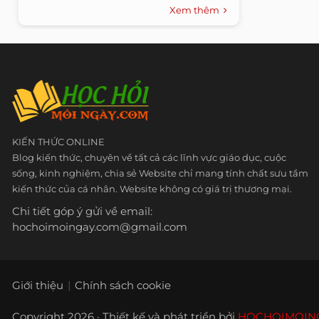
Xem thêm
KIẾN THỨC ONLINE
Blog kiến thức, chuyên về tất cả các lĩnh vực giáo dục, cuộc
sống, kinh nghiệm, chia sẻ Website chỉ mang tính chất sưu tầm
kiến thức của cá nhân. Website không có giá trị thương mại.
Chi tiết góp ý gửi về email:
hochoimoingay.com@gmail.com
Giới thiệu
Chính sách cookie
Copyright 2026 · Thiết kế và phát triển bởi
HOCHOIMOIN