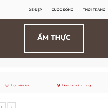
XE ĐẸP
CUỘC SỐNG
THỜI TRANG
ẨM THỰC
Học nấu ăn
Địa điểm ăn uống
«
‹