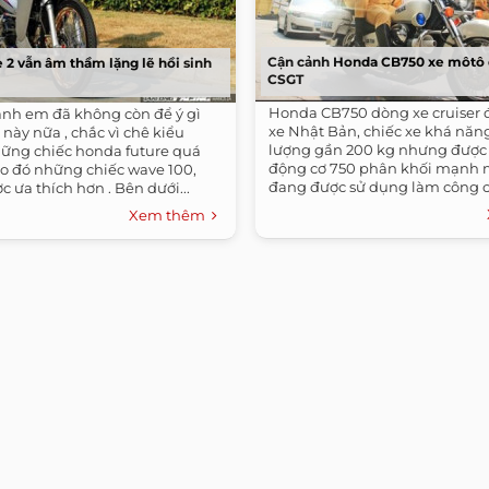
Cận cảnh Honda CB750 xe môtô 
 2 vẫn âm thầm lặng lẽ hồi sinh
CSGT
Honda CB750 dòng xe cruiser 
 anh em đã không còn để ý gì
xe Nhật Bản, chiếc xe khá năng
này nữa , chắc vì chê kiểu
lượng gần 200 kg nhưng được 
ững chiếc honda future quá
động cơ 750 phân khối mạnh m
ào đó những chiếc wave 100,
đang được sử dụng làm công 
c ưa thích hơn . Bên dưới...
đoàn...
Xem thêm