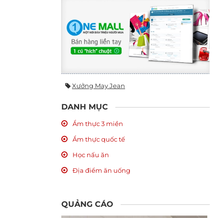
Xưởng May Jean
DANH MỤC
Ẩm thực 3 miền
Ẩm thực quốc tế
Học nấu ăn
Địa điểm ăn uống
QUẢNG CÁO