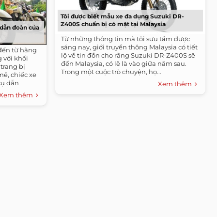
Tôi được biết mẫu xe đa dụng Suzuki DR-
Z400S chuẩn bị có mặt tại Malaysia
dẫn đoàn của
Từ những thông tin mà tôi sưu tầm được
sáng nay, giới truyền thông Malaysia có tiết
đến từ hãng
lộ về tin đồn cho rằng Suzuki DR-Z400S sẽ
 với khối
đến Malaysia, có lẽ là vào giữa năm sau.
trang bị
Trong một cuộc trò chuyện, họ...
ẽ, chiếc xe
cụ dẫn
Xem thêm
Xem thêm