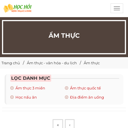
Toggl
navig
ẨM THỰC
Trang chủ
Ẩm thực - văn hóa - du lịch
Ẩm thực
LỌC DANH MỤC
Ẩm thực 3 miền
Ẩm thực quốc tế
Học nấu ăn
Địa điểm ăn uống
«
‹