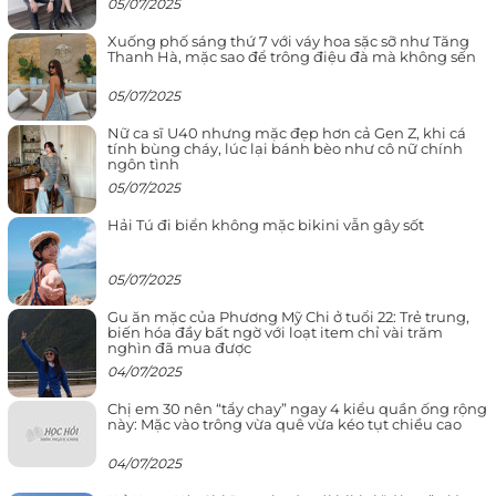
05/07/2025
Xuống phố sáng thứ 7 với váy hoa sặc sỡ như Tăng
Thanh Hà, mặc sao để trông điệu đà mà không sến
05/07/2025
Nữ ca sĩ U40 nhưng mặc đẹp hơn cả Gen Z, khi cá
tính bùng cháy, lúc lại bánh bèo như cô nữ chính
ngôn tình
05/07/2025
Hải Tú đi biển không mặc bikini vẫn gây sốt
05/07/2025
Gu ăn mặc của Phương Mỹ Chi ở tuổi 22: Trẻ trung,
biến hóa đầy bất ngờ với loạt item chỉ vài trăm
nghìn đã mua được
04/07/2025
Chị em 30 nên “tẩy chay” ngay 4 kiểu quần ống rộng
này: Mặc vào trông vừa quê vừa kéo tụt chiều cao
04/07/2025