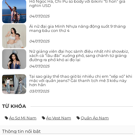
Hồ Ngọc Hà, Chi Pu so body với bikini “tí hon” giá
nghìn USD
04/07/2025
Ái nữ đại gia Minh Nhựa năng động suốt 9 tháng
mang bầu con thứ 4
04/07/2025
Nữ giảng viên đại học sành điệu nhất nhì showbiz,
xách cả “lâu đài” xuống phố, sang chảnh từ giảng
đường ra phố khó ai đọ lại
04/07/2025
Tại sao giày thể thao giờ bị nhiều chị em “xếp xó” khi
mặc với quần jeans? Gái thanh lịch mê 3 kiểu này
hơn hẳn
03/07/2025
TỪ KHÓA
Áo Sơ Mi Nam
Áo Vest Nam
Quần Áo Nam
Thông tin nổi bật