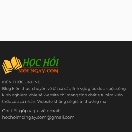
KIẾN THỨC ONLINE
Blog kiến thức, chuyên về tất cả các lĩnh vực giáo dục, cuộc sống,
kinh nghiệm, chia sẻ Website chỉ mang tính chất sưu tầm kiến
thức của cá nhân. Website không có giá trị thương mại.
Chi tiết góp ý gửi về email:
hochoimoingay.com@gmail.com