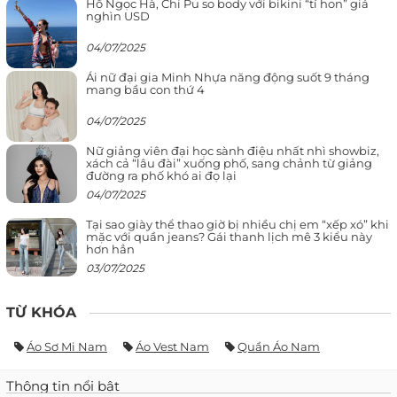
Hồ Ngọc Hà, Chi Pu so body với bikini “tí hon” giá
nghìn USD
04/07/2025
Ái nữ đại gia Minh Nhựa năng động suốt 9 tháng
mang bầu con thứ 4
04/07/2025
Nữ giảng viên đại học sành điệu nhất nhì showbiz,
xách cả “lâu đài” xuống phố, sang chảnh từ giảng
đường ra phố khó ai đọ lại
04/07/2025
Tại sao giày thể thao giờ bị nhiều chị em “xếp xó” khi
mặc với quần jeans? Gái thanh lịch mê 3 kiểu này
hơn hẳn
03/07/2025
TỪ KHÓA
Áo Sơ Mi Nam
Áo Vest Nam
Quần Áo Nam
Thông tin nổi bật