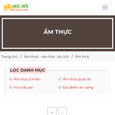
Toggl
navig
ẨM THỰC
Trang chủ
Ẩm thực - văn hóa - du lịch
Ẩm thực
LỌC DANH MỤC
Ẩm thực 3 miền
Ẩm thực quốc tế
Học nấu ăn
Địa điểm ăn uống
«
‹