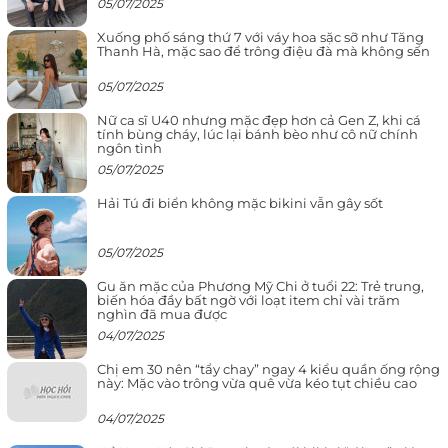
05/07/2025
Xuống phố sáng thứ 7 với váy hoa sặc sỡ như Tăng
Thanh Hà, mặc sao để trông điệu đà mà không sến
05/07/2025
Nữ ca sĩ U40 nhưng mặc đẹp hơn cả Gen Z, khi cá
tính bùng cháy, lúc lại bánh bèo như cô nữ chính
ngôn tình
05/07/2025
Hải Tú đi biển không mặc bikini vẫn gây sốt
05/07/2025
Gu ăn mặc của Phương Mỹ Chi ở tuổi 22: Trẻ trung,
biến hóa đầy bất ngờ với loạt item chỉ vài trăm
nghìn đã mua được
04/07/2025
Chị em 30 nên “tẩy chay” ngay 4 kiểu quần ống rộng
này: Mặc vào trông vừa quê vừa kéo tụt chiều cao
04/07/2025