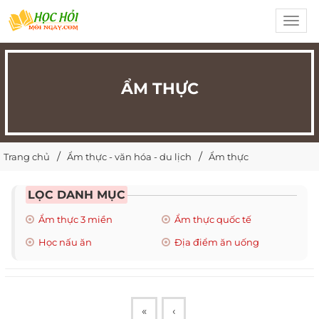
Toggl
navig
ẨM THỰC
Trang chủ
Ẩm thực - văn hóa - du lịch
Ẩm thực
LỌC DANH MỤC
Ẩm thực 3 miền
Ẩm thực quốc tế
Học nấu ăn
Địa điểm ăn uống
«
‹