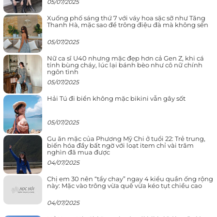
05/07/2025
Xuống phố sáng thứ 7 với váy hoa sặc sỡ như Tăng
Thanh Hà, mặc sao để trông điệu đà mà không sến
05/07/2025
Nữ ca sĩ U40 nhưng mặc đẹp hơn cả Gen Z, khi cá
tính bùng cháy, lúc lại bánh bèo như cô nữ chính
ngôn tình
05/07/2025
Hải Tú đi biển không mặc bikini vẫn gây sốt
05/07/2025
Gu ăn mặc của Phương Mỹ Chi ở tuổi 22: Trẻ trung,
biến hóa đầy bất ngờ với loạt item chỉ vài trăm
nghìn đã mua được
04/07/2025
Chị em 30 nên “tẩy chay” ngay 4 kiểu quần ống rộng
này: Mặc vào trông vừa quê vừa kéo tụt chiều cao
04/07/2025