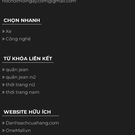
hochoimoingay.com@gmail.com
CHỌN NHANH
Xe
Công nghệ
TỪ KHÓA LIÊN KẾT
quần jean
quần jean nữ
thời trang nữ
thời trang nam
WEBSITE HỮU ÍCH
Danhsachcuahang.com
OneMall.vn