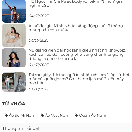
Hồ Ngọc Hà, Chi Pu so body với bikini “tí hon” giá
nghìn USD
04/07/2025
Ái nữ đại gia Minh Nhựa năng động suốt 9 tháng
mang bầu con thứ 4
04/07/2025
Nữ giảng viên đại học sành điệu nhất nhì showbiz,
xách cả “lâu đài” xuống phố, sang chảnh từ giảng
đường ra phố khó ai đọ lại
04/07/2025
Tại sao giày thể thao giờ bị nhiều chị em “xếp xó” khi
mặc với quần jeans? Gái thanh lịch mê 3 kiểu này
hơn hẳn
03/07/2025
TỪ KHÓA
Áo Sơ Mi Nam
Áo Vest Nam
Quần Áo Nam
Thông tin nổi bật