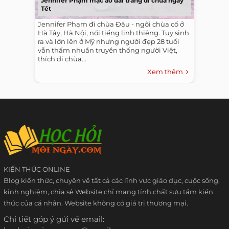
Jennifer Phạm mặc áo dài trắng đi chùa ngày
Tết
Jennifer Phạm đi chùa Đậu - ngôi chùa cổ ở
Hà Tây, Hà Nội, nổi tiếng linh thiêng. Tuy sinh
ra và lớn lên ở Mỹ nhưng người đẹp 28 tuổi
vẫn thấm nhuần truyền thống người Việt,
thích đi chùa...
Xem thêm
KIẾN THỨC ONLINE
Blog kiến thức, chuyên về tất cả các lĩnh vực giáo dục, cuộc sống,
kinh nghiệm, chia sẻ Website chỉ mang tính chất sưu tầm kiến
thức của cá nhân. Website không có giá trị thương mại.
Chi tiết góp ý gửi về email: