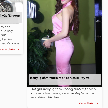
i vật “Dragon
àm cho
an là một
 Bản
g tạo ấn
iếc Valkyrie
Xem thêm
Kelly lộ cằm “méo mó” bên ca sĩ Ray Võ
Hot girl Kelly lộ cằm không được tự nhiên
khi đến chúc mừng ca sĩ trẻ Ray Võ ra mắt
sản phẩm đầu tay.
Xem thêm