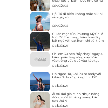
cháy, lúc lại bánh bèo như cô nữ
chính ngôn tình
05/07/2025
Hải Tú đi biển không mặc bikini
vẫn gây sốt
05/07/2025
Gu ăn mặc của Phương Mỹ Chi ở
tuổi 22: Trẻ trung, biến hóa đầy
bất ngờ với loạt item chỉ vài trăm
nghìn đã mua được
04/07/2025
Chị em 30 nên “tẩy chay” ngay 4
kiểu quần ống rộng này: Mặc
vào trông vừa quê vừa kéo tụt
chiều cao
04/07/2025
Hồ Ngọc Hà, Chi Pu so body với
bikini “tí hon” giá nghìn USD
04/07/2025
Ái nữ đại gia Minh Nhựa năng
động suốt 9 tháng mang bầu
con thứ 4
04/07/2025