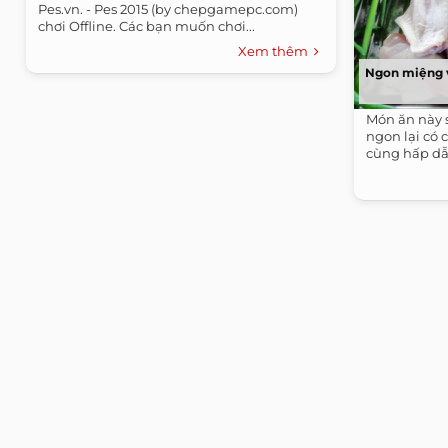
Pes.vn. - Pes 2015 (by chepgamepc.com)
chơi Offline. Các bạn muốn chơi...
Xem thêm
Ngon miệng v
Món ăn này 
ngon lại có 
cùng hấp dẫ