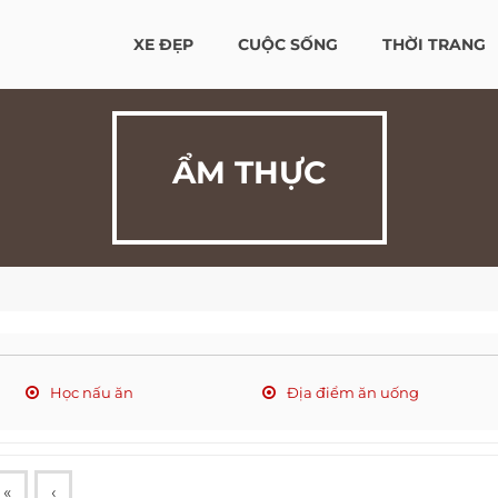
XE ĐẸP
CUỘC SỐNG
THỜI TRANG
ẨM THỰC
Học nấu ăn
Địa điểm ăn uống
«
‹