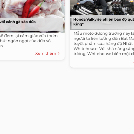
Honda Valkyrie phiên bản độ quá
ới cánh gà xào dứa
King”
Mẫu moto đường trường này l
sẽ đem lại cảm giác vừa thơm
người ta liên tưởng đến Bat M
chút ngòn ngọt của dứa vô
tuyệt phẩm của hãng độ Nhật
n.
Whitehouse. Với khả năng sán
Xem thêm
tượng, Whitehouse biến một ch
nguyên...