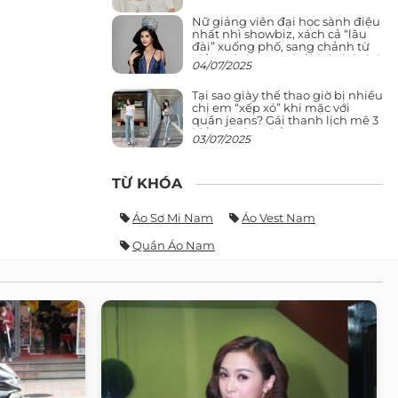
Nữ giảng viên đại học sành điệu
nhất nhì showbiz, xách cả “lâu
đài” xuống phố, sang chảnh từ
giảng đường ra phố khó ai đọ lại
04/07/2025
Tại sao giày thể thao giờ bị nhiều
chị em “xếp xó” khi mặc với
quần jeans? Gái thanh lịch mê 3
kiểu này hơn hẳn
03/07/2025
TỪ KHÓA
Áo Sơ Mi Nam
Áo Vest Nam
Quần Áo Nam