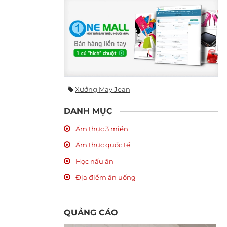
Xưởng May Jean
DANH MỤC
Ẩm thực 3 miền
Ẩm thực quốc tế
Học nấu ăn
Địa điểm ăn uống
QUẢNG CÁO