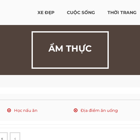
XE ĐẸP
CUỘC SỐNG
THỜI TRANG
ẨM THỰC
Học nấu ăn
Địa điểm ăn uống
«
‹