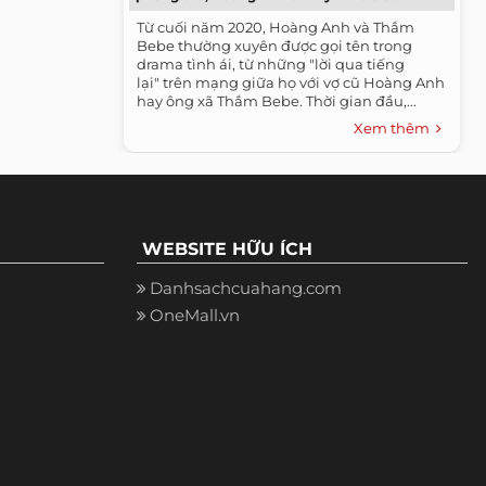
Từ cuối năm 2020, Hoàng Anh và Thắm
Bebe thường xuyên được gọi tên trong
drama tình ái, từ những "lời qua tiếng
lại" trên mạng giữa họ với vợ cũ Hoàng Anh
hay ông xã Thắm Bebe. Thời gian đầu,...
Xem thêm
WEBSITE HỮU ÍCH
Danhsachcuahang.com
OneMall.vn