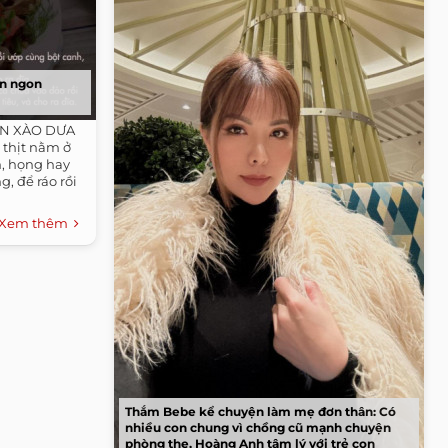
òn ngon
ĂN XÀO DƯA
 thịt nằm ở
n, họng hay
g, để ráo rồi
Xem thêm
Thắm Bebe kể chuyện làm mẹ đơn thân: Có
nhiều con chung vì chồng cũ mạnh chuyện
phòng the, Hoàng Anh tâm lý với trẻ con