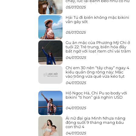
cháy, lúc lại bánh bèo như cô nữ
chính ngôn tình
05/07/2025
Hải Tú đi biển không mặc bikini
vẫn gây sốt
05/07/2025
Gu ăn mặc của Phương Mỹ Chi ở
tuổi 22: Trẻ trung, biến hóa đầy
bất ngờ với loạt item chỉ vài trăm
nghìn đã mua được
04/07/2025
Chị em 30 nên “tẩy chay” ngay 4
kiểu quần ống rộng này: Mặc
vào trông vừa quê vừa kéo tụt
chiều cao
04/07/2025
Hồ Ngọc Hà, Chi Pu so body với
bikini “tí hon” giá nghìn USD
04/07/2025
Ái nữ đại gia Minh Nhựa năng
động suốt 9 tháng mang bầu
con thứ 4
04/07/2025