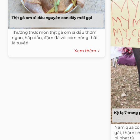
Thịt gà om xì dầu nguyên con đầy mời gọi
Thưởng thức món thịt gà om xì dầu thơm
ngon, hấp dẫn, đậm đà với cơm nóng thật
là tuyệt!
Xem thêm
Kỳ lạ 7 trang
Năm qua có 
gắt, thậm c
bị phạt tù.