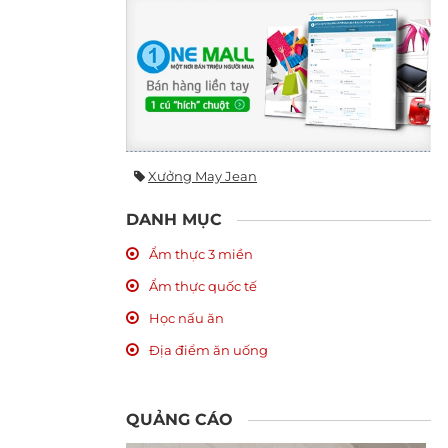
Xưởng May Jean
DANH MỤC
Ẩm thực 3 miền
Ẩm thực quốc tế
Học nấu ăn
Địa điểm ăn uống
QUẢNG CÁO