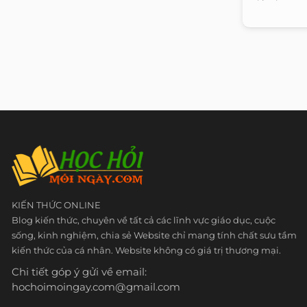
KIẾN THỨC ONLINE
Blog kiến thức, chuyên về tất cả các lĩnh vực giáo dục, cuộc
sống, kinh nghiệm, chia sẻ Website chỉ mang tính chất sưu tầm
kiến thức của cá nhân. Website không có giá trị thương mại.
Chi tiết góp ý gửi về email:
hochoimoingay.com@gmail.com