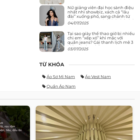
Nữ giảng viên đại học sành điệu
nhất nhì showbiz, xách cả “lâu
đài” xuống phố, sang chảnh từ
giảng đường ra phố khó ai đọ lại
04/07/2025
Tại sao giày thể thao giờ bị nhiều
chị em “xếp xó” khi mặc với
quần jeans? Gái thanh lịch mê 3
kiểu này hơn hẳn
03/07/2025
TỪ KHÓA
Áo Sơ Mi Nam
Áo Vest Nam
Quần Áo Nam