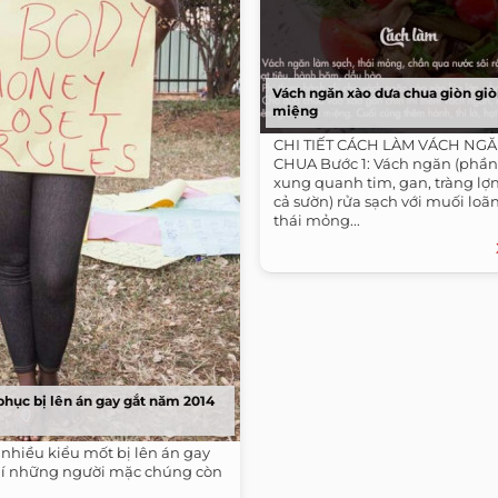
Vách ngăn xào dưa chua giòn gi
miệng
CHI TIẾT CÁCH LÀM VÁCH NG
CHUA Bước 1: Vách ngăn (phần
xung quanh tim, gan, tràng lợ
cả sườn) rửa sạch với muối loãn
thái mỏng...
 phục bị lên án gay gắt năm 2014
nhiều kiểu mốt bị lên án gay
hí những người mặc chúng còn