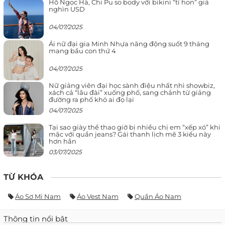
Hồ Ngọc Hà, Chi Pu so body với bikini “tí hon” giá
nghìn USD
04/07/2025
Ái nữ đại gia Minh Nhựa năng động suốt 9 tháng
mang bầu con thứ 4
04/07/2025
Nữ giảng viên đại học sành điệu nhất nhì showbiz,
xách cả “lâu đài” xuống phố, sang chảnh từ giảng
đường ra phố khó ai đọ lại
04/07/2025
Tại sao giày thể thao giờ bị nhiều chị em “xếp xó” khi
mặc với quần jeans? Gái thanh lịch mê 3 kiểu này
hơn hẳn
03/07/2025
TỪ KHÓA
Áo Sơ Mi Nam
Áo Vest Nam
Quần Áo Nam
Thông tin nổi bật