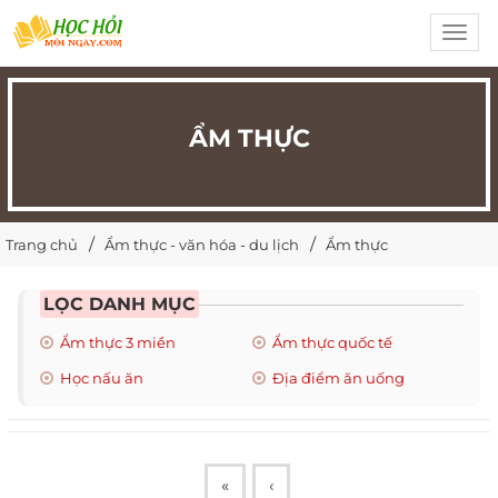
Toggl
navig
ẨM THỰC
Trang chủ
Ẩm thực - văn hóa - du lịch
Ẩm thực
LỌC DANH MỤC
Ẩm thực 3 miền
Ẩm thực quốc tế
Học nấu ăn
Địa điểm ăn uống
«
‹