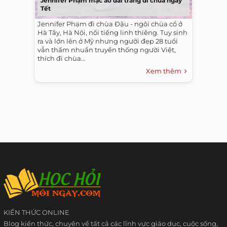
Jennifer Phạm mặc áo dài trắng đi chùa ngày
Tết
Jennifer Phạm đi chùa Đậu - ngôi chùa cổ ở
Hà Tây, Hà Nội, nổi tiếng linh thiêng. Tuy sinh
ra và lớn lên ở Mỹ nhưng người đẹp 28 tuổi
vẫn thấm nhuần truyền thống người Việt,
thích đi chùa...
Xem thêm
KIẾN THỨC ONLINE
Blog kiến thức, chuyên về tất cả các lĩnh vực giáo dục, cuộc sống,