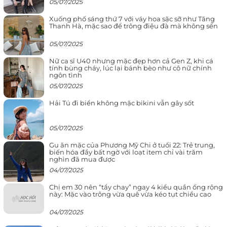
05/07/2025
Xuống phố sáng thứ 7 với váy hoa sặc sỡ như Tăng
Thanh Hà, mặc sao để trông điệu đà mà không sến
05/07/2025
Nữ ca sĩ U40 nhưng mặc đẹp hơn cả Gen Z, khi cá
tính bùng cháy, lúc lại bánh bèo như cô nữ chính
ngôn tình
05/07/2025
Hải Tú đi biển không mặc bikini vẫn gây sốt
05/07/2025
Gu ăn mặc của Phương Mỹ Chi ở tuổi 22: Trẻ trung,
biến hóa đầy bất ngờ với loạt item chỉ vài trăm
nghìn đã mua được
04/07/2025
Chị em 30 nên “tẩy chay” ngay 4 kiểu quần ống rộng
này: Mặc vào trông vừa quê vừa kéo tụt chiều cao
04/07/2025