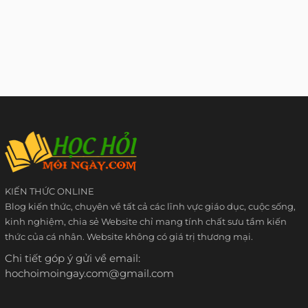
KIẾN THỨC ONLINE
Blog kiến thức, chuyên về tất cả các lĩnh vực giáo dục, cuộc sống,
kinh nghiệm, chia sẻ Website chỉ mang tính chất sưu tầm kiến
thức của cá nhân. Website không có giá trị thương mại.
Chi tiết góp ý gửi về email:
hochoimoingay.com@gmail.com