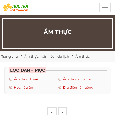
Toggl
navig
ẨM THỰC
Trang chủ
Ẩm thực - văn hóa - du lịch
Ẩm thực
LỌC DANH MỤC
Ẩm thực 3 miền
Ẩm thực quốc tế
Học nấu ăn
Địa điểm ăn uống
«
‹