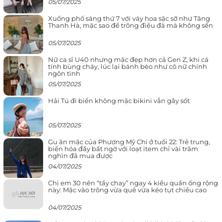
05/07/2025
Xuống phố sáng thứ 7 với váy hoa sặc sỡ như Tăng
Thanh Hà, mặc sao để trông điệu đà mà không sến
05/07/2025
Nữ ca sĩ U40 nhưng mặc đẹp hơn cả Gen Z, khi cá
tính bùng cháy, lúc lại bánh bèo như cô nữ chính
ngôn tình
05/07/2025
Hải Tú đi biển không mặc bikini vẫn gây sốt
05/07/2025
Gu ăn mặc của Phương Mỹ Chi ở tuổi 22: Trẻ trung,
biến hóa đầy bất ngờ với loạt item chỉ vài trăm
nghìn đã mua được
04/07/2025
Chị em 30 nên “tẩy chay” ngay 4 kiểu quần ống rộng
này: Mặc vào trông vừa quê vừa kéo tụt chiều cao
04/07/2025