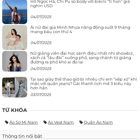
Hồ Ngọc Hà, Chi Pu so body với bikini “tí hon” giá
nghìn USD
04/07/2025
Ái nữ đại gia Minh Nhựa năng động suốt 9 tháng
mang bầu con thứ 4
04/07/2025
Nữ giảng viên đại học sành điệu nhất nhì showbiz,
xách cả “lâu đài” xuống phố, sang chảnh từ giảng
đường ra phố khó ai đọ lại
04/07/2025
Tại sao giày thể thao giờ bị nhiều chị em “xếp xó” khi
mặc với quần jeans? Gái thanh lịch mê 3 kiểu này
hơn hẳn
03/07/2025
TỪ KHÓA
Áo Sơ Mi Nam
Áo Vest Nam
Quần Áo Nam
Thông tin nổi bật