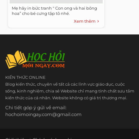
Mẹ hãy in bức tranh " Con ong và hai bông
hoa” cho bé cưng tập tô nhé.
Xem thêm
KIẾN THỨC ONLINE
Blog kiến thức, chuyên về tất cả các lĩnh vực giáo dục, cuộc
sống, kinh nghiệm, chia sẻ Website chỉ mang tính chất sưu tầm
kiến thức của cá nhân. Website không có giá trị thương mại.
Chi tiết góp ý gửi về email:
hochoimoingay.com@gmail.com