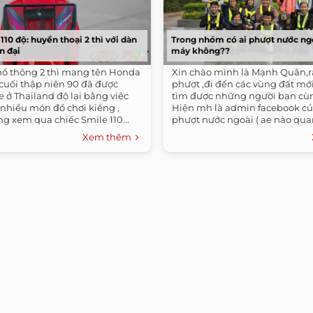
10 độ: huyền thoại 2 thì với dàn
Trong nhóm có ai phượt nước ng
n đại
máy không??
hổ thông 2 thì mang tên Honda
Xin chào mình là Mạnh Quân,rấ
 cuối thập niên 90 đã được
phượt ,đi đến các vùng đất mới 
e ở Thailand độ lại bằng việc
tìm được những người bạn cù
 nhiều món đồ chơi kiểng ,
Hiện mh là admin facebook c
g xem qua chiếc Smile 110...
phượt nước ngoài ( ae nào qua
Xem thêm