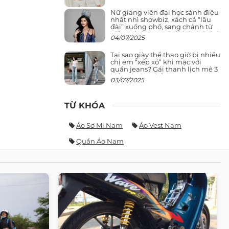
Nữ giảng viên đại học sành điệu
nhất nhì showbiz, xách cả “lâu
đài” xuống phố, sang chảnh từ
giảng đường ra phố khó ai đọ lại
04/07/2025
Tại sao giày thể thao giờ bị nhiều
chị em “xếp xó” khi mặc với
quần jeans? Gái thanh lịch mê 3
kiểu này hơn hẳn
03/07/2025
TỪ KHÓA
Áo Sơ Mi Nam
Áo Vest Nam
Quần Áo Nam