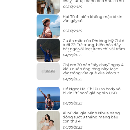
cháy, lúc lại bánh bèo như cô nữ
chính ngôn tình
05/07/2025
Hải Tú đi biển không mặc bikini
vẫn gây sốt
05/07/2025
Gu ăn mặc của Phương Mỹ Chi ở
tuổi 22: Trẻ trung, biến hóa đầy
bất ngờ với loạt item chỉ vài trăm
nghìn đã mua được
04/07/2025
Chị em 30 nên “tẩy chay” ngay 4
kiểu quần ống rộng này: Mặc
vào trông vừa quê vừa kéo tụt
chiều cao
04/07/2025
Hồ Ngọc Hà, Chi Pu so body với
bikini “tí hon” giá nghìn USD
04/07/2025
Ái nữ đại gia Minh Nhựa năng
động suốt 9 tháng mang bầu
con thứ 4
04/07/2025