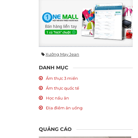
Xưởng May Jean
DANH MỤC
Ẩm thực 3 miền
Ẩm thực quốc tế
Học nấu ăn
Địa điểm ăn uống
QUẢNG CÁO