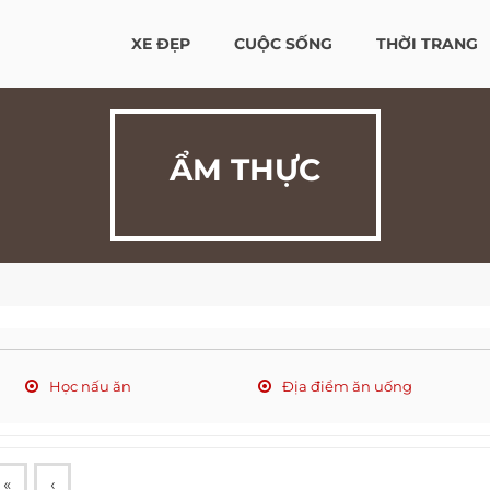
XE ĐẸP
CUỘC SỐNG
THỜI TRANG
ẨM THỰC
Học nấu ăn
Địa điểm ăn uống
«
‹