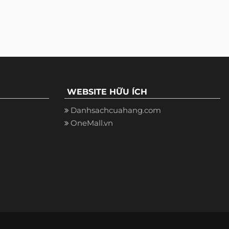
WEBSITE HỮU ÍCH
Danhsachcuahang.com
OneMall.vn