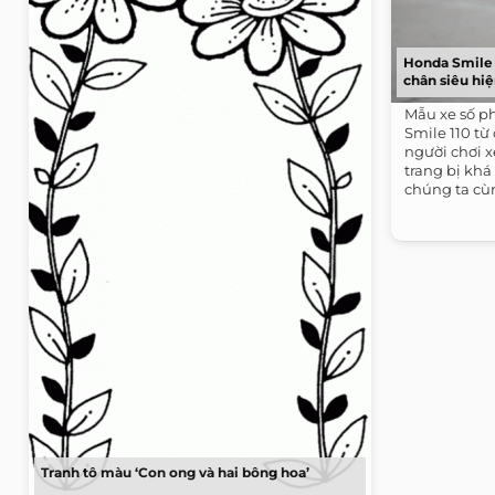
Honda Smile 1
chân siêu hiệ
Mẫu xe số p
Smile 110 từ
người chơi x
trang bị khá
chúng ta cùn
Tranh tô màu ‘Con ong và hai bông hoa’