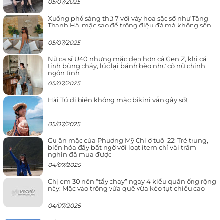
05/07/2025
Xuống phố sáng thứ 7 với váy hoa sặc sỡ như Tăng
Thanh Hà, mặc sao để trông điệu đà mà không sến
05/07/2025
Nữ ca sĩ U40 nhưng mặc đẹp hơn cả Gen Z, khi cá
tính bùng cháy, lúc lại bánh bèo như cô nữ chính
ngôn tình
05/07/2025
Hải Tú đi biển không mặc bikini vẫn gây sốt
05/07/2025
Gu ăn mặc của Phương Mỹ Chi ở tuổi 22: Trẻ trung,
biến hóa đầy bất ngờ với loạt item chỉ vài trăm
nghìn đã mua được
04/07/2025
Chị em 30 nên “tẩy chay” ngay 4 kiểu quần ống rộng
này: Mặc vào trông vừa quê vừa kéo tụt chiều cao
04/07/2025