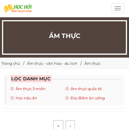
Toggl
navig
ẨM THỰC
Trang chủ
Ẩm thực - văn hóa - du lịch
Ẩm thực
LỌC DANH MỤC
Ẩm thực 3 miền
Ẩm thực quốc tế
Học nấu ăn
Địa điểm ăn uống
«
‹