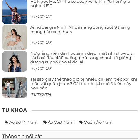
Hồ Ngọc Hà, Chi Pu so body với bikini “tí hon” giá
nghìn USD
04/07/2025
Ái nữ đại gia Minh Nhựa năng động suốt 9 tháng
mang bầu con thứ 4
04/07/2025
Nữ giảng viên đại học sành điệu nhất nhì showbiz,
xách cả “lâu đài” xuống phố, sang chảnh từ giảng
đường ra phố khó ai đọ lại
04/07/2025
Tại sao giày thể thao giờ bị nhiều chị em “xếp xó” khi
mặc với quần jeans? Gái thanh lịch mê 3 kiểu này
hơn hẳn
03/07/2025
TỪ KHÓA
Áo Sơ Mi Nam
Áo Vest Nam
Quần Áo Nam
Thông tin nổi bật