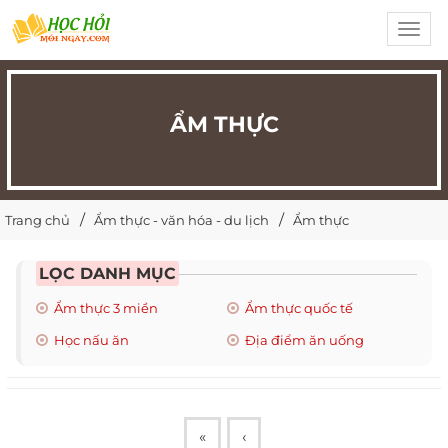
Toggl
navig
ẨM THỰC
Trang chủ
Ẩm thực - văn hóa - du lịch
Ẩm thực
LỌC DANH MỤC
Ẩm thực 3 miền
Ẩm thực quốc tế
Học nấu ăn
Địa điểm ăn uống
«
‹