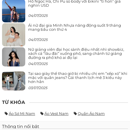
Hồ Ngọc Hà, Chi Pu so body với bikini “tí hon” giá
nghìn USD
04/07/2025
Ái nữ đại gia Minh Nhựa năng động suốt 9 tháng
mang bầu con thứ 4
04/07/2025
Nữ giảng viên đại học sành điệu nhất nhì showbiz,
xách cả “lâu đài” xuống phố, sang chảnh từ giảng
đường ra phố khó ai đọ lại
04/07/2025
Tại sao giày thể thao giờ bị nhiều chị em “xếp xó” khi
mặc với quần jeans? Gái thanh lịch mê 3 kiểu này
hơn hẳn
03/07/2025
TỪ KHÓA
Áo Sơ Mi Nam
Áo Vest Nam
Quần Áo Nam
Thông tin nổi bật