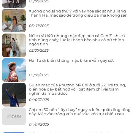
05/07/2025
Xuống phố sáng thứ 7 với váy hoa sặc sỡ như Tăng
Thanh Hà, mặc sao để trông điệu đà mà không sến
05/07/2025
Nữ ca sĩ U40 nhưng mặc đẹp hơn cả Gen Z, khi cá
tính bùng cháy, lúc lại bánh bèo như cô nữ chính
ngôn tình
05/07/2025
Hải Tú đi biển không mặc bikini vẫn gây sốt
05/07/2025
Gu ăn mặc của Phương Mỹ Chi ở tuổi 22: Trẻ trung,
biến hóa đầy bất ngờ với loạt item chỉ vài trăm
nghìn đã mua được
04/07/2025
Chị em 30 nên “tẩy chay” ngay 4 kiểu quần ống rộng
này: Mặc vào trông vừa quê vừa kéo tụt chiều cao
04/07/2025