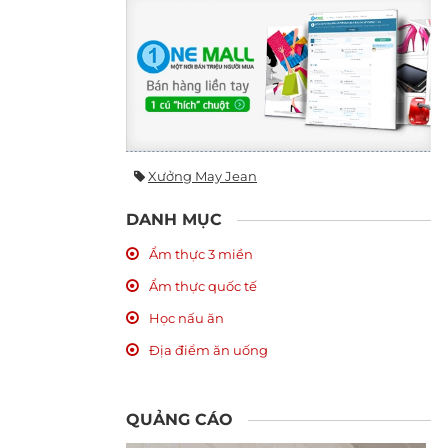
Xưởng May Jean
DANH MỤC
Ẩm thực 3 miền
Ẩm thực quốc tế
Học nấu ăn
Địa điểm ăn uống
QUẢNG CÁO