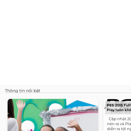
Thông tin nổi bật
PES 2015 Full 
Play luôn khô
​ ​ Cập nhật 
nén ra và P
diễn ra tới n