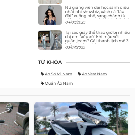
Nữ giảng viên đại học sành điệu
nhất nhì showbiz, xách cả “lâu
đài” xuống phố, sang chảnh từ
giảng đường ra phố khó ai đọ lại
04/07/2025
Tại sao giày thể thao giờ bị nhiều
chị em “xếp xó” khi mặc với
quần jeans? Gái thanh lịch mê 3
kiểu này hơn hẳn
03/07/2025
TỪ KHÓA
Áo Sơ Mi Nam
Áo Vest Nam
Quần Áo Nam