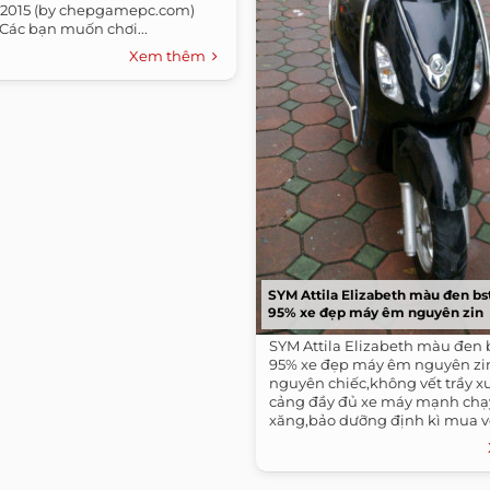
es 2015 (by chepgamepc.com)
. Các bạn muốn chơi...
Xem thêm
SYM Attila Elizabeth màu đen bs
95% xe đẹp máy êm nguyên zin
SYM Attila Elizabeth màu đen 
95% xe đẹp máy êm nguyên zi
nguyên chiếc,không vết trầy x
cảng đầy đủ xe máy mạnh chạy 
xăng,bảo dưỡng định kì mua về
dụng...