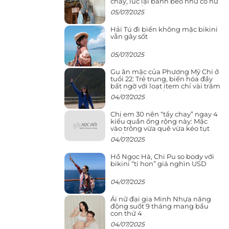
cháy, lúc lại bánh bèo như cô nữ
chính ngôn tình
05/07/2025
Hải Tú đi biển không mặc bikini
vẫn gây sốt
05/07/2025
Gu ăn mặc của Phương Mỹ Chi ở
tuổi 22: Trẻ trung, biến hóa đầy
bất ngờ với loạt item chỉ vài trăm
nghìn đã mua được
04/07/2025
Chị em 30 nên “tẩy chay” ngay 4
kiểu quần ống rộng này: Mặc
vào trông vừa quê vừa kéo tụt
chiều cao
04/07/2025
Hồ Ngọc Hà, Chi Pu so body với
bikini “tí hon” giá nghìn USD
04/07/2025
Ái nữ đại gia Minh Nhựa năng
động suốt 9 tháng mang bầu
con thứ 4
04/07/2025