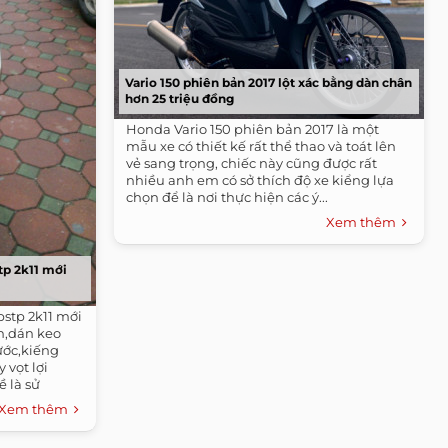
Vario 150 phiên bản 2017 lột xác bằng dàn chân
hơn 25 triệu đồng
Honda Vario 150 phiên bản 2017 là một
mẫu xe có thiết kế rất thể thao và toát lên
vẻ sang trọng, chiếc này cũng được rất
nhiều anh em có sở thích độ xe kiểng lựa
chọn để là nơi thực hiện các ý...
Xem thêm
tp 2k11 mới
bstp 2k11 mới
n,dán keo
ước,kiếng
vọt lợi
 là sử
Xem thêm