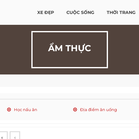
XE ĐẸP
CUỘC SỐNG
THỜI TRANG
ẨM THỰC
Học nấu ăn
Địa điểm ăn uống
«
‹