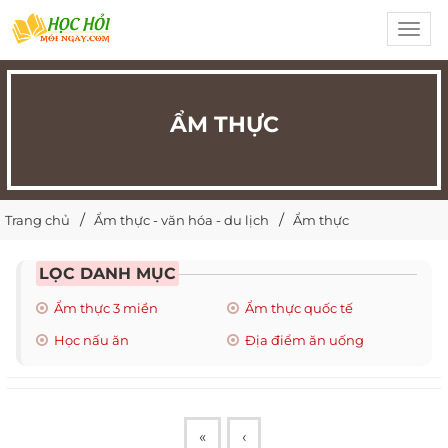
Toggl
navig
ẨM THỰC
Trang chủ
Ẩm thực - văn hóa - du lịch
Ẩm thực
LỌC DANH MỤC
Ẩm thực 3 miền
Ẩm thực quốc tế
Học nấu ăn
Địa điểm ăn uống
«
‹