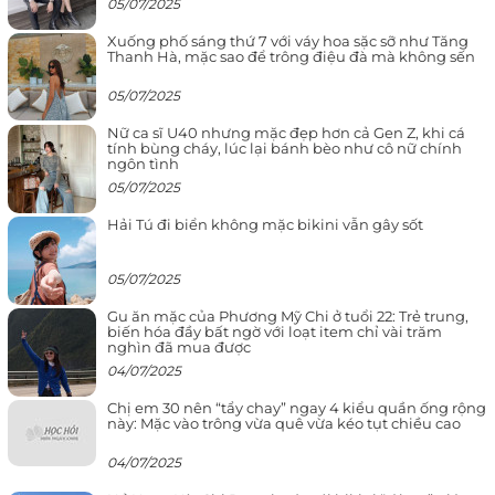
05/07/2025
Xuống phố sáng thứ 7 với váy hoa sặc sỡ như Tăng
Thanh Hà, mặc sao để trông điệu đà mà không sến
05/07/2025
Nữ ca sĩ U40 nhưng mặc đẹp hơn cả Gen Z, khi cá
tính bùng cháy, lúc lại bánh bèo như cô nữ chính
ngôn tình
05/07/2025
Hải Tú đi biển không mặc bikini vẫn gây sốt
05/07/2025
Gu ăn mặc của Phương Mỹ Chi ở tuổi 22: Trẻ trung,
biến hóa đầy bất ngờ với loạt item chỉ vài trăm
nghìn đã mua được
04/07/2025
Chị em 30 nên “tẩy chay” ngay 4 kiểu quần ống rộng
này: Mặc vào trông vừa quê vừa kéo tụt chiều cao
04/07/2025