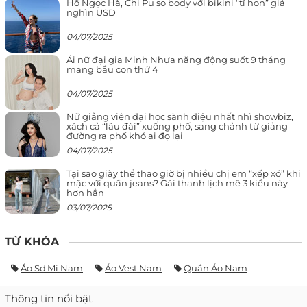
Hồ Ngọc Hà, Chi Pu so body với bikini “tí hon” giá
nghìn USD
04/07/2025
Ái nữ đại gia Minh Nhựa năng động suốt 9 tháng
mang bầu con thứ 4
04/07/2025
Nữ giảng viên đại học sành điệu nhất nhì showbiz,
xách cả “lâu đài” xuống phố, sang chảnh từ giảng
đường ra phố khó ai đọ lại
04/07/2025
Tại sao giày thể thao giờ bị nhiều chị em “xếp xó” khi
mặc với quần jeans? Gái thanh lịch mê 3 kiểu này
hơn hẳn
03/07/2025
TỪ KHÓA
Áo Sơ Mi Nam
Áo Vest Nam
Quần Áo Nam
Thông tin nổi bật