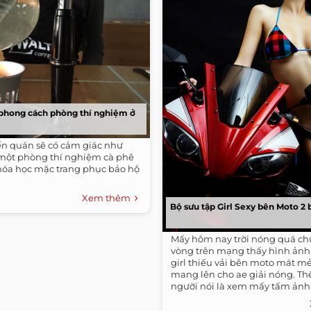
phong cách phòng thí nghiệm ở
n quán sẽ có cảm giác như
một phòng thí nghiệm cà phê
 hóa học mặc trang phục bảo hộ
Xem thêm
Bộ sưu tập Girl Sexy bên Moto 2
Mấy hôm nay trời nóng quá ch
vòng trên mạng thấy hình ản
girl thiếu vải bên moto mát m
mang lên cho ae giải nóng. Th
người nói là xem mấy tấm ảnh
nóng hơn...