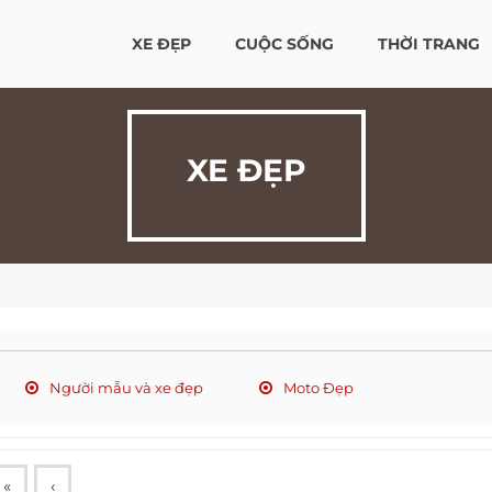
XE ĐẸP
CUỘC SỐNG
THỜI TRANG
XE ĐẸP
Người mẫu và xe đẹp
Moto Đẹp
«
‹