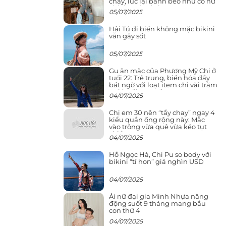
cháy, lúc lại bánh bèo như cô nữ
chính ngôn tình
05/07/2025
Hải Tú đi biển không mặc bikini
vẫn gây sốt
05/07/2025
Gu ăn mặc của Phương Mỹ Chi ở
tuổi 22: Trẻ trung, biến hóa đầy
bất ngờ với loạt item chỉ vài trăm
nghìn đã mua được
04/07/2025
Chị em 30 nên “tẩy chay” ngay 4
kiểu quần ống rộng này: Mặc
vào trông vừa quê vừa kéo tụt
chiều cao
04/07/2025
Hồ Ngọc Hà, Chi Pu so body với
bikini “tí hon” giá nghìn USD
04/07/2025
Ái nữ đại gia Minh Nhựa năng
động suốt 9 tháng mang bầu
con thứ 4
04/07/2025