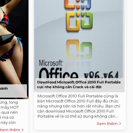
Download Microsoft Office 2010 Full Portable
cực nhẹ không cần Crack và cài đặt
 bánh
Microsoft Office 2010 Full Portable cũng là
bản Microsoft Office 2010 Full đầy đủ chức
ừng, lòng
năng nhưng tiện lợi hơn rất nhiều. Bạn chỉ
h mấy HOT
cần download Microsoft Office 2010 Full
ẻ quá nên
Portable về là có thể sử dụng không cần...
ế mà có
 này còn
Xem thêm
Xem thêm