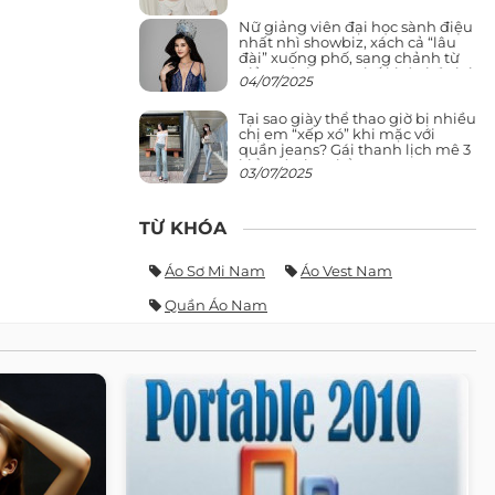
Nữ giảng viên đại học sành điệu
nhất nhì showbiz, xách cả “lâu
đài” xuống phố, sang chảnh từ
giảng đường ra phố khó ai đọ lại
04/07/2025
Tại sao giày thể thao giờ bị nhiều
chị em “xếp xó” khi mặc với
quần jeans? Gái thanh lịch mê 3
kiểu này hơn hẳn
03/07/2025
TỪ KHÓA
Áo Sơ Mi Nam
Áo Vest Nam
Quần Áo Nam