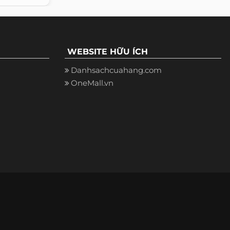
WEBSITE HỮU ÍCH
Danhsachcuahang.com
OneMall.vn