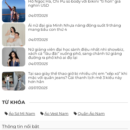
Hồ Ngọc Hà, Chi Pu so body với bikini “tí hon” giá
nghìn USD
04/07/2025
Ái nữ đại gia Minh Nhựa năng động suốt 9 tháng
mang bầu con thứ 4
04/07/2025
Nữ giảng viên đại học sành điệu nhất nhì showbiz,
xách cả “lâu đài” xuống phố, sang chảnh từ giảng
đường ra phố khó ai đọ lại
04/07/2025
Tại sao giày thể thao giờ bị nhiều chị em “xếp xó” khi
mặc với quần jeans? Gái thanh lịch mê 3 kiểu này
hơn hẳn
03/07/2025
TỪ KHÓA
Áo Sơ Mi Nam
Áo Vest Nam
Quần Áo Nam
Thông tin nổi bật