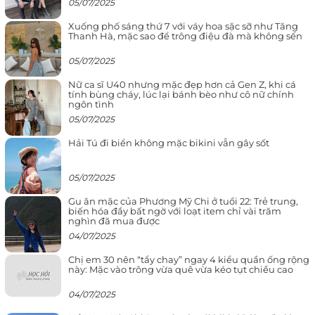
05/07/2025
Xuống phố sáng thứ 7 với váy hoa sặc sỡ như Tăng
Thanh Hà, mặc sao để trông điệu đà mà không sến
05/07/2025
Nữ ca sĩ U40 nhưng mặc đẹp hơn cả Gen Z, khi cá
tính bùng cháy, lúc lại bánh bèo như cô nữ chính
ngôn tình
05/07/2025
Hải Tú đi biển không mặc bikini vẫn gây sốt
05/07/2025
Gu ăn mặc của Phương Mỹ Chi ở tuổi 22: Trẻ trung,
biến hóa đầy bất ngờ với loạt item chỉ vài trăm
nghìn đã mua được
04/07/2025
Chị em 30 nên “tẩy chay” ngay 4 kiểu quần ống rộng
này: Mặc vào trông vừa quê vừa kéo tụt chiều cao
04/07/2025