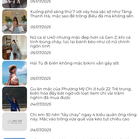
05/07/2025
Xuống phố sáng thứ 7 với váy hoa sặc sỡ như Tăng
Thanh Hà, mặc sao để trông điệu đà mà không sến
05/07/2025
Nữ ca sĩ U40 nhưng mặc đẹp hơn cả Gen Z, khi cá
tính bùng cháy, lúc lại bánh bèo như cô nữ chính
ngôn tình
05/07/2025
Hải Tú đi biển không mặc bikini vẫn gây sốt
05/07/2025
Gu ăn mặc của Phương Mỹ Chi ở tuổi 22: Trẻ trung,
biến hóa đầy bất ngờ với loạt item chỉ vài trăm
nghìn đã mua được
04/07/2025
Chị em 30 nên “tẩy chay” ngay 4 kiểu quần ống rộng
này: Mặc vào trông vừa quê vừa kéo tụt chiều cao
04/07/2025