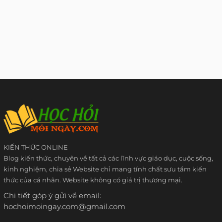
KIẾN THỨC ONLINE
Blog kiến thức, chuyên về tất cả các lĩnh vực giáo dục, cuộc sống,
kinh nghiệm, chia sẻ Website chỉ mang tính chất sưu tầm kiến
thức của cá nhân. Website không có giá trị thương mại.
Chi tiết góp ý gửi về email:
hochoimoingay.com@gmail.com