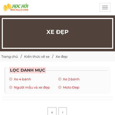
Toggl
navig
XE ĐẸP
Trang chủ
Kiến thức về xe
Xe đẹp
LỌC DANH MỤC
Xe 4 bánh
Xe 2 bánh
Người mẫu và xe đẹp
Moto Đẹp
«
‹