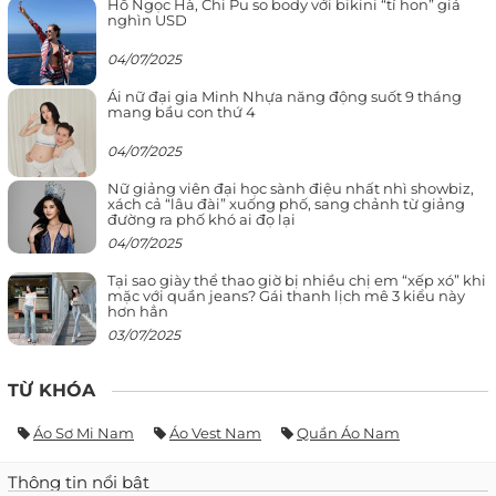
Hồ Ngọc Hà, Chi Pu so body với bikini “tí hon” giá
nghìn USD
04/07/2025
Ái nữ đại gia Minh Nhựa năng động suốt 9 tháng
mang bầu con thứ 4
04/07/2025
Nữ giảng viên đại học sành điệu nhất nhì showbiz,
xách cả “lâu đài” xuống phố, sang chảnh từ giảng
đường ra phố khó ai đọ lại
04/07/2025
Tại sao giày thể thao giờ bị nhiều chị em “xếp xó” khi
mặc với quần jeans? Gái thanh lịch mê 3 kiểu này
hơn hẳn
03/07/2025
TỪ KHÓA
Áo Sơ Mi Nam
Áo Vest Nam
Quần Áo Nam
Thông tin nổi bật