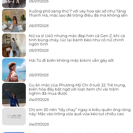
05/07/2025
Xuống phố sáng thứ 7 với váy hoa sặc sỡ như Tăng
Thanh Hà, mặc sao để trông điệu đà mà không sến
05/07/2025
Nữ ca sĩ U40 nhưng mặc đẹp hơn cả Gen Z, khi cá
tính bùng cháy, lúc lại bánh bèo như cô nữ chính
ngôn tình
05/07/2025
Hải Tú đi biển không mặc bikini vẫn gây sốt
05/07/2025
Gu ăn mặc của Phương Mỹ Chi ở tuổi 22: Trẻ trung,
biến hóa đầy bất ngờ với loạt item chỉ vài trăm
nghìn đã mua được
04/07/2025
Chị em 30 nên “tẩy chay” ngay 4 kiểu quần ống rộng
này: Mặc vào trông vừa quê vừa kéo tụt chiều cao
04/07/2025