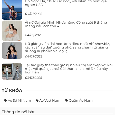
Hồ Ngọc Hà, Chi Pu so body với bikini “tí hon” giá
nghìn USD
04/07/2025
Ái nữ đại gia Minh Nhựa năng động suốt 9 tháng
mang bầu con thứ 4
04/07/2025
Nữ giảng viên đại học sành điệu nhất nhì showbiz,
xách cả “lâu đài” xuống phố, sang chảnh từ giảng
đường ra phố khó ai đọ lại
04/07/2025
Tại sao giày thể thao giờ bị nhiều chị em “xếp xó” khi
mặc với quần jeans? Gái thanh lịch mê 3 kiểu này
hơn hẳn
03/07/2025
TỪ KHÓA
Áo Sơ Mi Nam
Áo Vest Nam
Quần Áo Nam
Thông tin nổi bật