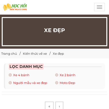
Toggl
navig
XE ĐẸP
Trang chủ
Kiến thức về xe
Xe đẹp
LỌC DANH MỤC
Xe 4 bánh
Xe 2 bánh
Người mẫu và xe đẹp
Moto Đẹp
«
‹