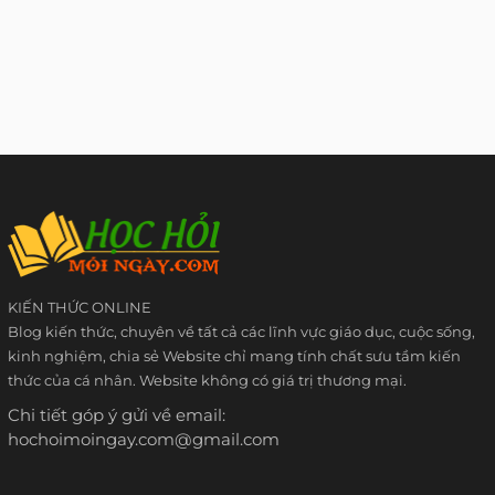
KIẾN THỨC ONLINE
Blog kiến thức, chuyên về tất cả các lĩnh vực giáo dục, cuộc sống,
kinh nghiệm, chia sẻ Website chỉ mang tính chất sưu tầm kiến
thức của cá nhân. Website không có giá trị thương mại.
Chi tiết góp ý gửi về email:
hochoimoingay.com@gmail.com