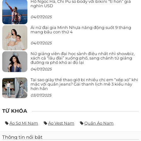
Hồ Ngọc Hà, Chi Pu so body với bikini “tí hon” giá
nghìn USD
04/07/2025
Ái nữ đại gia Minh Nhựa năng động suốt 9 tháng
mang bầu con thứ 4
04/07/2025
Nữ giảng viên đại học sành điệu nhất nhì showbiz,
xách cả “lâu đài” xuống phố, sang chảnh từ giảng
đường ra phố khó ai đọ lại
04/07/2025
Tại sao giày thể thao giờ bị nhiều chị em “xếp xó” khi
mặc với quần jeans? Gái thanh lịch mê 3 kiểu này
hơn hẳn
03/07/2025
TỪ KHÓA
Áo Sơ Mi Nam
Áo Vest Nam
Quần Áo Nam
Thông tin nổi bật