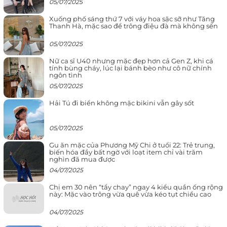
05/07/2025
Xuống phố sáng thứ 7 với váy hoa sặc sỡ như Tăng
Thanh Hà, mặc sao để trông điệu đà mà không sến
05/07/2025
Nữ ca sĩ U40 nhưng mặc đẹp hơn cả Gen Z, khi cá
tính bùng cháy, lúc lại bánh bèo như cô nữ chính
ngôn tình
05/07/2025
Hải Tú đi biển không mặc bikini vẫn gây sốt
05/07/2025
Gu ăn mặc của Phương Mỹ Chi ở tuổi 22: Trẻ trung,
biến hóa đầy bất ngờ với loạt item chỉ vài trăm
nghìn đã mua được
04/07/2025
Chị em 30 nên “tẩy chay” ngay 4 kiểu quần ống rộng
này: Mặc vào trông vừa quê vừa kéo tụt chiều cao
04/07/2025