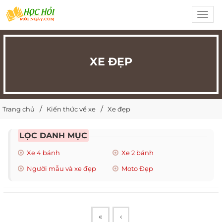
Toggl
navig
XE ĐẸP
Trang chủ
Kiến thức về xe
Xe đẹp
LỌC DANH MỤC
Xe 4 bánh
Xe 2 bánh
Người mẫu và xe đẹp
Moto Đẹp
«
‹