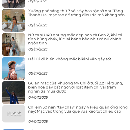
05/07/2025
Xuống phố sáng thứ 7 với váy hoa sặc sỡ như Tăng
Thanh Hà, mặc sao để trông điệu đà mà không sến
05/07/2025
Nữ ca sĩ U40 nhưng mặc đẹp hơn cả Gen Z, khi cá
tính bùng cháy, lúc lại bánh bèo như cô nữ chính
ngôn tình
05/07/2025
Hải Tú đi biển không mặc bikini vẫn gây sốt
05/07/2025
Gu ăn mặc của Phương Mỹ Chi ở tuổi 22: Trẻ trung,
biến hóa đầy bất ngờ với loạt item chỉ vài trăm
nghìn đã mua được
04/07/2025
Chị em 30 nên “tẩy chay” ngay 4 kiểu quần ống rộng
này: Mặc vào trông vừa quê vừa kéo tụt chiều cao
04/07/2025