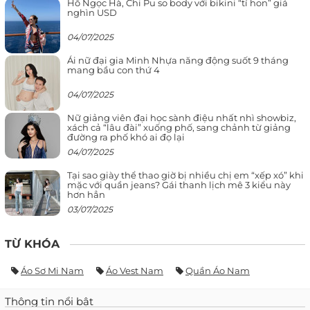
Hồ Ngọc Hà, Chi Pu so body với bikini “tí hon” giá
nghìn USD
04/07/2025
Ái nữ đại gia Minh Nhựa năng động suốt 9 tháng
mang bầu con thứ 4
04/07/2025
Nữ giảng viên đại học sành điệu nhất nhì showbiz,
xách cả “lâu đài” xuống phố, sang chảnh từ giảng
đường ra phố khó ai đọ lại
04/07/2025
Tại sao giày thể thao giờ bị nhiều chị em “xếp xó” khi
mặc với quần jeans? Gái thanh lịch mê 3 kiểu này
hơn hẳn
03/07/2025
TỪ KHÓA
Áo Sơ Mi Nam
Áo Vest Nam
Quần Áo Nam
Thông tin nổi bật