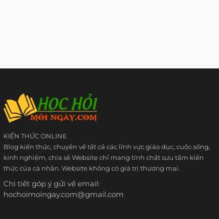
KIẾN THỨC ONLINE
Blog kiến thức, chuyên về tất cả các lĩnh vực giáo dục, cuộc sống,
kinh nghiệm, chia sẻ Website chỉ mang tính chất sưu tầm kiến
thức của cá nhân. Website không có giá trị thương mại.
Chi tiết góp ý gửi về email:
hochoimoingay.com@gmail.com