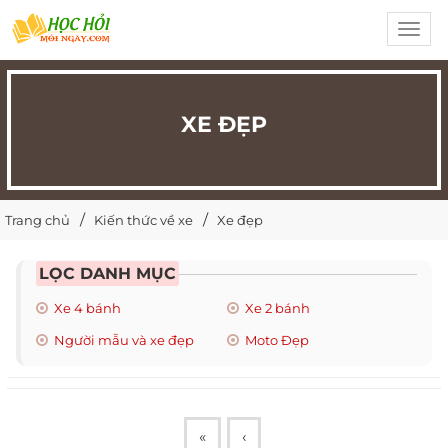
Toggl
navig
XE ĐẸP
Trang chủ
Kiến thức về xe
Xe đẹp
LỌC DANH MỤC
Xe 4 bánh
Xe 2 bánh
Người mẫu và xe đẹp
Moto Đẹp
«
‹