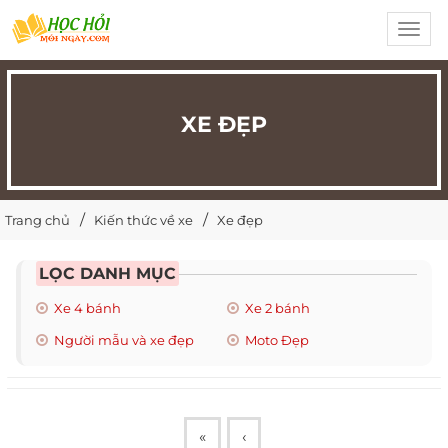
Toggl
navig
XE ĐẸP
Trang chủ
Kiến thức về xe
Xe đẹp
LỌC DANH MỤC
Xe 4 bánh
Xe 2 bánh
Người mẫu và xe đẹp
Moto Đẹp
«
‹