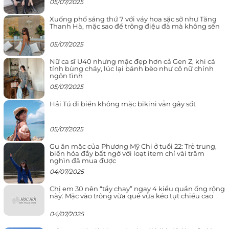
05/07/2025
Xuống phố sáng thứ 7 với váy hoa sặc sỡ như Tăng
Thanh Hà, mặc sao để trông điệu đà mà không sến
05/07/2025
Nữ ca sĩ U40 nhưng mặc đẹp hơn cả Gen Z, khi cá
tính bùng cháy, lúc lại bánh bèo như cô nữ chính
ngôn tình
05/07/2025
Hải Tú đi biển không mặc bikini vẫn gây sốt
05/07/2025
Gu ăn mặc của Phương Mỹ Chi ở tuổi 22: Trẻ trung,
biến hóa đầy bất ngờ với loạt item chỉ vài trăm
nghìn đã mua được
04/07/2025
Chị em 30 nên “tẩy chay” ngay 4 kiểu quần ống rộng
này: Mặc vào trông vừa quê vừa kéo tụt chiều cao
04/07/2025