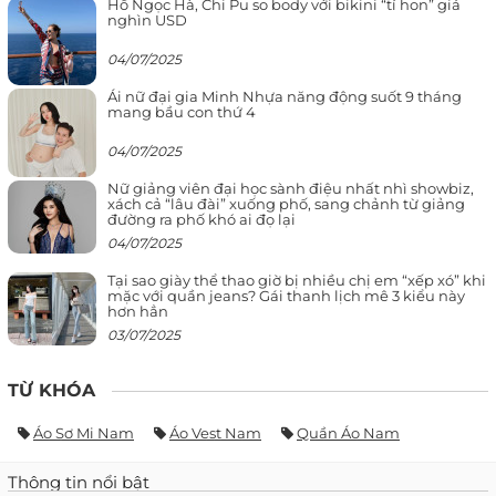
Hồ Ngọc Hà, Chi Pu so body với bikini “tí hon” giá
nghìn USD
04/07/2025
Ái nữ đại gia Minh Nhựa năng động suốt 9 tháng
mang bầu con thứ 4
04/07/2025
Nữ giảng viên đại học sành điệu nhất nhì showbiz,
xách cả “lâu đài” xuống phố, sang chảnh từ giảng
đường ra phố khó ai đọ lại
04/07/2025
Tại sao giày thể thao giờ bị nhiều chị em “xếp xó” khi
mặc với quần jeans? Gái thanh lịch mê 3 kiểu này
hơn hẳn
03/07/2025
TỪ KHÓA
Áo Sơ Mi Nam
Áo Vest Nam
Quần Áo Nam
Thông tin nổi bật