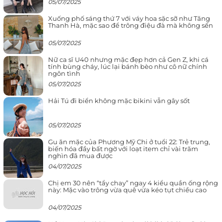
05/07/2025
Xuống phố sáng thứ 7 với váy hoa sặc sỡ như Tăng
Thanh Hà, mặc sao để trông điệu đà mà không sến
05/07/2025
Nữ ca sĩ U40 nhưng mặc đẹp hơn cả Gen Z, khi cá
tính bùng cháy, lúc lại bánh bèo như cô nữ chính
ngôn tình
05/07/2025
Hải Tú đi biển không mặc bikini vẫn gây sốt
05/07/2025
Gu ăn mặc của Phương Mỹ Chi ở tuổi 22: Trẻ trung,
biến hóa đầy bất ngờ với loạt item chỉ vài trăm
nghìn đã mua được
04/07/2025
Chị em 30 nên “tẩy chay” ngay 4 kiểu quần ống rộng
này: Mặc vào trông vừa quê vừa kéo tụt chiều cao
04/07/2025