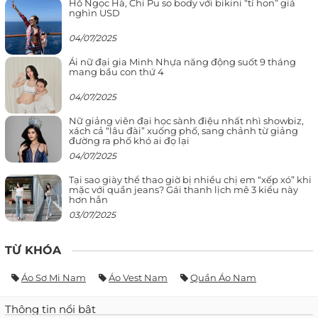
Hồ Ngọc Hà, Chi Pu so body với bikini “tí hon” giá
nghìn USD
04/07/2025
Ái nữ đại gia Minh Nhựa năng động suốt 9 tháng
mang bầu con thứ 4
04/07/2025
Nữ giảng viên đại học sành điệu nhất nhì showbiz,
xách cả “lâu đài” xuống phố, sang chảnh từ giảng
đường ra phố khó ai đọ lại
04/07/2025
Tại sao giày thể thao giờ bị nhiều chị em “xếp xó” khi
mặc với quần jeans? Gái thanh lịch mê 3 kiểu này
hơn hẳn
03/07/2025
TỪ KHÓA
Áo Sơ Mi Nam
Áo Vest Nam
Quần Áo Nam
Thông tin nổi bật