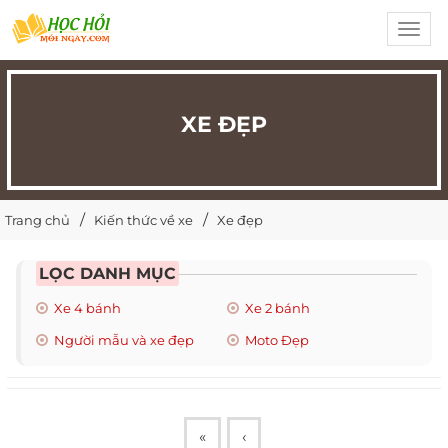
Toggl
navig
XE ĐẸP
Trang chủ
Kiến thức về xe
Xe đẹp
LỌC DANH MỤC
Xe 4 bánh
Xe 2 bánh
Người mẫu và xe đẹp
Moto Đẹp
«
‹