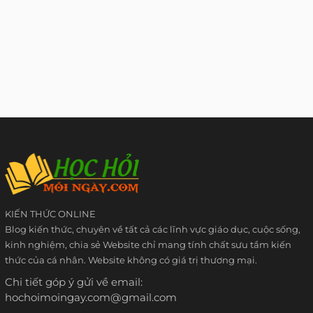
KIẾN THỨC ONLINE
Blog kiến thức, chuyên về tất cả các lĩnh vực giáo dục, cuộc sống,
kinh nghiệm, chia sẻ Website chỉ mang tính chất sưu tầm kiến
thức của cá nhân. Website không có giá trị thương mại.
Chi tiết góp ý gửi về email:
hochoimoingay.com@gmail.com