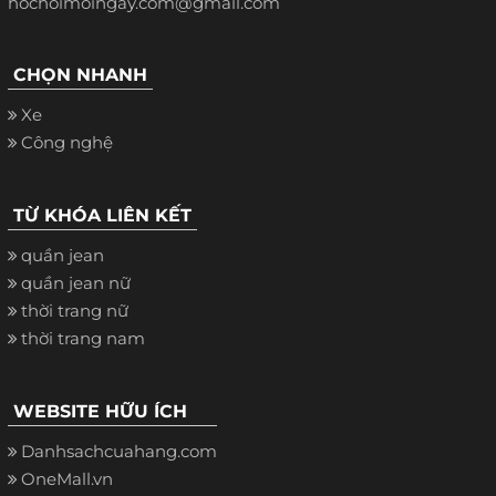
hochoimoingay.com@gmail.com
CHỌN NHANH
Xe
Công nghệ
TỪ KHÓA LIÊN KẾT
quần jean
quần jean nữ
thời trang nữ
thời trang nam
WEBSITE HỮU ÍCH
Danhsachcuahang.com
OneMall.vn