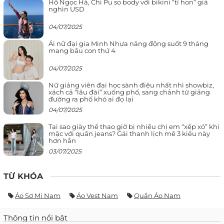
Hồ Ngọc Hà, Chi Pu so body với bikini “tí hon” giá
nghìn USD
04/07/2025
Ái nữ đại gia Minh Nhựa năng động suốt 9 tháng
mang bầu con thứ 4
04/07/2025
Nữ giảng viên đại học sành điệu nhất nhì showbiz,
xách cả “lâu đài” xuống phố, sang chảnh từ giảng
đường ra phố khó ai đọ lại
04/07/2025
Tại sao giày thể thao giờ bị nhiều chị em “xếp xó” khi
mặc với quần jeans? Gái thanh lịch mê 3 kiểu này
hơn hẳn
03/07/2025
TỪ KHÓA
Áo Sơ Mi Nam
Áo Vest Nam
Quần Áo Nam
Thông tin nổi bật