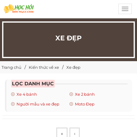
Toggl
navig
XE ĐẸP
Trang chủ
Kiến thức về xe
Xe đẹp
LỌC DANH MỤC
Xe 4 bánh
Xe 2 bánh
Người mẫu và xe đẹp
Moto Đẹp
«
‹