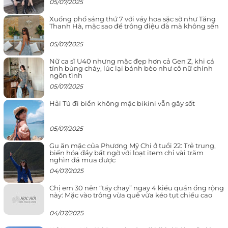
05/07/2025
Xuống phố sáng thứ 7 với váy hoa sặc sỡ như Tăng
Thanh Hà, mặc sao để trông điệu đà mà không sến
05/07/2025
Nữ ca sĩ U40 nhưng mặc đẹp hơn cả Gen Z, khi cá
tính bùng cháy, lúc lại bánh bèo như cô nữ chính
ngôn tình
05/07/2025
Hải Tú đi biển không mặc bikini vẫn gây sốt
05/07/2025
Gu ăn mặc của Phương Mỹ Chi ở tuổi 22: Trẻ trung,
biến hóa đầy bất ngờ với loạt item chỉ vài trăm
nghìn đã mua được
04/07/2025
Chị em 30 nên “tẩy chay” ngay 4 kiểu quần ống rộng
này: Mặc vào trông vừa quê vừa kéo tụt chiều cao
04/07/2025