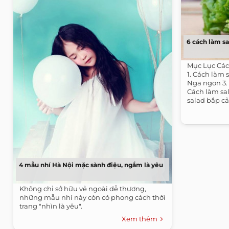
6 cách làm sa
Mục Lục Các
1. Cách làm 
Nga ngon 3. 
Cách làm sal
salad bắp cải
4 mẫu nhí Hà Nội mặc sành điệu, ngắm là yêu
Không chỉ sở hữu vẻ ngoài dễ thương,
những mẫu nhí này còn có phong cách thời
trang "nhìn là yêu".
Xem thêm