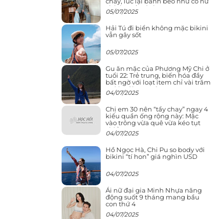
cháy, lúc lại bánh bèo như cô nữ
chính ngôn tình
05/07/2025
Hải Tú đi biển không mặc bikini
vẫn gây sốt
05/07/2025
Gu ăn mặc của Phương Mỹ Chi ở
tuổi 22: Trẻ trung, biến hóa đầy
bất ngờ với loạt item chỉ vài trăm
nghìn đã mua được
04/07/2025
Chị em 30 nên “tẩy chay” ngay 4
kiểu quần ống rộng này: Mặc
vào trông vừa quê vừa kéo tụt
chiều cao
04/07/2025
Hồ Ngọc Hà, Chi Pu so body với
bikini “tí hon” giá nghìn USD
04/07/2025
Ái nữ đại gia Minh Nhựa năng
động suốt 9 tháng mang bầu
con thứ 4
04/07/2025