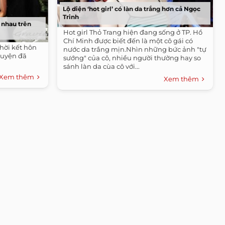
Lộ diện ‘hot girl’ có làn da trắng hơn cả Ngọc
Trinh
 nhau trên
Hot girl Thỏ Trang hiện đang sống ở TP. Hồ
Chí Minh được biết đến là một cô gái có
hời kết hôn
nước da trắng mịn.Nhìn những bức ảnh "tự
huyện đã
sướng" của cô, nhiều người thường hay so
sánh làn da cùa cô với...
Xem thêm
Xem thêm