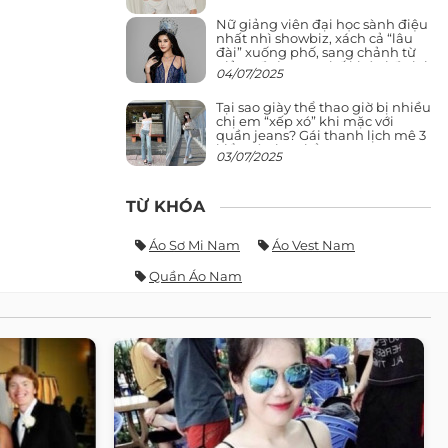
Nữ giảng viên đại học sành điệu
nhất nhì showbiz, xách cả “lâu
đài” xuống phố, sang chảnh từ
giảng đường ra phố khó ai đọ lại
04/07/2025
Tại sao giày thể thao giờ bị nhiều
chị em “xếp xó” khi mặc với
quần jeans? Gái thanh lịch mê 3
kiểu này hơn hẳn
03/07/2025
TỪ KHÓA
Áo Sơ Mi Nam
Áo Vest Nam
Quần Áo Nam