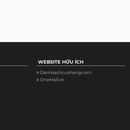
WEBSITE HỮU ÍCH
Danhsachcuahang.com
OneMall.vn