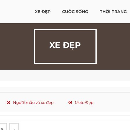
XE ĐẸP
CUỘC SỐNG
THỜI TRANG
XE ĐẸP
Người mẫu và xe đẹp
Moto Đẹp
«
‹